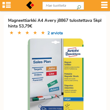
Magneettiarkki A4 Avery j8867 tulostettava 5kpl
hinta 53,79€
★
★
★
★
★
2 arviota