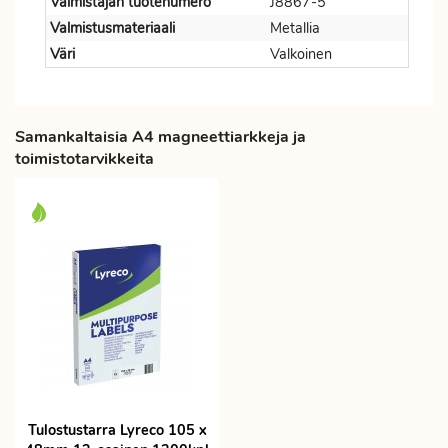
Valmistajan tuotenumero
J8867-5
Valmistusmateriaali
Metallia
Väri
Valkoinen
Samankaltaisia A4 magneettiarkkeja ja
toimistotarvikkeita
Tulostustarra Lyreco 105 x