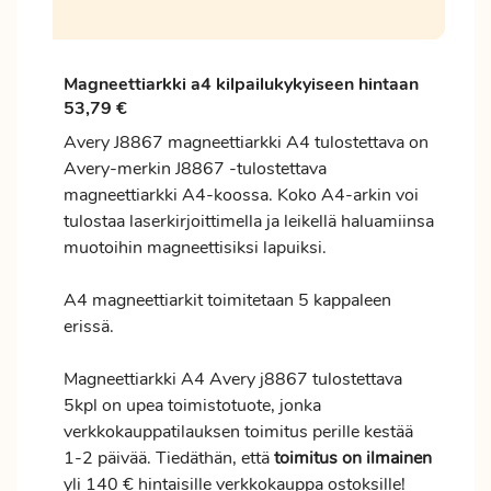
Magneettiarkki a4 kilpailukykyiseen hintaan
53,79 €
Avery J8867 magneettiarkki A4 tulostettava on
Avery-merkin J8867 -tulostettava
magneettiarkki A4-koossa. Koko A4-arkin voi
tulostaa laserkirjoittimella ja leikellä haluamiinsa
muotoihin magneettisiksi lapuiksi.
A4 magneettiarkit toimitetaan 5 kappaleen
erissä.
Magneettiarkki A4 Avery j8867 tulostettava
5kpl on upea toimistotuote, jonka
verkkokauppatilauksen
toimitus
perille kestää
1-2 päivää. Tiedäthän, että
toimitus
on ilmainen
yli 140 € hintaisille verkkokauppa ostoksille!