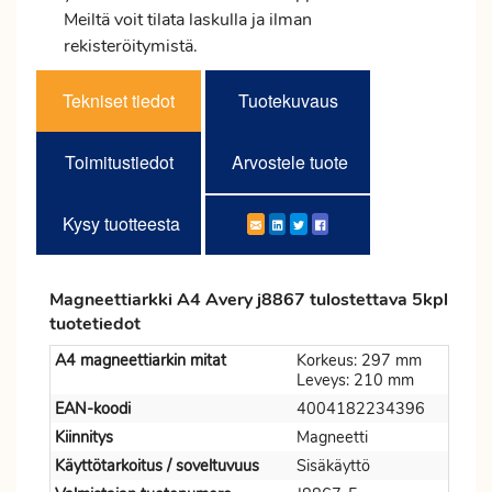
Meiltä voit tilata laskulla ja ilman
rekisteröitymistä.
Tekniset tiedot
Tuotekuvaus
Toimitustiedot
Arvostele tuote
Kysy tuotteesta
Magneettiarkki A4 Avery j8867 tulostettava 5kpl
tuotetiedot
A4 magneettiarkin mitat
Korkeus: 297 mm
Leveys: 210 mm
EAN-koodi
4004182234396
Kiinnitys
Magneetti
Käyttötarkoitus / soveltuvuus
Sisäkäyttö