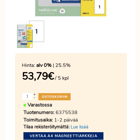
Hinta:
alv 0%
| 25.5%
53,79
€
/ 5 kpl
+
-
Varastossa
Tuotenumero:
6375538
Toimitusaika:
1-2 päivää
Tilaa rekisteröitymättä:
Lue lisää
VERTAA A4 MAGNEETTIARKKEJA