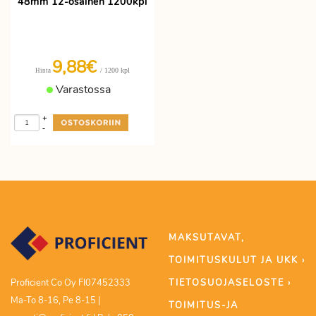
48mm 12-osainen 1200kpl
9,88€
/ 1200 kpl
Hinta
Varastossa
+
-
MAKSUTAVAT,
TOIMITUSKULUT JA UKK ›
TIETOSUOJASELOSTE ›
Proficient Co Oy FI07452333
Ma-To 8-16, Pe 8-15 |
TOIMITUS-JA