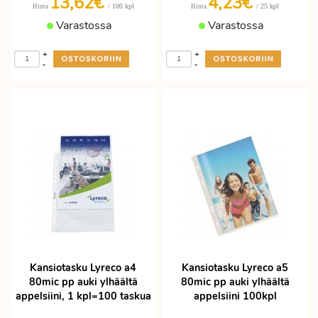
13,62€
4,23€
/ 100 kpl
/ 25 kpl
Hinta
Hinta
Varastossa
Varastossa
+
+
-
-
Kansiotasku Lyreco a4
Kansiotasku Lyreco a5
80mic pp auki ylhäältä
80mic pp auki ylhäältä
appelsiini, 1 kpl=100 taskua
appelsiini 100kpl