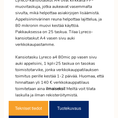
Lyreco-kansiotaskut A4 ovat kirkkaita PP-
muovitaskuja, jotka aukeavat vasemmalta
sivulta, mikä helpottaa asiakirjojen lisäämistä.
Appelsiininvärinen reuna helpottaa lajittelua, ja
80 mikronin muovi kestää käyttöä.
Pakkauksessa on 25 taskua. Tilaa Lyreco-
kansiotaskut A4 vasen sivu auki
verkkokaupastamme.
Kansiotasku Lyreco a4 80mic pp vasen sivu
auki appelsiini, 1 kpl=25 taskua on tasokas
toimistotarvike, jonka verkkokauppatilauksen
toimitus
perille kestää 1-2 päivää. Huomaa, että
hinnaltaan yli 140 € verkkokauppatilaus
toimitetaan aina
ilmaiseksi!
Meiltä voit tilata
laskulla ja ilman rekisteröitymistä.
Tekniset tiedot
Tuotekuvaus