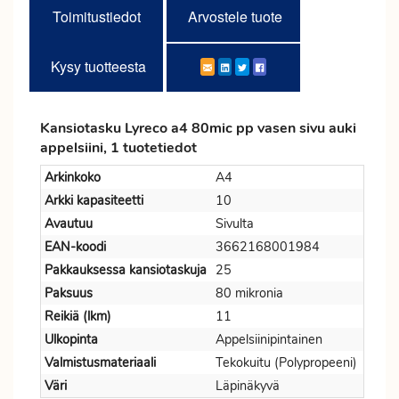
Toimitustiedot
Arvostele tuote
Kysy tuotteesta
Kansiotasku Lyreco a4 80mic pp vasen sivu auki
appelsiini, 1 tuotetiedot
Arkinkoko
A4
Arkki kapasiteetti
10
Avautuu
Sivulta
EAN-koodi
3662168001984
Pakkauksessa kansiotaskuja
25
Paksuus
80 mikronia
Reikiä (lkm)
11
Ulkopinta
Appelsiinipintainen
Valmistusmateriaali
Tekokuitu (Polypropeeni)
Väri
Läpinäkyvä