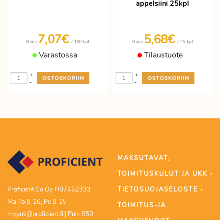
appelsiini 25kpl
7,07€
5,68€
/ 100 kpl
/ 25 kpl
Hinta
Hinta
Varastossa
Tilaustuote
+
+
-
-
MAKSUTAVAT,
TOIMITUSKULUT JA UKK ›
TIETOSUOJASELOSTE ›
Proficient Co Oy FI07452333
Ma-To 8-16, Pe 8-15 |
TOIMITUS-JA
myynti@proficient.fi | Puh: 050