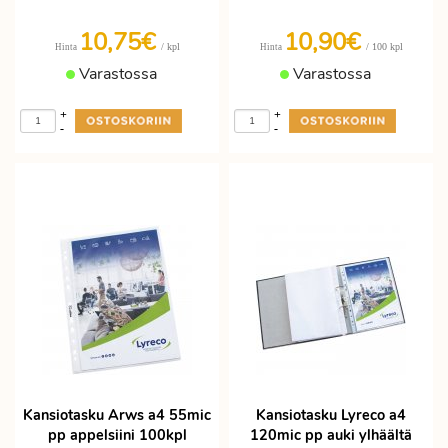
10,75€
10,90€
/ kpl
/ 100 kpl
Hinta
Hinta
Varastossa
Varastossa
+
+
-
-
Kansiotasku Arws a4 55mic
Kansiotasku Lyreco a4
pp appelsiini 100kpl
120mic pp auki ylhäältä