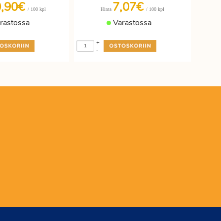
0,90€
7,07€
/ 100 kpl
/ 100 kpl
Hinta
rastossa
Varastossa
+
-