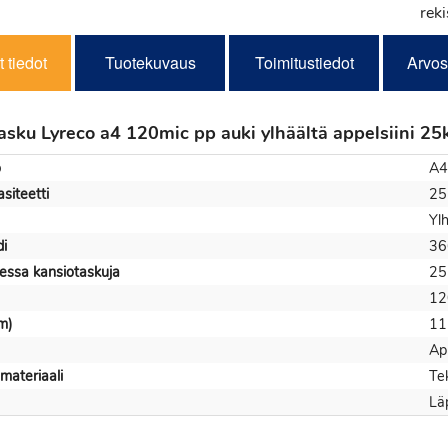
reki
 tiedot
Tuotekuvaus
Toimitustiedot
Arvos
asku Lyreco a4 120mic pp auki ylhäältä appelsiini 25k
o
A4
siteetti
25
Yl
i
36
essa kansiotaskuja
25
12
km)
11
App
materiaali
Te
Lä