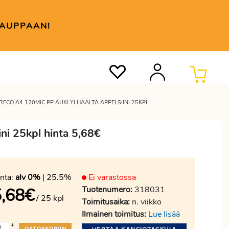
KAUPPAAN!
ECO A4 120MIC PP AUKI YLHÄÄLTÄ APPELSIINI 25KPL
ini 25kpl hinta 5,68€
nta:
alv 0%
| 25.5%
Ei varastossa
Tuotenumero:
318031
,68
€
/ 25 kpl
Toimitusaika:
n. viikko
Ilmainen toimitus:
Lue lisää
+