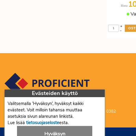
1
Hinta
Va
+
-
Evästeiden käyttö
Valitsemalla ’Hyväksyn’, hyväksyt kaikki
Proficient Co Oy FI07452333
evästeet. Voit milloin tahansa muuttaa
Ma-To 8-16, Pe 8-15 | myynti@proficient.fi | Puh: 050 341 0382
asetuksia sivun alareunan linkistä.
Tellervonkatu 10 70500 Kuopio
Lue lisää
tietosuojaseloste
esta.
Hyväksyn