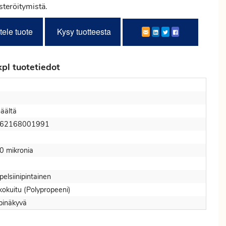
steröitymistä.
tele tuote
Kysy tuotteesta
pl tuotetiedot
häältä
62168001991
0 mikronia
elsiinipintainen
kokuitu (Polypropeeni)
pinäkyvä