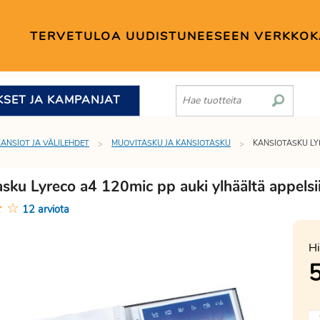
TERVETULOA UUDISTUNEESEEN VERKKO
KSET JA KAMPANJAT
KANSIOT JA VÄLILEHDET
MUOVITASKU JA KANSIOTASKU
KANSIOTASKU LYR
sku Lyreco a4 120mic pp auki ylhäältä appelsi
★
☆
12 arviota
Hi
5