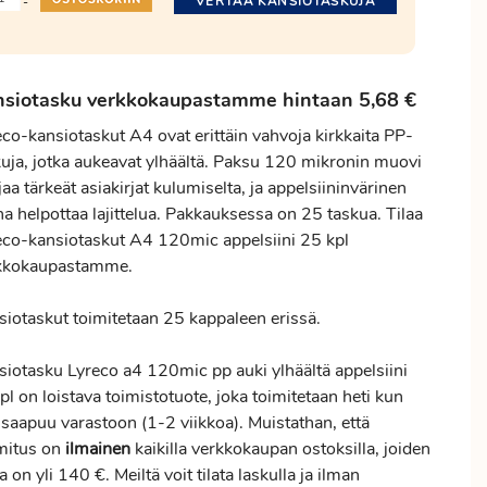
VERTAA KANSIOTASKUJA
-
nsiotasku verkkokaupastamme hintaan 5,68 €
eco-kansiotaskut A4 ovat erittäin vahvoja kirkkaita PP-
kuja, jotka aukeavat ylhäältä. Paksu 120 mikronin muovi
aa tärkeät asiakirjat kulumiselta, ja appelsiininvärinen
a helpottaa lajittelua. Pakkauksessa on 25 taskua. Tilaa
eco-kansiotaskut A4 120mic appelsiini 25 kpl
kkokaupastamme.
siotaskut toimitetaan 25 kappaleen erissä.
siotasku Lyreco a4 120mic pp auki ylhäältä appelsiini
l on loistava toimistotuote, joka toimitetaan heti kun
 saapuu varastoon (1-2 viikkoa). Muistathan, että
mitus on
ilmainen
kaikilla verkkokaupan ostoksilla, joiden
a on yli 140 €. Meiltä voit tilata laskulla ja ilman