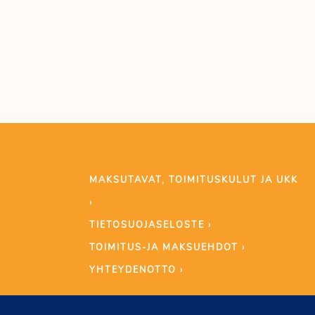
MAKSUTAVAT, TOIMITUSKULUT JA UKK
›
TIETOSUOJASELOSTE ›
TOIMITUS-JA MAKSUEHDOT ›
YHTEYDENOTTO ›