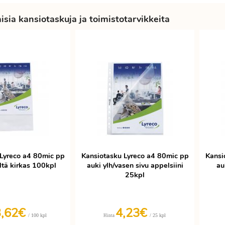
sia kansiotaskuja ja toimistotarvikkeita
 Lyreco a4 80mic pp
Kansiotasku Lyreco a4 80mic pp
Kansi
ltä kirkas 100kpl
auki ylh/vasen sivu appelsiini
au
25kpl
3,62€
4,23€
/ 100 kpl
/ 25 kpl
Hinta