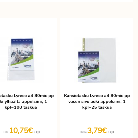
otasku Lyreco a4 80mic pp
Kansiotasku Lyreco a4 80mic pp
ki ylhäältä appelsiini, 1
vasen sivu auki appelsiini, 1
kpl=100 taskua
kpl=25 taskua
10,75€
3,79€
/ kpl
/ kpl
Hinta
Hinta