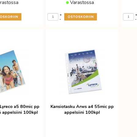
rastossa
Varastossa
+
-
-
 Lyreco a5 80mic pp
Kansiotasku Arws a4 55mic pp
ä appelsiini 100kpl
appelsiini 100kpl