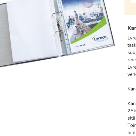
Ka
Lyr
tas
suoj
reun
Lyr
ver
Kan
Kan
25kp
sitä
Toi
hint