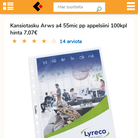
Kansiotasku Arws a4 55mic pp appelsiini 100kpl
hinta 7,07€
★
★
★
★
☆
14 arviota