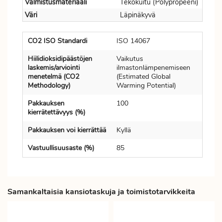
Valmistusmateriaali
Tekokuitu (Polypropeeni)
Väri
Läpinäkyvä
CO2 ISO Standardi
ISO 14067
Hiilidioksidipäästöjen
Vaikutus
laskemis/arviointi
ilmastonlämpenemiseen
menetelmä (CO2
(Estimated Global
Methodology)
Warming Potential)
Pakkauksen
100
kierrätettävyys (%)
Pakkauksen voi kierrättää
Kyllä
Vastuullisuusaste (%)
85
Samankaltaisia kansiotaskuja ja toimistotarvikkeita