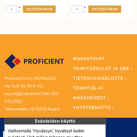
+
+
-
-
MAKSUTAVAT,
TOIMITUSKULUT JA UKK ›
TIETOSUOJASELOSTE ›
Proficient Co Oy FI07452333
Ma-To 8-16, Pe 8-15 |
TOIMITUS-JA
myynti@proficient.fi | Puh: 050
MAKSUEHDOT ›
341 0382
YHTEYDENOTTO ›
Tellervonkatu 10 70500 Kuopio
Evästeiden käyttö
Valitsemalla ’Hyväksyn’, hyväksyt kaikki