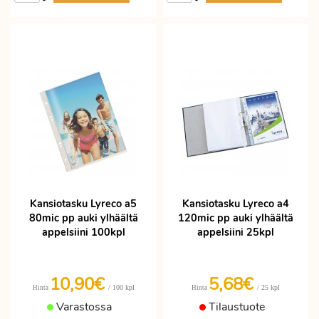
Kansiotasku Lyreco a5
Kansiotasku Lyreco a4
80mic pp auki ylhäältä
120mic pp auki ylhäältä
appelsiini 100kpl
appelsiini 25kpl
10,90€
5,68€
/ 100 kpl
/ 25 kpl
Hinta
Hinta
Varastossa
Tilaustuote