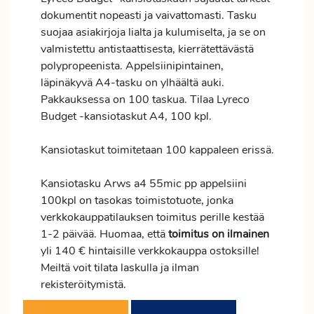
dokumentit nopeasti ja vaivattomasti. Tasku
suojaa asiakirjoja lialta ja kulumiselta, ja se on
valmistettu antistaattisesta, kierrätettävästä
polypropeenista. Appelsiinipintainen,
läpinäkyvä A4-tasku on ylhäältä auki.
Pakkauksessa on 100 taskua. Tilaa Lyreco
Budget -kansiotaskut A4, 100 kpl.
Kansiotaskut toimitetaan 100 kappaleen erissä.
Kansiotasku Arws a4 55mic pp appelsiini
100kpl on tasokas toimistotuote, jonka
verkkokauppatilauksen
toimitus
perille kestää
1-2 päivää. Huomaa, että
toimitus
on ilmainen
yli 140 € hintaisille verkkokauppa ostoksille!
Meiltä voit tilata laskulla ja ilman
rekisteröitymistä.