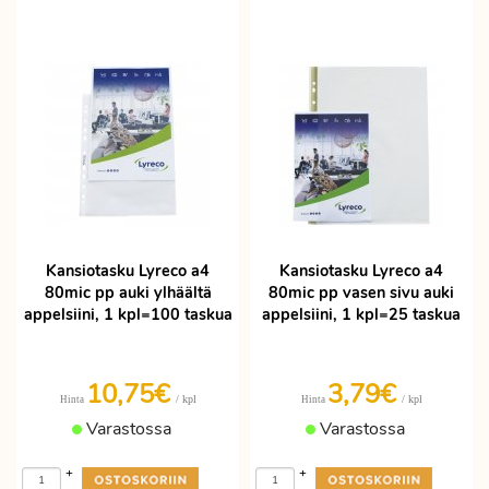
Kansiotasku Lyreco a4
Kansiotasku Lyreco a4
80mic pp auki ylhäältä
80mic pp vasen sivu auki
appelsiini, 1 kpl=100 taskua
appelsiini, 1 kpl=25 taskua
10,75€
3,79€
/ kpl
/ kpl
Hinta
Hinta
Varastossa
Varastossa
+
+
-
-