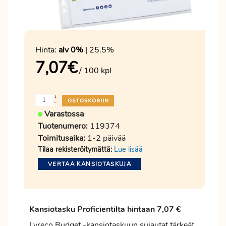
Hinta:
alv 0%
| 25.5%
7,07
€
/ 100 kpl
+
-
Varastossa
Tuotenumero:
119374
Toimitusaika:
1-2 päivää
Tilaa rekisteröitymättä:
Lue lisää
VERTAA KANSIOTASKUJA
Kansiotasku
Proficientilta
hintaan 7,07 €
Lyreco Budget -kansiotaskuun sujautat tärkeät