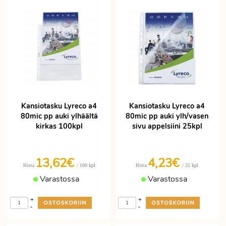
Kansiotasku Lyreco a4
Kansiotasku Lyreco a4
80mic pp auki ylhäältä
80mic pp auki ylh/vasen
kirkas 100kpl
sivu appelsiini 25kpl
13,62€
4,23€
/ 100 kpl
/ 25 kpl
Hinta
Hinta
Varastossa
Varastossa
+
+
-
-