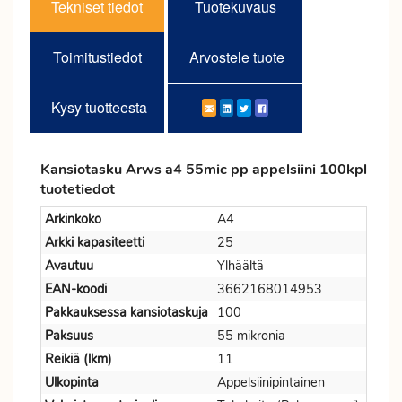
Tekniset tiedot
Tuotekuvaus
Toimitustiedot
Arvostele tuote
Kysy tuotteesta
Kansiotasku Arws a4 55mic pp appelsiini 100kpl
tuotetiedot
Arkinkoko
A4
Arkki kapasiteetti
25
Avautuu
Ylhäältä
EAN-koodi
3662168014953
Pakkauksessa kansiotaskuja
100
Paksuus
55 mikronia
Reikiä (lkm)
11
Ulkopinta
Appelsiinipintainen