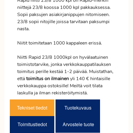
Rapid niitti 23/8 1000 kpl on Rapid-merkin
niittejä 23/8 koossa 1000 kpl pakkauksessa.
Sopii paksujen asiakirjanippujen nitomiseen.
23/8 sopii nitojille joissa tarvitaan paksumpi
nasta.
Niitit toimitetaan 1000 kappaleen erissä.
Niitti Rapid 23/8 1000kpl on hyvälaatuinen
toimistotarvike, jonka verkkokauppatilauksen
toimitus
perille kestää 1-2 päivää. Muistathan,
että
toimitus
on ilmainen
yli 140 € hintaisille
verkkokauppa ostoksille! Meiltä voit tilata
laskulla ja ilman rekisteröitymistä.
Tekniset tiedot
Tuotekuvaus
Toimitustiedot
Arvostele tuote