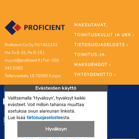
MAKSUTAVAT,
TOIMITUSKULUT JA UKK ›
TIETOSUOJASELOSTE ›
Proficient Co Oy FI07452333
Ma-To 8-16, Pe 8-15 |
TOIMITUS-JA
myynti@proficient.fi | Puh: 050
MAKSUEHDOT ›
341 0382
YHTEYDENOTTO ›
Tellervonkatu 10 70500 Kuopio
Evästeiden käyttö
Valitsemalla ’Hyväksyn’, hyväksyt kaikki
evästeet. Voit milloin tahansa muuttaa
asetuksia sivun alareunan linkistä.
Lue lisää
tietosuojaseloste
esta.
Hyväksyn