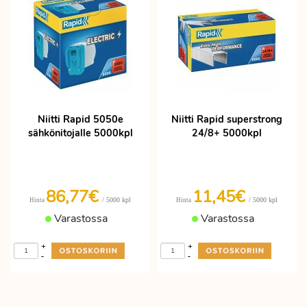
Niitti Rapid 5050e
Niitti Rapid superstrong
sähkönitojalle 5000kpl
24/8+ 5000kpl
86,77€
11,45€
/ 5000 kpl
/ 5000 kpl
Hinta
Hinta
Varastossa
Varastossa
+
+
-
-