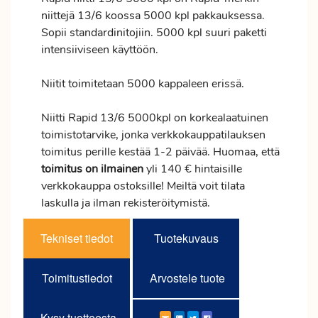
niittejä 13/6 koossa 5000 kpl pakkauksessa.
Sopii standardinitojiin. 5000 kpl suuri paketti
intensiiviseen käyttöön.
Niitit toimitetaan 5000 kappaleen erissä.
Niitti Rapid 13/6 5000kpl on korkealaatuinen
toimistotarvike, jonka verkkokauppatilauksen
toimitus
perille kestää 1-2 päivää. Huomaa, että
toimitus
on ilmainen
yli 140 € hintaisille
verkkokauppa ostoksille! Meiltä voit tilata
laskulla ja ilman rekisteröitymistä.
Tekniset tiedot
Tuotekuvaus
Toimitustiedot
Arvostele tuote
Kysy tuotteesta