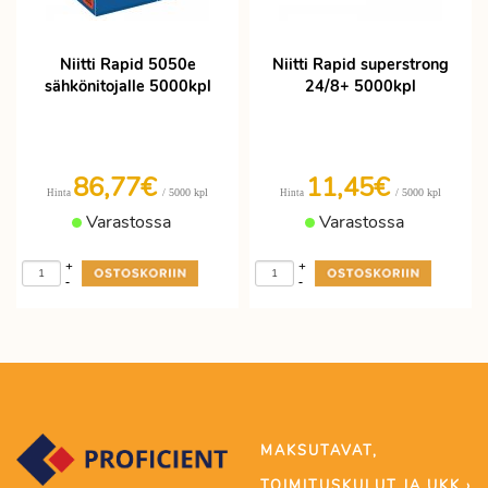
Niitti Rapid 5050e
Niitti Rapid superstrong
sähkönitojalle 5000kpl
24/8+ 5000kpl
86,77€
11,45€
/ 5000 kpl
/ 5000 kpl
Hinta
Hinta
Varastossa
Varastossa
+
+
-
-
MAKSUTAVAT,
TOIMITUSKULUT JA UKK ›