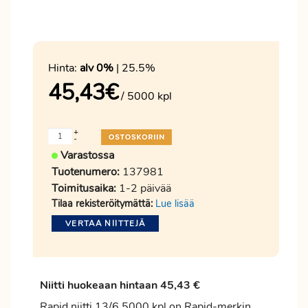
Hinta:
alv 0%
| 25.5%
45,43
€
/ 5000 kpl
+
-
Varastossa
Tuotenumero:
137981
Toimitusaika:
1-2 päivää
Tilaa rekisteröitymättä:
Lue lisää
VERTAA NIITTEJÄ
Niitti huokeaan hintaan 45,43 €
Rapid niitti 13/6 5000 kpl on Rapid-merkin