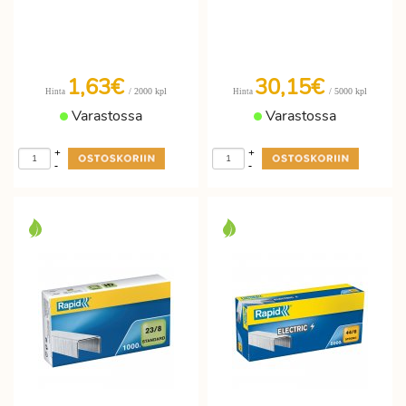
1,63€
30,15€
/ 2000 kpl
/ 5000 kpl
Hinta
Hinta
Varastossa
Varastossa
+
+
-
-