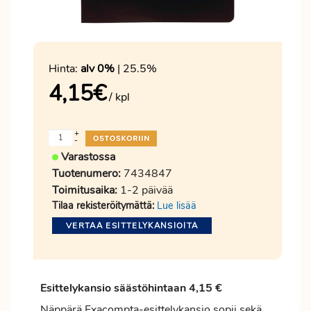
Hinta:
alv 0%
| 25.5%
4,15
€
/ kpl
+
-
Varastossa
Tuotenumero:
7434847
Toimitusaika:
1-2 päivää
Tilaa rekisteröitymättä:
Lue lisää
VERTAA ESITTELYKANSIOITA
Esittelykansio säästöhintaan 4,15 €
Näppärä Exacompta-esittelykansio sopii sekä