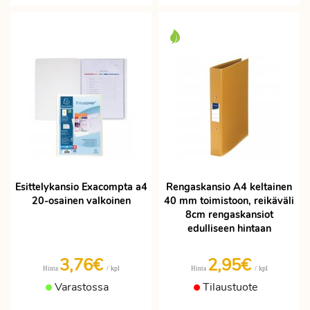
Esittelykansio Exacompta a4
Rengaskansio A4 keltainen
20-osainen valkoinen
40 mm toimistoon, reikäväli
8cm rengaskansiot
edulliseen hintaan
3,76€
2,95€
/ kpl
/ kpl
Hinta
Hinta
Varastossa
Tilaustuote