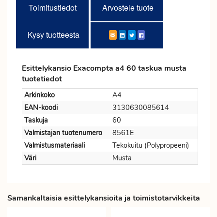
Toimitustiedot
Arvostele tuote
Kysy tuotteesta
Esittelykansio Exacompta a4 60 taskua musta
tuotetiedot
Arkinkoko
A4
EAN-koodi
3130630085614
Taskuja
60
Valmistajan tuotenumero
8561E
Valmistusmateriaali
Tekokuitu (Polypropeeni)
Väri
Musta
Samankaltaisia esittelykansioita ja toimistotarvikkeita