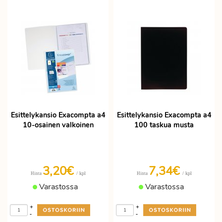
Esittelykansio Exacompta a4
Esittelykansio Exacompta a4
10-osainen valkoinen
100 taskua musta
3,20€
7,34€
/ kpl
/ kpl
Hinta
Hinta
Varastossa
Varastossa
+
+
-
-