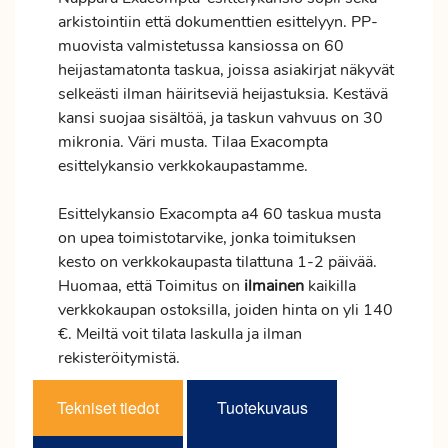
arkistointiin että dokumenttien esittelyyn. PP-
muovista valmistetussa kansiossa on 60
heijastamatonta taskua, joissa asiakirjat näkyvät
selkeästi ilman häiritseviä heijastuksia. Kestävä
kansi suojaa sisältöä, ja taskun vahvuus on 30
mikronia. Väri musta. Tilaa Exacompta
esittelykansio verkkokaupastamme.
Esittelykansio Exacompta a4 60 taskua musta
on upea toimistotarvike, jonka toimituksen
kesto on verkkokaupasta tilattuna 1-2 päivää.
Huomaa, että Toimitus on
ilmainen
kaikilla
verkkokaupan ostoksilla, joiden hinta on yli 140
€. Meiltä voit tilata laskulla ja ilman
rekisteröitymistä.
Tekniset tiedot
Tuotekuvaus