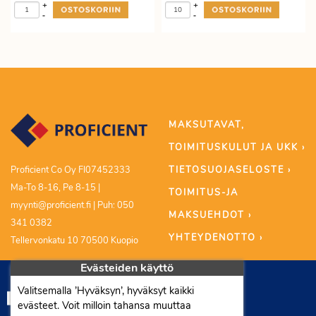
+
+
-
-
MAKSUTAVAT,
TOIMITUSKULUT JA UKK ›
TIETOSUOJASELOSTE ›
Proficient Co Oy FI07452333
Ma-To 8-16, Pe 8-15 |
TOIMITUS-JA
myynti@proficient.fi | Puh: 050
MAKSUEHDOT ›
341 0382
YHTEYDENOTTO ›
Tellervonkatu 10 70500 Kuopio
Evästeiden käyttö
Valitsemalla ’Hyväksyn’, hyväksyt kaikki
evästeet. Voit milloin tahansa muuttaa