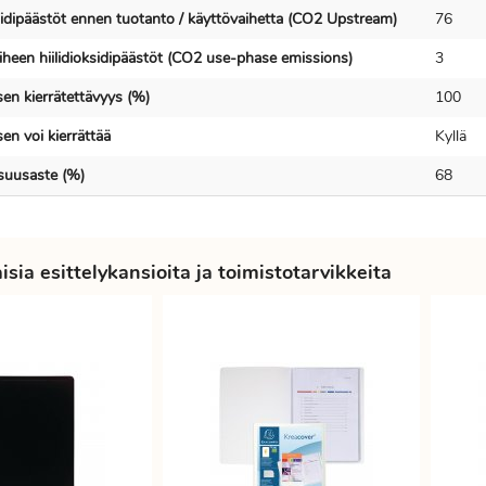
ksidipäästöt ennen tuotanto / käyttövaihetta (CO2 Upstream)
76
iheen hiilidioksidipäästöt (CO2 use-phase emissions)
3
en kierrätettävyys (%)
100
en voi kierrättää
Kyllä
isuusaste (%)
68
sia esittelykansioita ja toimistotarvikkeita