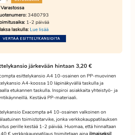
-
Varastossa
uotenumero:
3480793
oimitusaika:
1-2 päivää
aksa laskulla:
Lue lisää
VERTAA ESITTELYKANSIOITA
ttelykansio järkevään hintaan 3,20 €
compta esittelykansio A4 10-osainen on PP-muovinen
telykansio A4-koossa 10 läpinäkyvällä taskulla ja
aalla etukannen taskulla. Inspiroi asiakkaita yhteistyö- ja
ntikäynneillä. Kestävä PP-materiaali.
ttelykansio Exacompta a4 10-osainen valkoinen on
älaatuinen toimistotarvike, jonka verkkokauppatilauksen
mitus
perille kestää 1-2 päivää. Huomaa, että hinnaltaan
 140 € verkkokauppatilaus toimitetaan aina
ilmaiseksi!