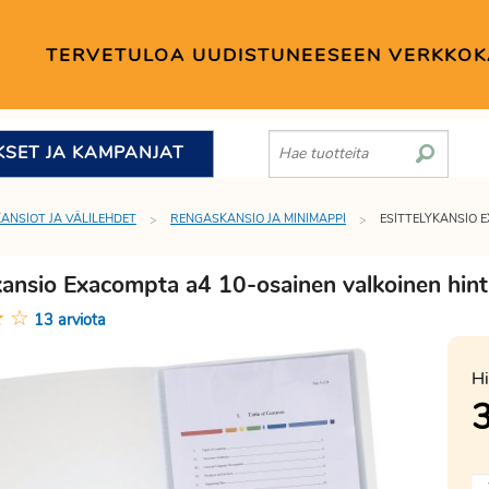
TERVETULOA UUDISTUNEESEEN VERKKO
KSET JA KAMPANJAT
KANSIOT JA VÄLILEHDET
RENGASKANSIO JA MINIMAPPI
ESITTELYKANSIO 
ykansio Exacompta a4 10-osainen valkoinen hin
★
☆
13 arviota
Hi
3