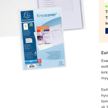
T
T
M
Esi
Exa
esit
kirk
myy
Esi
hyv
toi
yli