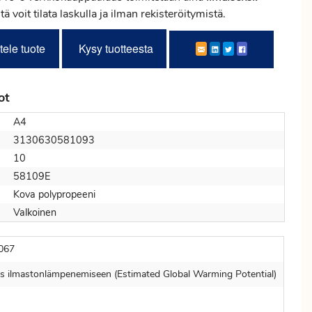
tä voit tilata laskulla ja ilman rekisteröitymistä.
tele tuote
Kysy tuotteesta
ot
A4
3130630581093
10
58109E
Kova polypropeeni
Valkoinen
067
s ilmastonlämpenemiseen (Estimated Global Warming Potential)