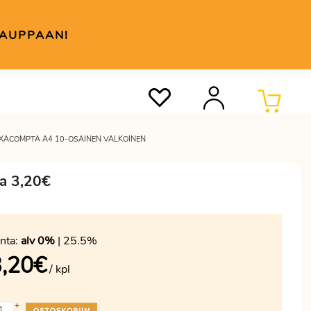
KAUPPAAN!
EXACOMPTA A4 10-OSAINEN VALKOINEN
ta 3,20€
nta:
alv 0%
| 25.5%
,20
€
/ kpl
+