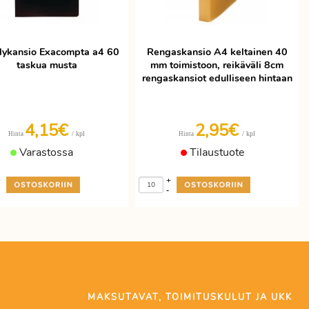
elykansio Exacompta a4 60
Rengaskansio A4 keltainen 40
taskua musta
mm toimistoon, reikäväli 8cm
rengaskansiot edulliseen hintaan
4,15€
2,95€
/ kpl
/ kpl
Hinta
Hinta
Varastossa
Tilaustuote
+
+
-
MAKSUTAVAT, TOIMITUSKULUT JA UKK