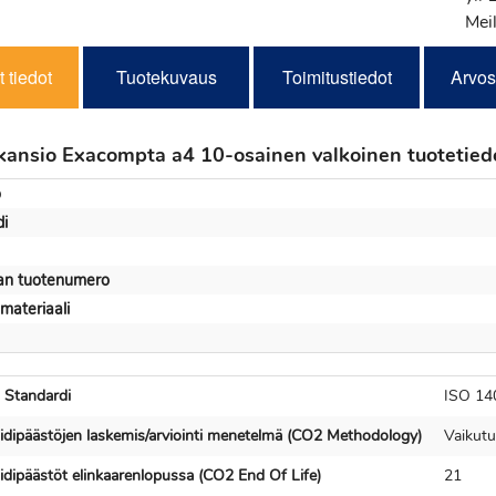
Meil
 tiedot
Tuotekuvaus
Toimitustiedot
Arvos
ykansio Exacompta a4 10-osainen valkoinen tuotetied
o
i
jan tuotenumero
materiaali
 Standardi
ISO 14
ksidipäästöjen laskemis/arviointi menetelmä (CO2 Methodology)
Vaikutu
sidipäästöt elinkaarenlopussa (CO2 End Of Life)
21