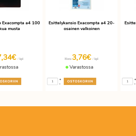
io Exacompta a4 100
Esittelykansio Exacompta a4 20-
Esitt
kua musta
osainen valkoinen
7,34€
3,76€
/ kpl
/ kpl
Hinta
rastossa
Varastossa
+
-
-