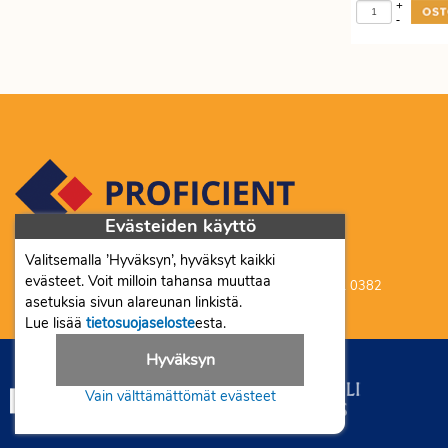
+
-
Evästeiden käyttö
Valitsemalla ’Hyväksyn’, hyväksyt kaikki
Proficient Co Oy FI07452333
evästeet. Voit milloin tahansa muuttaa
Ma-To 8-16, Pe 8-15 | myynti@proficient.fi | Puh: 050 341 0382
asetuksia sivun alareunan linkistä.
Tellervonkatu 10 70500 Kuopio
Lue lisää
tietosuojaseloste
esta.
Hyväksyn
Vain välttämättömät evästeet