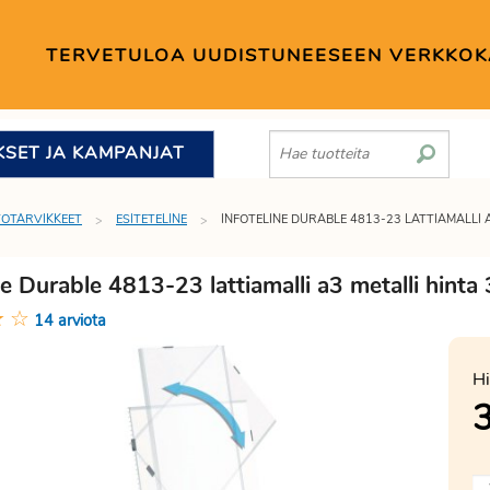
TERVETULOA UUDISTUNEESEEN VERKKO
KSET JA KAMPANJAT
TOTARVIKKEET
ESITETELINE
INFOTELINE DURABLE 4813-23 LATTIAMALLI 
ne Durable 4813-23 lattiamalli a3 metalli hinta
★
☆
14 arviota
Hi