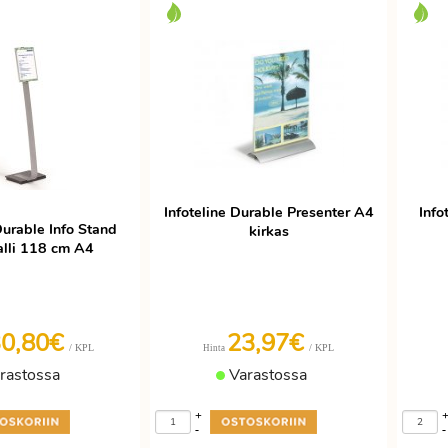
Infoteline Durable Presenter A4
Info
Durable Info Stand
kirkas
alli 118 cm A4
30,80€
23,97€
/ KPL
/ KPL
Hinta
rastossa
Varastossa
+
-
-