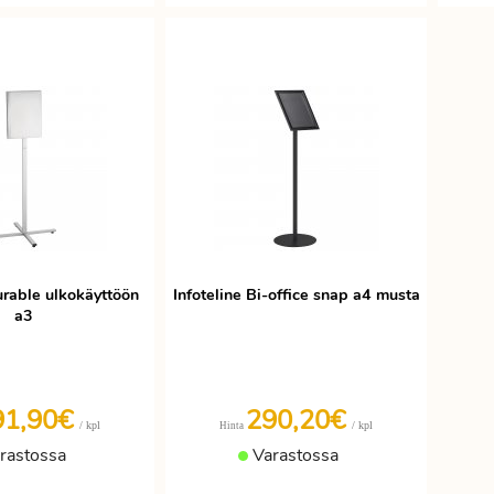
urable ulkokäyttöön
Infoteline Bi-office snap a4 musta
a3
91,90€
290,20€
/ kpl
/ kpl
Hinta
rastossa
Varastossa