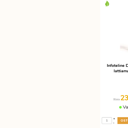
Etätyöhön
Värinauhat
Työkalut
Infoteline 
lattiam
2
Hinta
Va
+
-