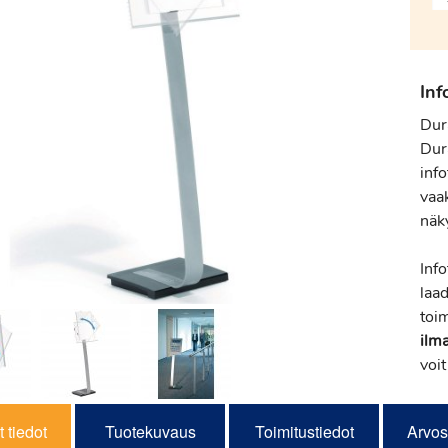
Inf
Dur
Dur
info
vaa
näk
Info
laa
toi
ilm
voit
 tiedot
Tuotekuvaus
Toimitustiedot
Arvos