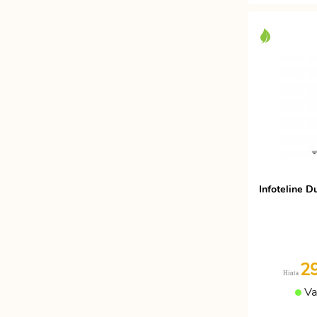
Infoteline D
2
Hinta
Va