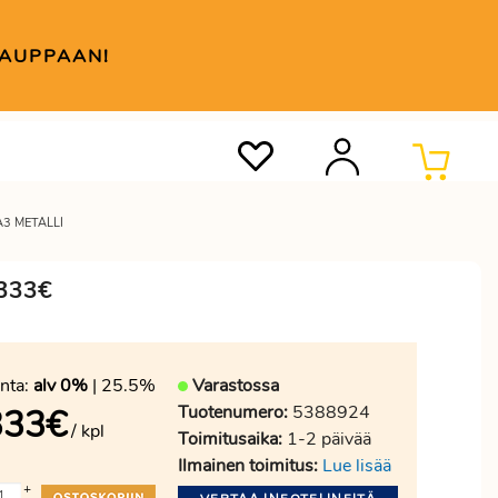
KAUPPAAN!
A3 METALLI
 333€
nta:
alv 0%
| 25.5%
Varastossa
Tuotenumero:
5388924
333
€
/ kpl
Toimitusaika:
1-2 päivää
Ilmainen toimitus:
Lue lisää
+