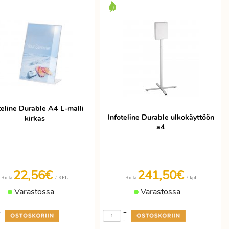
teline Durable A4 L-malli
Infoteline Durable ulkokäyttöön
kirkas
a4
22,56€
241,50€
/ KPL
/ kpl
Hinta
Hinta
Varastossa
Varastossa
+
+
-