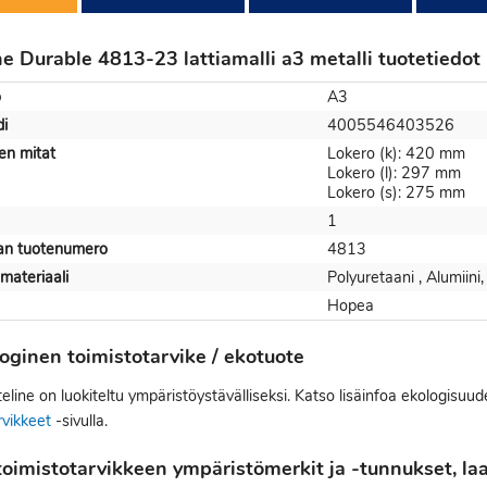
ne Durable 4813-23 lattiamalli a3 metalli tuotetiedot
o
A3
i
4005546403526
een mitat
Lokero (k): 420 mm
Lokero (l): 297 mm
Lokero (s): 275 mm
1
jan tuotenumero
4813
materiaali
Polyuretaani , Alumiini
Hopea
oginen toimistotarvike / ekotuote
eline on luokiteltu ympäristöystävälliseksi. Katso lisäinfoa ekologisuud
rvikkeet
-sivulla.
oimistotarvikkeen ympäristömerkit ja -tunnukset, laat