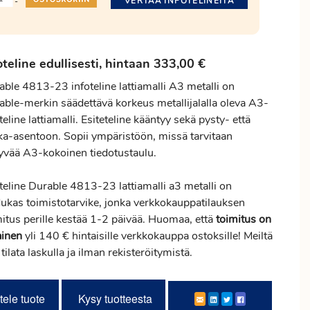
VERTAA INFOTELINEITÄ
-
oteline edullisesti, hintaan 333,00 €
able 4813-23 infoteline lattiamalli A3 metalli on
able-merkin säädettävä korkeus metallijalalla oleva A3-
teline lattiamalli. Esiteteline kääntyy sekä pysty- että
ka-asentoon. Sopii ympäristöön, missä tarvitaan
yvää A3-kokoinen tiedotustaulu.
teline Durable 4813-23 lattiamalli a3 metalli on
dukas toimistotarvike, jonka verkkokauppatilauksen
mitus
perille kestää 1-2 päivää. Huomaa, että
toimitus
on
ainen
yli 140 € hintaisille verkkokauppa ostoksille! Meiltä
 tilata laskulla ja ilman rekisteröitymistä.
tele tuote
Kysy tuotteesta