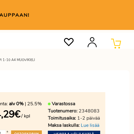
KAUPPAAN!
R 1-10 A4 MUOVIKIELI
nta:
alv 0%
| 25.5%
Varastossa
Tuotenumero:
2348083
,29
€
/ kpl
Toimitusaika:
1-2 päivää
Maksa laskulla:
Lue lisää
+