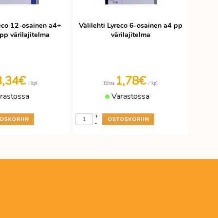
reco 12-osainen a4+
Välilehti Lyreco 6-osainen a4 pp
pp värilajitelma
värilajitelma
3,34€
1,78€
/ kpl
/ kpl
Hinta
rastossa
Varastossa
+
-