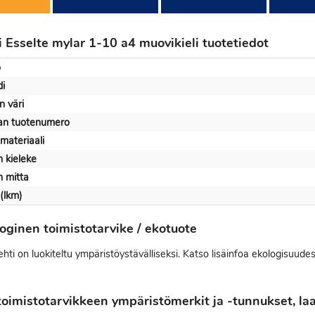
i Esselte mylar 1-10 a4 muovikieli tuotetiedot
o
i
n väri
jan tuotenumero
materiaali
n kieleke
n mitta
 (lkm)
oginen toimistotarvike / ekotuote
ehti on luokiteltu ympäristöystävälliseksi. Katso lisäinfoa ekologisuude
oimistotarvikkeen ympäristömerkit ja -tunnukset, laat