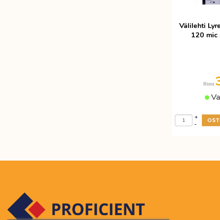
Välilehti Ly
120 mic 
Hinta
Va
+
-