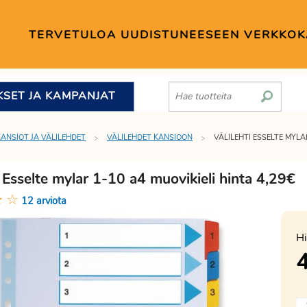
TERVETULOA UUDISTUNEESEEN VERKKO
KSET JA KAMPANJAT
KANSIOT JA VÄLILEHDET
VÄLILEHDET KANSIOON
VÄLILEHTI ESSELTE MYLA
i Esselte mylar 1-10 a4 muovikieli hinta 4,29€
★
☆
12 arviota
Hi
4