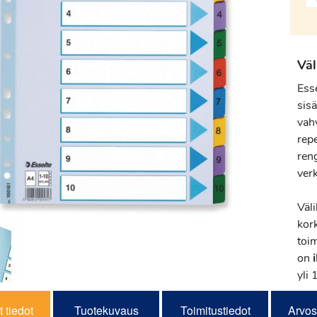
Väl
Ess
sisä
vahv
repe
ren
ver
Väli
kor
toi
on
yli 
 tiedot
Tuotekuvaus
Toimitustiedot
Arvos