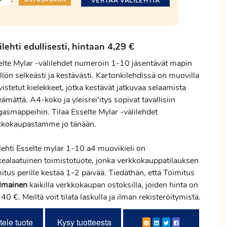
VERTAA VÄLILEHTIÄ
-
ilehti edullisesti, hintaan 4,29 €
elte Mylar -välilehdet numeroin 1-10 jäsentävät mapin
llön selkeästi ja kestävästi. Kartonkilehdissä on muovilla
istetut kielekkeet, jotka kestävät jatkuvaa selaamista
ämättä. A4-koko ja yleisrei'itys sopivat tavallisiin
gasmappeihin. Tilaa Esselte Mylar -välilehdet
kkokaupastamme jo tänään.
lehti Esselte mylar 1-10 a4 muovikieli on
kealaatuinen toimistotuote, jonka verkkokauppatilauksen
mitus
perille kestää 1-2 päivää. Tiedäthän, että Toimitus
ilmainen
kaikilla verkkokaupan ostoksilla, joiden hinta on
140 €. Meiltä voit tilata laskulla ja ilman rekisteröitymistä.
tele tuote
Kysy tuotteesta