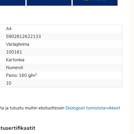
A4
5902812622133
Värilajitelma
100161
Kartonkia
Numerot
2
Paino: 160 g/m
10
sta ja tutustu muihin ekotuotteisiin
Ekologiset toimistotarvikkeet
usertifikaatit