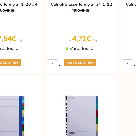
selte mylar 1-20 a4
Välilehti Esselte mylar a4 1-12
Välil
uovikieli
muovikieli
7,54€
4,71€
/ kpl
/ kpl
Hinta
rastossa
Varastossa
+
-
-