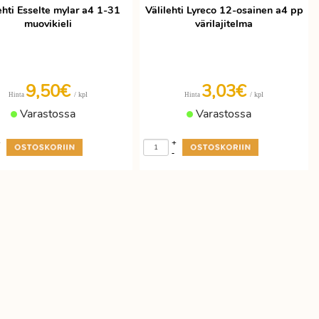
ehti Esselte mylar a4 1-31
Välilehti Lyreco 12-osainen a4 pp
muovikieli
värilajitelma
9,50€
3,03€
/ kpl
/ kpl
Hinta
Hinta
Varastossa
Varastossa
+
+
-