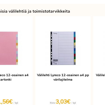
sia välilehtiä ja toimistotarvikkeita
yreco 12-osainen a4
Välilehti Lyreco 12-osainen a4 pp
Välil
kartonki
värilajitelma
1,56€
3,03€
/ kpl
/ kpl
Hinta