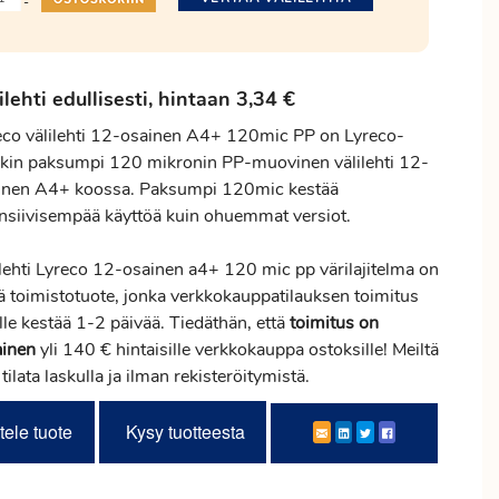
-
ilehti edullisesti, hintaan 3,34 €
eco välilehti 12-osainen A4+ 120mic PP on Lyreco-
kin paksumpi 120 mikronin PP-muovinen välilehti 12-
inen A4+ koossa. Paksumpi 120mic kestää
ensiivisempää käyttöä kuin ohuemmat versiot.
ilehti Lyreco 12-osainen a4+ 120 mic pp värilajitelma on
ä toimistotuote, jonka verkkokauppatilauksen
toimitus
lle kestää 1-2 päivää. Tiedäthän, että
toimitus
on
ainen
yli 140 € hintaisille verkkokauppa ostoksille! Meiltä
 tilata laskulla ja ilman rekisteröitymistä.
tele tuote
Kysy tuotteesta