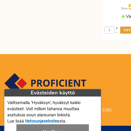
Etätyöhön
Värinauhat
Hinta
Työkalut
Va
+
-
Evästeiden käyttö
Valitsemalla ’Hyväksyn’, hyväksyt kaikki
Proficient Co Oy FI07452333
evästeet. Voit milloin tahansa muuttaa
Ma-To 8-16, Pe 8-15 | myynti@proficient.fi | Puh: 050 341 0382
asetuksia sivun alareunan linkistä.
Tellervonkatu 10 70500 Kuopio
Lue lisää
tietosuojaseloste
esta.