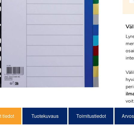
Väl
Lyr
mer
osa
int
Väl
hyv
peri
ilm
voit
 tiedot
Tuotekuvaus
Toimitustiedot
Arvos