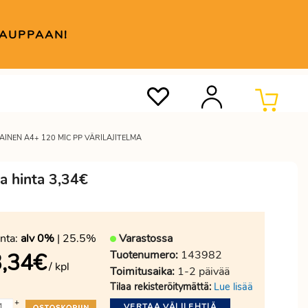
KAUPPAAN!
AINEN A4+ 120 MIC PP VÄRILAJITELMA
ma hinta 3,34€
nta:
alv 0%
| 25.5%
Varastossa
Tuotenumero:
143982
,34
€
/ kpl
Toimitusaika:
1-2 päivää
Tilaa rekisteröitymättä:
Lue lisää
+
VERTAA VÄLILEHTIÄ