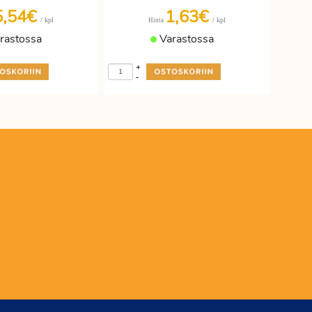
5,54€
1,63€
/ kpl
/ kpl
Hinta
rastossa
Varastossa
+
-