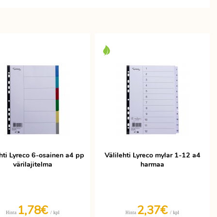
ehti Lyreco 6-osainen a4 pp
Välilehti Lyreco mylar 1-12 a4
värilajitelma
harmaa
1,78€
2,37€
/ kpl
/ kpl
Hinta
Hinta