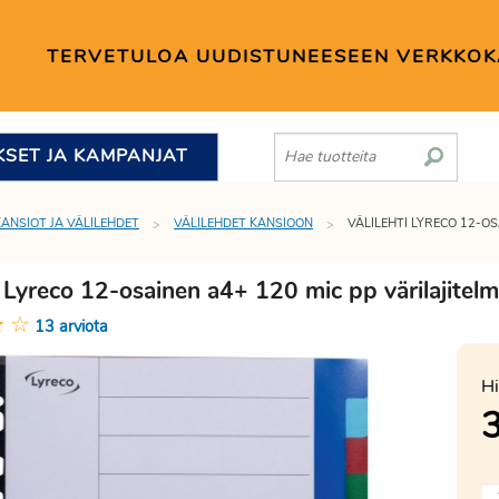
TERVETULOA UUDISTUNEESEEN VERKKO
KSET JA KAMPANJAT
KANSIOT JA VÄLILEHDET
VÄLILEHDET KANSIOON
VÄLILEHTI LYRECO 12-OS
i Lyreco 12-osainen a4+ 120 mic pp värilajitel
★
☆
13 arviota
Hi
3