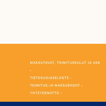
MAKSUTAVAT, TOIMITUSKULUT JA UKK
›
TIETOSUOJASELOSTE ›
TOIMITUS-JA MAKSUEHDOT ›
YHTEYDENOTTO ›