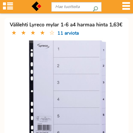
Välilehti Lyreco mylar 1-6 a4 harmaa hinta 1,63€
★
★
★
★
☆
11 arviota