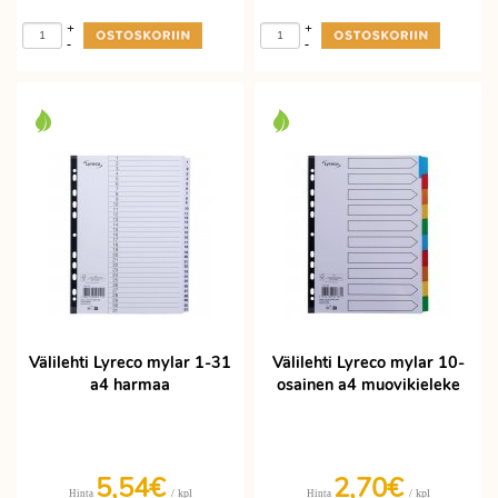
+
+
-
-
Välilehti Lyreco mylar 1-31
Välilehti Lyreco mylar 10-
a4 harmaa
osainen a4 muovikieleke
5,54€
2,70€
/ kpl
/ kpl
Hinta
Hinta