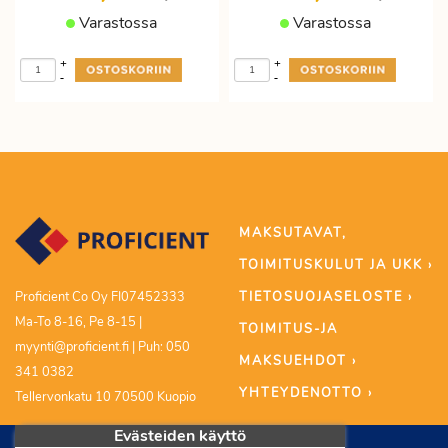
Varastossa
Varastossa
+
+
-
-
MAKSUTAVAT,
TOIMITUSKULUT JA UKK ›
TIETOSUOJASELOSTE ›
Proficient Co Oy FI07452333
Ma-To 8-16, Pe 8-15 |
TOIMITUS-JA
myynti@proficient.fi | Puh: 050
MAKSUEHDOT ›
341 0382
YHTEYDENOTTO ›
Tellervonkatu 10 70500 Kuopio
Evästeiden käyttö