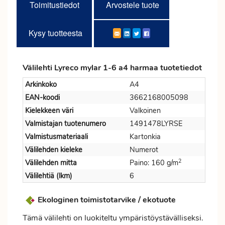
Toimitustiedot
Arvostele tuote
Kysy tuotteesta
Välilehti Lyreco mylar 1-6 a4 harmaa tuotetiedot
Arkinkoko
A4
EAN-koodi
3662168005098
Kielekkeen väri
Valkoinen
Valmistajan tuotenumero
1491478LYRSE
Valmistusmateriaali
Kartonkia
Välilehden kieleke
Numerot
2
Välilehden mitta
Paino: 160 g/m
Välilehtiä (lkm)
6
Ekologinen toimistotarvike / ekotuote
Tämä välilehti on luokiteltu ympäristöystävälliseksi.