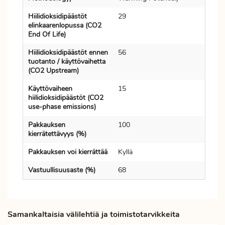
Hiilidioksidipäästöt
29
elinkaarenlopussa (CO2
End Of Life)
Hiilidioksidipäästöt ennen
56
tuotanto / käyttövaihetta
(CO2 Upstream)
Käyttövaiheen
15
hiilidioksidipäästöt (CO2
use-phase emissions)
Pakkauksen
100
kierrätettävyys (%)
Pakkauksen voi kierrättää
Kyllä
Vastuullisuusaste (%)
68
Samankaltaisia välilehtiä ja toimistotarvikkeita