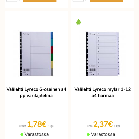
-
-
Välilehti Lyreco 6-osainen a4
Välilehti Lyreco mylar 1-12
pp värilajitelma
a4 harmaa
1,78€
2,37€
/ kpl
/ kpl
Hinta
Hinta
Varastossa
Varastossa