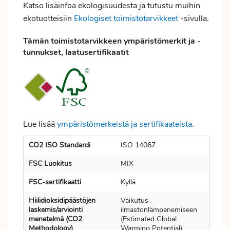
Katso lisäinfoa ekologisuudesta ja tutustu muihin
ekotuotteisiin
Ekologiset toimistotarvikkeet
-sivulla.
Tämän toimistotarvikkeen ympäristömerkit ja -
tunnukset, laatusertifikaatit
Lue lisää
ympäristömerkeistä ja sertifikaateista
.
CO2 ISO Standardi
ISO 14067
FSC Luokitus
MIX
FSC-sertifikaatti
Kyllä
Hiilidioksidipäästöjen
Vaikutus
laskemis/arviointi
ilmastonlämpenemiseen
menetelmä (CO2
(Estimated Global
Methodology)
Warming Potential)