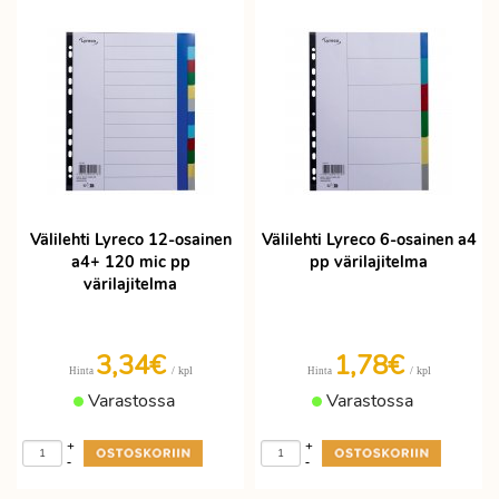
Välilehti Lyreco 12-osainen
Välilehti Lyreco 6-osainen a4
a4+ 120 mic pp
pp värilajitelma
värilajitelma
3,34€
1,78€
/ kpl
/ kpl
Hinta
Hinta
Varastossa
Varastossa
+
+
-
-