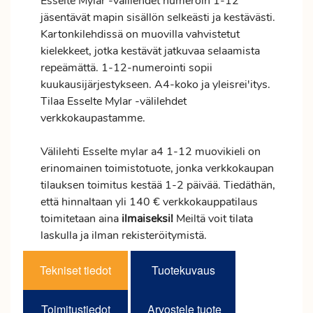
Esselte Mylar -välilehdet numeroin 1-12
jäsentävät mapin sisällön selkeästi ja kestävästi.
Kartonkilehdissä on muovilla vahvistetut
kielekkeet, jotka kestävät jatkuvaa selaamista
repeämättä. 1-12-numerointi sopii
kuukausijärjestykseen. A4-koko ja yleisrei'itys.
Tilaa Esselte Mylar -välilehdet
verkkokaupastamme.
Välilehti Esselte mylar a4 1-12 muovikieli on
erinomainen toimistotuote, jonka verkkokaupan
tilauksen
toimitus
kestää 1-2 päivää. Tiedäthän,
että hinnaltaan yli 140 € verkkokauppatilaus
toimitetaan aina
ilmaiseksi!
Meiltä voit tilata
laskulla ja ilman rekisteröitymistä.
Tekniset tiedot
Tuotekuvaus
Toimitustiedot
Arvostele tuote