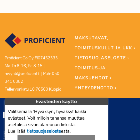
MAKSUTAVAT,
TOIMITUSKULUT JA UKK ›
TIETOSUOJASELOSTE ›
Proficient Co Oy FI07452333
Ma-To 8-16, Pe 8-15 |
TOIMITUS-JA
myynti@proficient.fi | Puh: 050
MAKSUEHDOT ›
341 0382
YHTEYDENOTTO ›
Tellervonkatu 10 70500 Kuopio
Evästeiden käyttö
Valitsemalla ’Hyväksyn’, hyväksyt kaikki
evästeet. Voit milloin tahansa muuttaa
asetuksia sivun alareunan linkistä.
Lue lisää
tietosuojaseloste
esta.