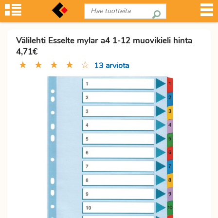
Välilehti Esselte mylar a4 1-12 muovikieli hinta
4,71€
★
★
★
★
☆
13 arviota