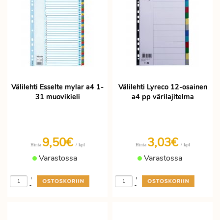
Välilehti Esselte mylar a4 1-
Välilehti Lyreco 12-osainen
31 muovikieli
a4 pp värilajitelma
9,50€
3,03€
/ kpl
/ kpl
Hinta
Hinta
Varastossa
Varastossa
+
+
-
-