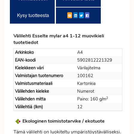
Kysy tuotteesta
Välilehti Esselte mylar a4 1-12 muovikieli
tuotetiedot
Arkinkoko
A4
EAN-koodi
5902812221329
Kielekkeen väri
Värilajitelma
Valmistajan tuotenumero
100162
Valmistusmateriaali
Kartonkia
Välilehden kieleke
Numerot
2
Välilehden mitta
Paino: 160 g/m
Välilehtiä (lkm)
12
Ekologinen toimistotarvike / ekotuote
Tämä välilehti on luokiteltu ympäristöystävälliseksi.