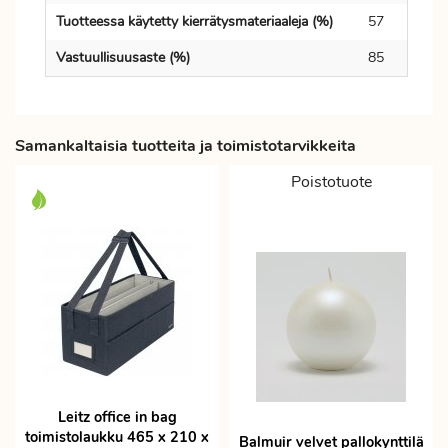
Tuotteessa käytetty kierrätysmateriaaleja (%)
57
Vastuullisuusaste (%)
85
Samankaltaisia tuotteita ja toimistotarvikkeita
Poistotuote
Leitz office in bag
toimistolaukku 465 x 210 x
Balmuir velvet pallokynttilä