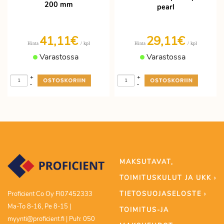
200 mm
pearl
41,11€
29,11€
/ kpl
/ kpl
Hinta
Hinta
Varastossa
Varastossa
+
+
-
-
MAKSUTAVAT,
TOIMITUSKULUT JA UKK ›
TIETOSUOJASELOSTE ›
Proficient Co Oy FI07452333
Ma-To 8-16, Pe 8-15 |
TOIMITUS-JA
myynti@proficient.fi | Puh: 050