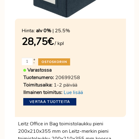
Hinta:
alv 0%
| 25.5%
28,75
€
/ kpl
+
-
Varastossa
Tuotenumero:
20699258
Toimitusaika:
1-2 päivää
Ilmainen toimitus:
Lue lisää
VERTAA TUOTTEITA
Leitz Office in Bag toimistolaukku pieni
200x210x355 mm on Leitz-merkin pieni
toimistolaukku 200x210x355 mm koossa.