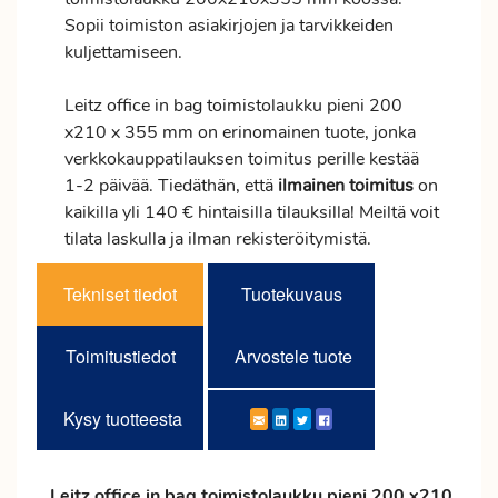
Sopii toimiston asiakirjojen ja tarvikkeiden
kuljettamiseen.
Leitz office in bag toimistolaukku pieni 200
x210 x 355 mm on erinomainen tuote, jonka
verkkokauppatilauksen
toimitus
perille kestää
1-2 päivää. Tiedäthän, että
ilmainen
toimitus
on
kaikilla yli 140 € hintaisilla tilauksilla! Meiltä voit
tilata laskulla ja ilman rekisteröitymistä.
Tekniset tiedot
Tuotekuvaus
Toimitustiedot
Arvostele tuote
Kysy tuotteesta
Leitz office in bag toimistolaukku pieni 200 x210