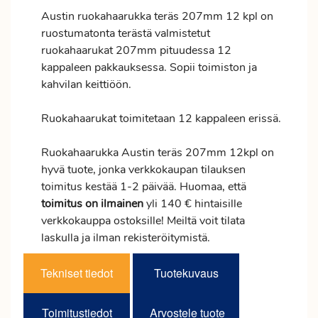
Austin ruokahaarukka teräs 207mm 12 kpl on
ruostumatonta terästä valmistetut
ruokahaarukat 207mm pituudessa 12
kappaleen pakkauksessa. Sopii toimiston ja
kahvilan keittiöön.
Ruokahaarukat toimitetaan 12 kappaleen erissä.
Ruokahaarukka Austin teräs 207mm 12kpl on
hyvä tuote, jonka verkkokaupan tilauksen
toimitus
kestää 1-2 päivää. Huomaa, että
toimitus
on ilmainen
yli 140 € hintaisille
verkkokauppa ostoksille! Meiltä voit tilata
laskulla ja ilman rekisteröitymistä.
Tekniset tiedot
Tuotekuvaus
Toimitustiedot
Arvostele tuote