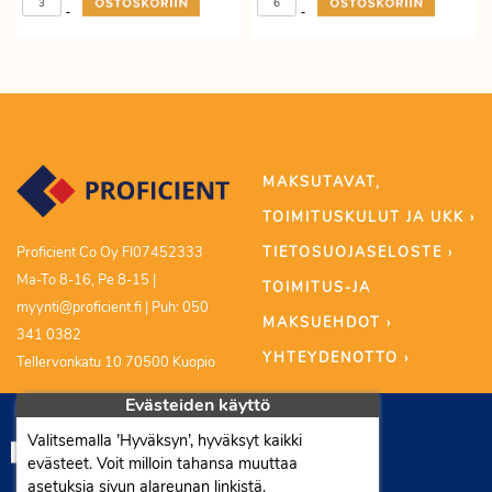
-
-
MAKSUTAVAT,
TOIMITUSKULUT JA UKK ›
TIETOSUOJASELOSTE ›
Proficient Co Oy FI07452333
Ma-To 8-16, Pe 8-15 |
TOIMITUS-JA
myynti@proficient.fi | Puh: 050
MAKSUEHDOT ›
341 0382
YHTEYDENOTTO ›
Tellervonkatu 10 70500 Kuopio
Evästeiden käyttö
Valitsemalla ’Hyväksyn’, hyväksyt kaikki
evästeet. Voit milloin tahansa muuttaa
asetuksia sivun alareunan linkistä.