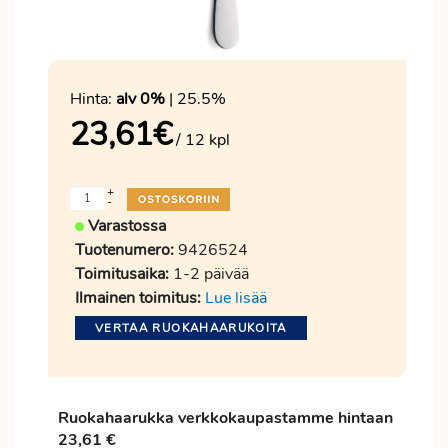
Hinta:
alv 0%
| 25.5%
23,61
€
/ 12 kpl
+
-
Varastossa
Tuotenumero:
9426524
Toimitusaika:
1-2 päivää
Ilmainen toimitus:
Lue lisää
VERTAA RUOKAHAARUKOITA
Ruokahaarukka verkkokaupastamme hintaan
23,61 €