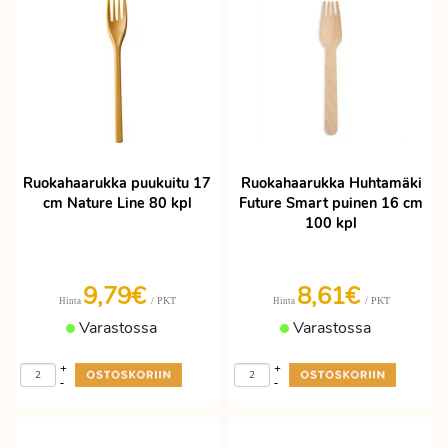
Ruokahaarukka puukuitu 17
Ruokahaarukka Huhtamäki
cm Nature Line 80 kpl
Future Smart puinen 16 cm
100 kpl
9,79€
8,61€
/ PKT
/ PKT
Hinta
Hinta
Varastossa
Varastossa
+
+
-
-