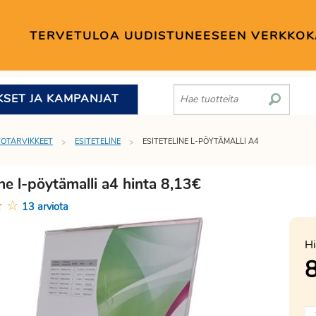
TERVETULOA UUDISTUNEESEEN VERKKO
KSET JA KAMPANJAT
TOTARVIKKEET
ESITETELINE
ESITETELINE L-PÖYTÄMALLI A4
ine l-pöytämalli a4 hinta 8,13€
★
☆
13 arviota
Hi
8