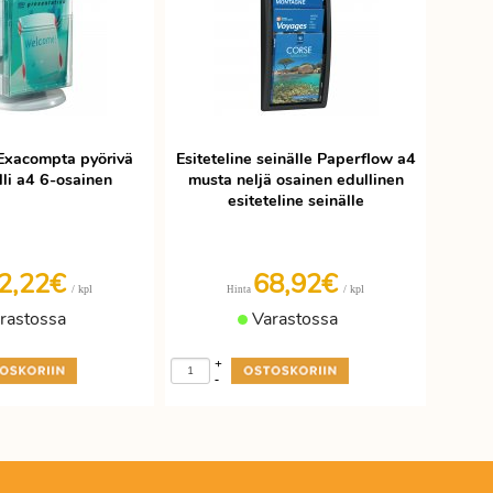
 Exacompta pyörivä
Esiteteline seinälle Paperflow a4
li a4 6-osainen
musta neljä osainen edullinen
esiteteline seinälle
2,22€
68,92€
/ kpl
/ kpl
Hinta
rastossa
Varastossa
+
-