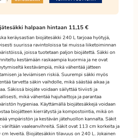
-
jätesäkki halpaan hintaan 11,15 €
ka keräysastian biojätesäkki 240 L tarjoaa hyötyjä,
yisesti suurissa ravintoloissa tai muissa liiketoiminnan
ristöissä, joissa tuotetaan paljon biojätettä. Säkki on
nniteltu kestämään raskaampia kuormia ja ne ovat
eytymiseltä kestävämpiä, mikä vähentää jätteen
tamisen ja leviämisen riskiä. Suurempi säkki myös
ntää tarvetta säkin vaihdolle, mikä säästää aikaa ja
aa. Säkissä biojäte voidaan säilyttää tiiviisti ja
allisesti, mikä vähentää hajuhaittoja ja parantaa
äristön hygieniaa. Käyttämällä biojätesäkkejä voidaan
staa biojätteen kierrätystä ja kompostointia, mikä on
eää ympäristön ja kestävän jätehuollon kannalta. Säkit
 väriltään vaaleanvihreitä. Säkit ovat 113 cm korkeita ja
 cm leveitä. Biojätesäkkin tilavuus on 240 L. Jokainen