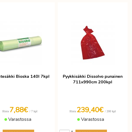
ätesäkki Bioska 140l 7kpl
Pyykkisäkki Dissolvo punainen
711x990cm 200kpl
7,88€
239,40€
/ 7 kpl
/ 200 kpl
Hinta
Hinta
Varastossa
Varastossa
+
+