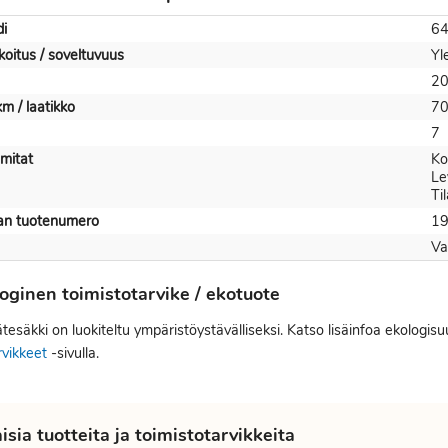
i
6
koitus / soveltuvuus
Yl
20
km / laatikko
7
7
mitat
Ko
Le
Ti
jan tuotenumero
1
Va
oginen toimistotarvike / ekotuote
tesäkki on luokiteltu ympäristöystävälliseksi. Katso lisäinfoa ekologis
rvikkeet
-sivulla.
sia tuotteita ja toimistotarvikkeita