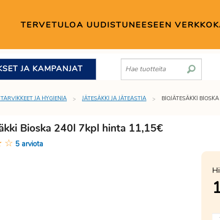
TERVETULOA UUDISTUNEESEEN VERKKO
KSET JA KAMPANJAT
STARVIKKEET JA HYGIENIA
JÄTESÄKKI JA JÄTEASTIA
BIOJÄTESÄKKI BIOSKA
äkki Bioska 240l 7kpl hinta 11,15€
★
☆
5 arviota
Hi