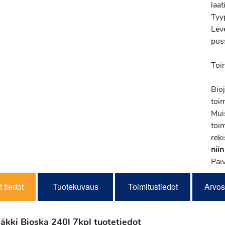
laa
Tyyp
Lev
pus
Toi
Bio
toi
Mui
toi
reki
niin
Päi
 tiedot
Tuotekuvaus
Toimitustiedot
Arvos
säkki Bioska 240l 7kpl tuotetiedot