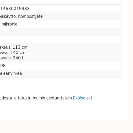
414630019983
eiskäyttö, Kompostijäte
 mikronia
0
rkeus: 113 cm
veys: 140 cm
lavuus: 240 L
998
aleanvihreä
uudesta ja tutustu muihin ekotuotteisiin
Ekologiset