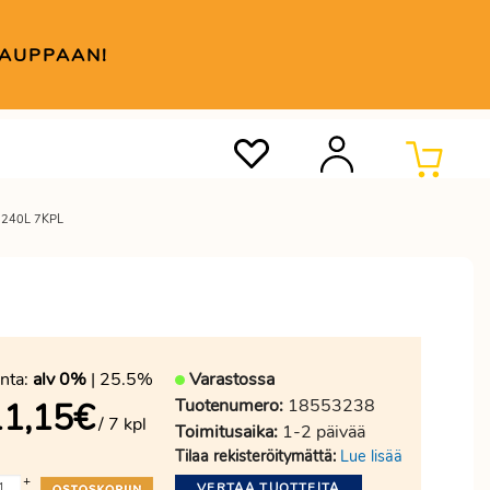
KAUPPAAN!
 240L 7KPL
nta:
alv 0%
| 25.5%
Varastossa
Tuotenumero:
18553238
11,15
€
/ 7 kpl
Toimitusaika:
1-2 päivää
Tilaa rekisteröitymättä:
Lue lisää
+
VERTAA TUOTTEITA