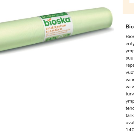
Bio
Bios
erit
ympä
suu
rep
vuo
vähe
vaiv
turv
ymp
teho
tärk
ovat
140