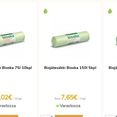
i Bioska 75l 10kpl
Biojätesäkki Bioska 150l 5kpl
Bioj
,02€
7,65€
/ 10 kpl
/ 5 kpl
Hinta
rastossa
Varastossa
+