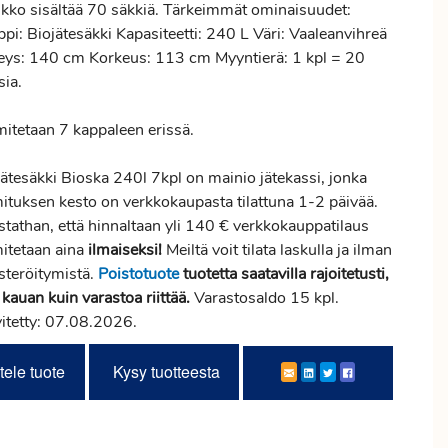
tikko sisältää 70 säkkiä. Tärkeimmät ominaisuudet:
pi: Biojätesäkki Kapasiteetti: 240 L Väri: Vaaleanvihreä
eys: 140 cm Korkeus: 113 cm Myyntierä: 1 kpl = 20
sia.
mitetaan 7 kappaleen erissä.
jätesäkki Bioska 240l 7kpl on mainio jätekassi, jonka
mituksen kesto on verkkokaupasta tilattuna 1-2 päivää.
stathan, että hinnaltaan yli 140 € verkkokauppatilaus
mitetaan aina
ilmaiseksi!
Meiltä voit tilata laskulla ja ilman
steröitymistä.
Poistotuote
tuotetta saatavilla rajoitetusti,
 kauan kuin varastoa riittää.
Varastosaldo 15 kpl.
vitetty: 07.08.2026.
tele tuote
Kysy tuotteesta