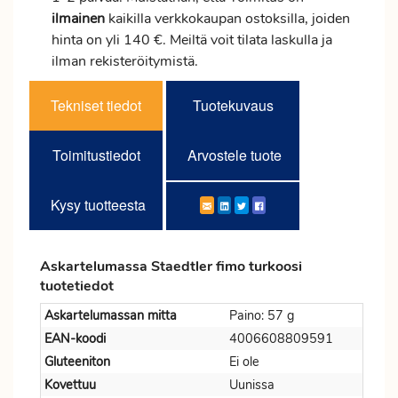
ilmainen
kaikilla verkkokaupan ostoksilla, joiden
hinta on yli 140 €. Meiltä voit tilata laskulla ja
ilman rekisteröitymistä.
Tekniset tiedot
Tuotekuvaus
Toimitustiedot
Arvostele tuote
Kysy tuotteesta
Askartelumassa Staedtler fimo turkoosi
tuotetiedot
Askartelumassan mitta
Paino: 57 g
EAN-koodi
4006608809591
Gluteeniton
Ei ole
Kovettuu
Uunissa