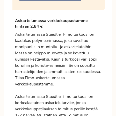
Askartelumassa verkkokaupastamme
hintaan 2,84 €
Askartelumassa Staedtler Fimo turkoosi on
laadukas polymeerimassa, joka soveltuu
monipuolisiin muotoilu- ja askartelutöihin.
Massa on helppo muovata ja se kovettuu
uunissa kestäväksi. Kaunis turkoosi väri sopii
koruihin ja koriste-esineisiin. Se on suosittu
harrastelijoiden ja ammattilaisten keskuudessa.
Tilaa Fimo-askartelumassa
verkkokaupastamme.
Askartelumassa Staedtler fimo turkoosi on
korkealaatuinen askartelutarvike, jonka
verkkokauppatilauksen
toimitus
perille kestää
1-2 päivää. Muistathan, että Toimitus on