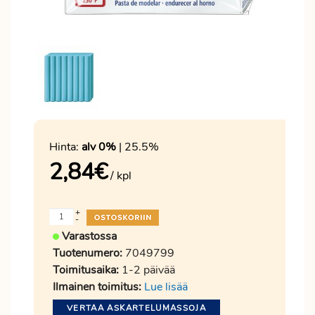
Hinta:
alv 0%
| 25.5%
2,84
€
/ kpl
+
-
Varastossa
Tuotenumero:
7049799
Toimitusaika:
1-2 päivää
Ilmainen toimitus:
Lue lisää
VERTAA ASKARTELUMASSOJA