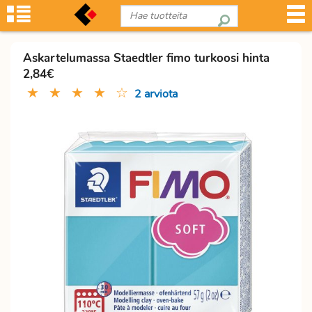
Askartelumassa Staedtler fimo turkoosi hinta
2,84€
★
★
★
★
☆
2 arviota