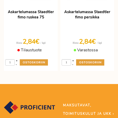
Askartelumassa Staedtler
Askartelumassa Staedtler
fimo ruskea 75
fimo persikka
2,84€
2,84€
/ kpl
/ kpl
Hinta
Hinta
Tilaustuote
Varastossa
+
+
-
-
MAKSUTAVAT,
TOIMITUSKULUT JA UKK ›