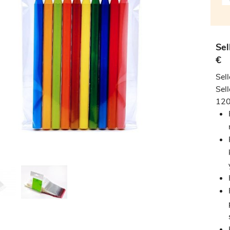
Sel
€
Sel
Sell
120