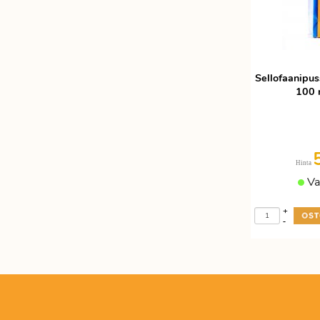
Sellofaanipus
100 
Hinta
Va
+
-