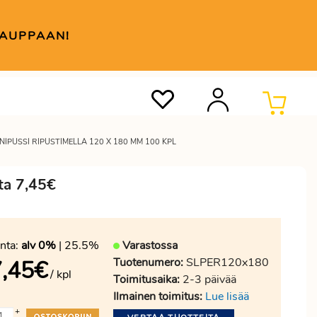
KAUPPAAN!
NIPUSSI RIPUSTIMELLA 120 X 180 MM 100 KPL
ta 7,45€
nta:
alv 0%
| 25.5%
Varastossa
Tuotenumero:
SLPER120x180
,45
€
/ kpl
Toimitusaika:
2-3 päivää
Ilmainen toimitus:
Lue lisää
+