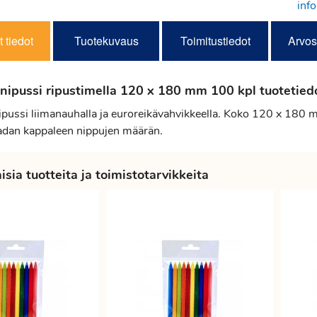
inf
 tiedot
Tuotekuvaus
Toimitustiedot
Arvos
anipussi ripustimella 120 x 180 mm 100 kpl tuotetied
ipussi liimanauhalla ja euroreikävahvikkeella. Koko 120 x 180 
adan kappaleen nippujen määrän.
sia tuotteita ja toimistotarvikkeita