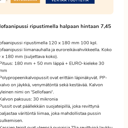
VERTAA TUOTTEITA
-
lofaanipussi ripustimella halpaan hintaan 7,45
lofaanipussi ripustimella 120 x 180 mm 100 kpl.
ofaanipussi liimanauhalla ja euroreikävahvikkeella. Koko
 x 180 mm (suljettava koko).
Pituus: 180 mm + 50 mm läppä + EURO-kieleke 30
mm
Polypropeenikalvopussit ovat erittäin läpinäkyvät. PP-
kalvo on jäykkä, venymätöntä sekä kestävää. Kalvon
yleinen nimi on 'Sellofaani'.
Kalvon paksuus: 30 mikronia
Pussit ovat päällekkäin suojateipillä, joka revittynä
paljastaa väritöntä liimaa, joka mahdollistaa pussin
sulkemisen.
Kassien teipit ovat yleensä punaisia ??ja revittyinä laukku