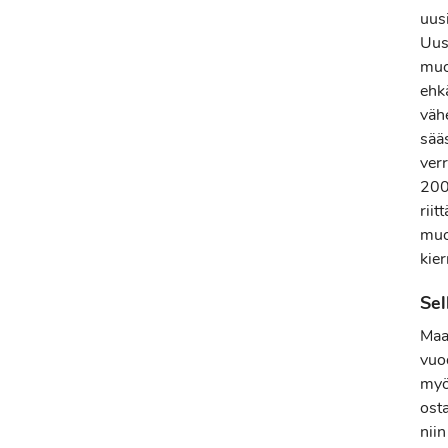
uus
Uus
muo
ehk
väh
sää
ver
200
riit
muo
kier
Sel
Maa
vuo
myö
ost
nii