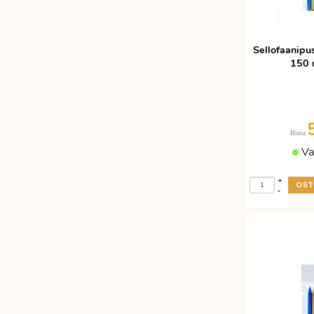
Sellofaanipus
150 
Hinta
Va
+
-