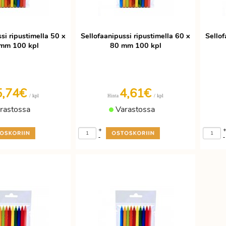
si ripustimella 50 x
Sellofaanipussi ripustimella 60 x
Sellof
mm 100 kpl
80 mm 100 kpl
5,74€
4,61€
/ kpl
/ kpl
Hinta
rastossa
Varastossa
+
-
-