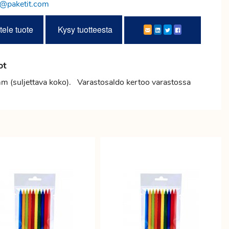
o@paketit.com
tele tuote
Kysy tuotteesta
ot
mm (suljettava koko). Varastosaldo kertoo varastossa