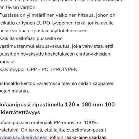
on täysin väritön.
Pussissa on ylimääräinen valkoinen hitsaus, johon on
leikattu erityinen EURO-tyyppinen reikä, jonka avulla
pussi voidaan ripustaa näyttötelineeseen.
Kaikilla sellofaanipusseilla on
vaatimustenmukaisuusvakuutus, joka vahvistaa, että
pussit on hyväksytty kosketukseen elintarvikkeiden
kanssa.
Kalvotyyppi: OPP - POLIPROLYPEN
astosaldo kertoo varastossa olevien sadan kappaleen
pujen määrän.
lofaanipussi ripustimella 120 x 180 mm 100
kierrätettävyys
lofaanipussien materiaali PP-muovi on 100%
rätettävä. On tärkeä, että lajittelet sellofaanipussit
vipakkauskeräykseen
, jolloin raaka-aine saadaan