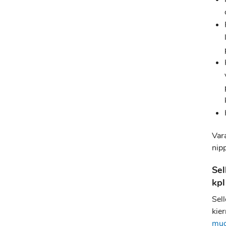
Var
nip
Sel
kpl
Sel
kier
muo