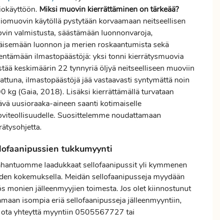
iokäyttöön.
Miksi muovin kierrättäminen on tärkeää?
iomuovin käytöllä pystytään korvaamaan neitseellisen
vin valmistusta, säästämään luonnonvaroja,
äisemään luonnon ja merien roskaantumista sekä
entämään ilmastopäästöjä: yksi tonni kierrätysmuovia
stää keskimäärin 22 tynnyriä öljyä neitseelliseen muoviin
rattuna, ilmastopäästöjä jää vastaavasti syntymättä noin
0 kg (Gaia, 2018). Lisäksi kierrättämällä turvataan
tävä uusioraaka-aineen saanti kotimaiselle
viteollisuudelle. Suosittelemme noudattamaan
rätysohjetta.
lofaanipussien tukkumyynti
hantuomme laadukkaat sellofaanipussit yli kymmenen
den kokemuksella. Meidän sellofaanipusseja myydään
s monien jälleenmyyjien toimesta. Jos olet kiinnostunut
amaan isompia eriä sellofaanipusseja jälleenmyyntiin,
n ota yhteyttä myyntiin 0505567727 tai