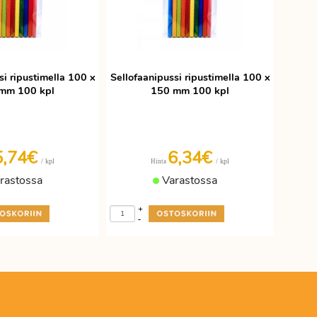
si ripustimella 100 x
Sellofaanipussi ripustimella 100 x
mm 100 kpl
150 mm 100 kpl
5,74€
6,34€
/ kpl
/ kpl
Hinta
rastossa
Varastossa
+
-