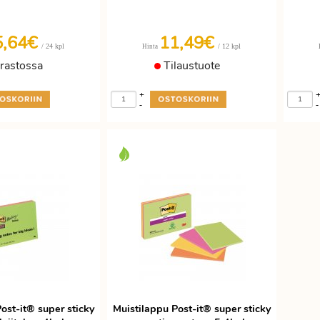
5,64€
11,49€
/ 24 kpl
/ 12 kpl
Hinta
rastossa
Tilaustuote
+
-
-
ost-it® super sticky
Muistilappu Post-it® super sticky