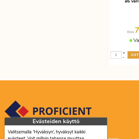
a6 väri
7
Hinta
Va
+
-
Evästeiden käyttö
Valitsemalla ’Hyväksyn’, hyväksyt kaikki
Proficient Co Oy FI07452333
evästeet. Voit milloin tahansa muuttaa