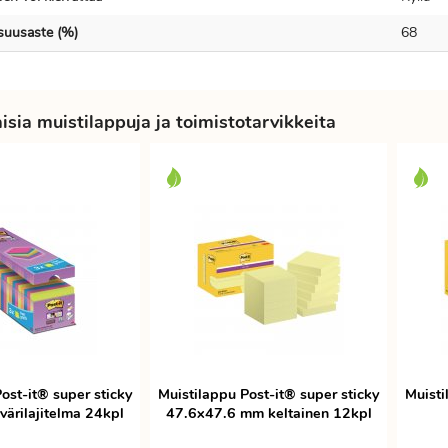
isuusaste (%)
68
sia muistilappuja ja toimistotarvikkeita
ost-it® super sticky
Muistilappu Post-it® super sticky
Muisti
ärilajitelma 24kpl
47.6x47.6 mm keltainen 12kpl