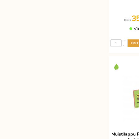
3
Hinta
Va
+
-
Muistilappu P