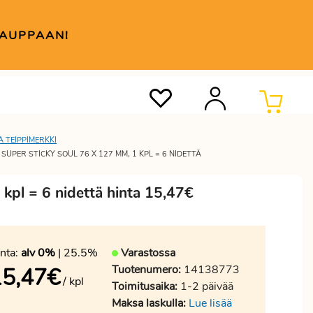
KAUPPAAN!
A TEIPPIMERKKI
SUPER STICKY SOUL 76 X 127 MM, 1 KPL = 6 NIDETTÄ
 kpl = 6 nidettä hinta 15,47€
nta:
alv 0%
| 25.5%
Varastossa
Tuotenumero:
14138773
15,47
€
/ kpl
Toimitusaika:
1-2 päivää
Maksa laskulla:
Lue lisää