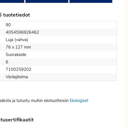
6 tuotetiedot
90
4054596926462
Luja (vahva)
76 x 127 mm
Suorakaide
6
7100259202
Värilajitelma
udesta ja tutustu muihin ekotuotteisiin
Ekologiset
usertifikaatit