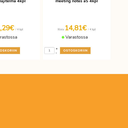
lajitelma 4kpl
meeting notes a5 4kpl
,29€
14,81€
/ 4 kpl
/ 4 kpl
Hinta
rastossa
Varastossa
+
-