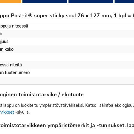
appu Post-it® super sticky soul 76 x 127 mm, 1 kpl = 
appuja niteessä
i
ujuus
un koko
ssa niteitä
jan tuotenumero
oginen toimistotarvike / ekotuote
ilappu on luokiteltu ympäristöystävälliseksi. Katso lisäinfoa ekologisu
rvikkeet
-sivulla.
oimistotarvikkeen ympäristömerkit ja -tunnukset, laat