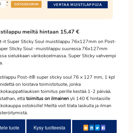
+
VERTAA MUISTILAPPUJA
-
stilappu meiltä hintaan 15,47 €
t-it Super Sticky Soul muistilappu 76x127mm on Post-
Super Sticky Soul -muistilappu suuressa 76x127mm
ssa sielukkaan värikokoelmassa. Super Sticky vahvempi
a.
stilappu Post-it® super sticky soul 76 x 127 mm, 1 kpl
nidettä on loistava toimistotuote, jonka
kkokauppatilauksen
toimitus
perille kestää 1-2 päivää.
stathan, että
toimitus
on ilmainen
yli 140 € hintaisille
kokauppa ostoksille! Meiltä voit tilata laskulla ja ilman
steröitymistä.
tele tuote
Kysy tuotteesta