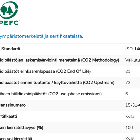
ympäristömerkeistä ja sertifikaateista
.
 Standardi
ISO 14
ksidipäästöjen laskemis/arviointi menetelmä (CO2 Methodology)
Vaikutu
sidipäästöt elinkaarenlopussa (CO2 End Of Life)
21
ksidipäästöt ennen tuotanto / käyttövaihetta (CO2 Upstream)
73
iheen hiilidioksidipäästöt (CO2 use-phase emissions)
6
senssinumero
15-31-
ifikaatti
Kyllä
en kierrätettävyys (%)
100
en voi kierrättää
Kyllä