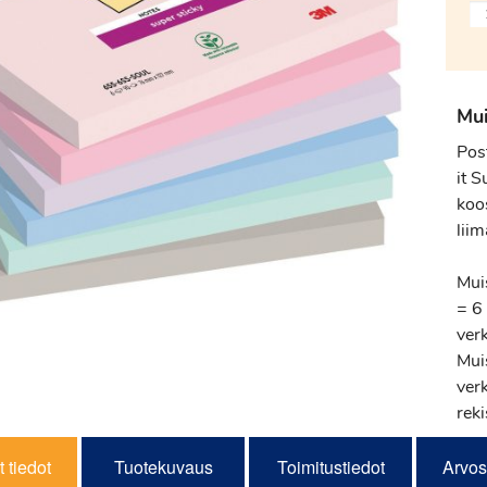
Mui
Pos
it 
koo
liim
Mui
= 6 
ver
Mui
verk
reki
 tiedot
Tuotekuvaus
Toimitustiedot
Arvos