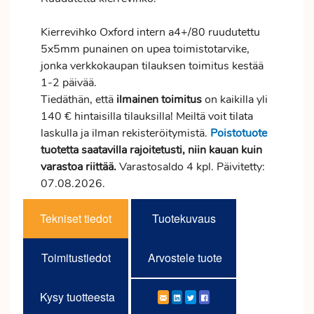
Kierrevihko Oxford intern a4+/80 ruudutettu
5x5mm punainen on upea toimistotarvike,
jonka verkkokaupan tilauksen
toimitus
kestää
1-2 päivää.
Tiedäthän, että
ilmainen
toimitus
on kaikilla yli
140 € hintaisilla tilauksilla! Meiltä voit tilata
laskulla ja ilman rekisteröitymistä.
Poistotuote
tuotetta saatavilla rajoitetusti, niin kauan kuin
varastoa riittää.
Varastosaldo 4 kpl. Päivitetty:
07.08.2026.
Tekniset tiedot
Tuotekuvaus
Toimitustiedot
Arvostele tuote
Kysy tuotteesta