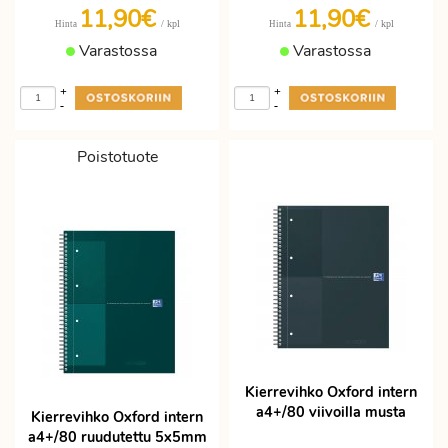
11,90€
11,90€
/ kpl
/ kpl
Hinta
Hinta
Varastossa
Varastossa
+
+
-
-
Poistotuote
Kierrevihko Oxford intern
a4+/80 viivoilla musta
Kierrevihko Oxford intern
a4+/80 ruudutettu 5x5mm