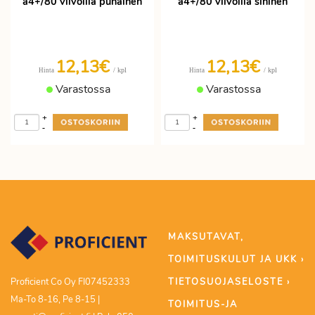
a4+/80 viivoilla punainen
a4+/80 viivoilla sininen
12,13€
12,13€
/ kpl
/ kpl
Hinta
Hinta
Varastossa
Varastossa
+
+
-
-
MAKSUTAVAT,
TOIMITUSKULUT JA UKK ›
TIETOSUOJASELOSTE ›
Proficient Co Oy FI07452333
Ma-To 8-16, Pe 8-15 |
TOIMITUS-JA