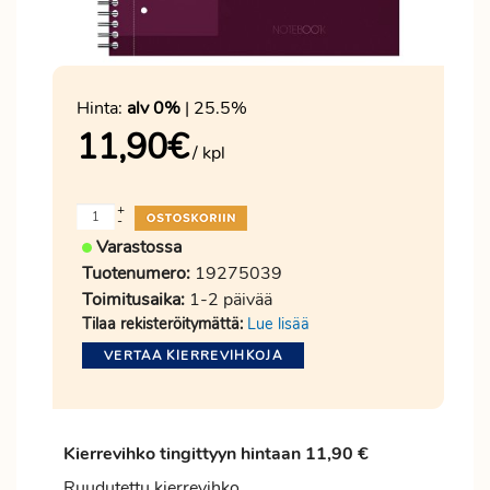
Hinta:
alv 0%
| 25.5%
11,90
€
/ kpl
+
-
Varastossa
Tuotenumero:
19275039
Toimitusaika:
1-2 päivää
Tilaa rekisteröitymättä:
Lue lisää
VERTAA KIERREVIHKOJA
Kierrevihko tingittyyn hintaan 11,90 €
Ruudutettu kierrevihko.