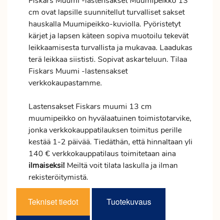
Fiskars Muumi -lastensakset Muumipeikko 13
cm ovat lapsille suunnitellut turvalliset sakset
hauskalla Muumipeikko-kuviolla. Pyöristetyt
kärjet ja lapsen käteen sopiva muotoilu tekevät
leikkaamisesta turvallista ja mukavaa. Laadukas
terä leikkaa siististi. Sopivat askarteluun. Tilaa
Fiskars Muumi -lastensakset
verkkokaupastamme.
Lastensakset Fiskars muumi 13 cm
muumipeikko on hyvälaatuinen toimistotarvike,
jonka verkkokauppatilauksen
toimitus
perille
kestää 1-2 päivää. Tiedäthän, että hinnaltaan yli
140 € verkkokauppatilaus toimitetaan aina
ilmaiseksi!
Meiltä voit tilata laskulla ja ilman
rekisteröitymistä.
Tekniset tiedot
Tuotekuvaus