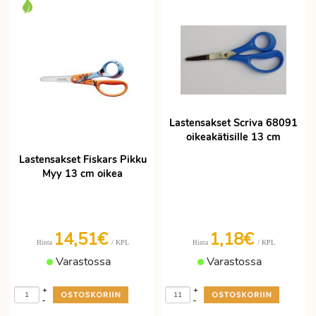
Lastensakset Scriva 68091
oikeakätisille 13 cm
Lastensakset Fiskars Pikku
Myy 13 cm oikea
14,51€
1,18€
/ KPL
/ KPL
Hinta
Hinta
Varastossa
Varastossa
+
+
-
-