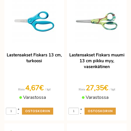
Lastensakset Fiskars 13 cm,
Lastensakset Fiskars muumi
turkoosi
13 cm pikku myy,
vasenkätinen
4,67€
27,35€
/ kpl
/ kpl
Hinta
Hinta
Varastossa
Varastossa
+
+
-
-