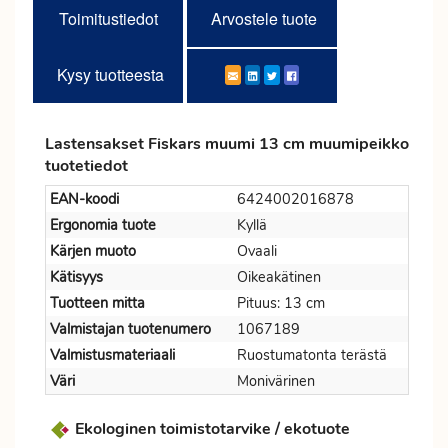
Toimitustiedot
Arvostele tuote
Kysy tuotteesta
Lastensakset Fiskars muumi 13 cm muumipeikko
tuotetiedot
EAN-koodi
6424002016878
Ergonomia tuote
Kyllä
Kärjen muoto
Ovaali
Kätisyys
Oikeakätinen
Tuotteen mitta
Pituus: 13 cm
Valmistajan tuotenumero
1067189
Valmistusmateriaali
Ruostumatonta terästä
Väri
Monivärinen
Ekologinen toimistotarvike / ekotuote