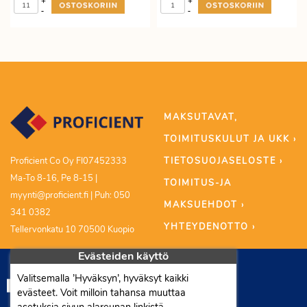
+
+
-
-
MAKSUTAVAT,
TOIMITUSKULUT JA UKK ›
TIETOSUOJASELOSTE ›
Proficient Co Oy FI07452333
Ma-To 8-16, Pe 8-15 |
TOIMITUS-JA
myynti@proficient.fi | Puh: 050
MAKSUEHDOT ›
341 0382
YHTEYDENOTTO ›
Tellervonkatu 10 70500 Kuopio
Evästeiden käyttö
Valitsemalla ’Hyväksyn’, hyväksyt kaikki
evästeet. Voit milloin tahansa muuttaa