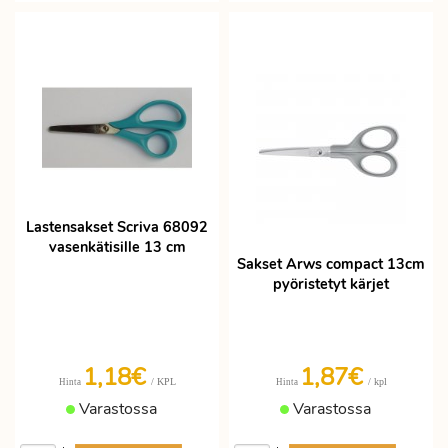
Lastensakset Scriva 68092
vasenkätisille 13 cm
Sakset Arws compact 13cm
pyöristetyt kärjet
1,18€
1,87€
/ KPL
/ kpl
Hinta
Hinta
Varastossa
Varastossa