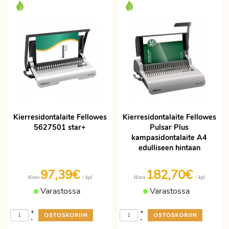
Kierresidontalaite Fellowes
Kierresidontalaite Fellowes
5627501 star+
Pulsar Plus
kampasidontalaite A4
edulliseen hintaan
97,39€
182,70€
/ kpl
/ kpl
Hinta
Hinta
Varastossa
Varastossa
+
+
-
-