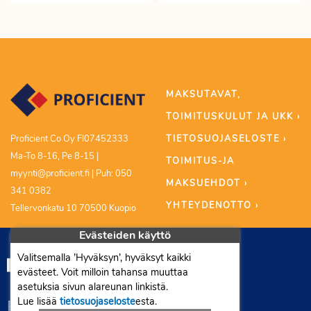
MAKSUTAVAT,
TOIMITUSKULUT JA UKK ›
TIETOSUOJASELOSTE ›
Proficient Co Oy FI07452333
Ma-To 8-16, Pe 8-15 |
TOIMITUS-JA
myynti@proficient.fi | Puh: 050
MAKSUEHDOT ›
341 0382
YHTEYDENOTTO ›
Tellervonkatu 10 70500 Kuopio
Evästeiden käyttö
Valitsemalla ’Hyväksyn’, hyväksyt kaikki
evästeet. Voit milloin tahansa muuttaa
asetuksia sivun alareunan linkistä.
Lue lisää
tietosuojaseloste
esta.