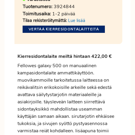
Tuotenumero:
3924844
Toimitusaika:
1-2 päivää
Tilaa rekisteröitymättä:
Lue lisää
VERTAA KIERRESIDONTALAITTEITA
Kierresidontalaite meiltä hintaan 422,00 €
Fellowes galaxy 500 on manuaalinen
kampasidontalaite ammattikäyttöön.
muovikammoille tarkoitetussa laitteessa on
reikävalitsin erikokoisille arkeille sekä edestä
avattava säilytystarjotin materiaaleille ja
asiakirjoille. täysleveän laitteen siirrettävä
sidontayksikkö mahdollistaa useamman
käyttäjän samaan aikaan. sirutarjotin ehkäisee
tukoksia, ja sivujen syöttö pystyasennossa
varmistaa reiät kohdalleen. lisäapuna toimii