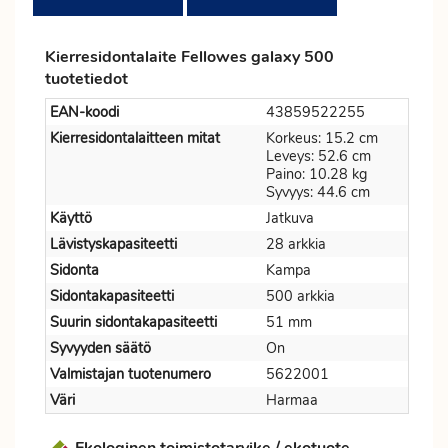
Kierresidontalaite Fellowes galaxy 500
tuotetiedot
EAN-koodi
43859522255
Kierresidontalaitteen mitat
Korkeus: 15.2 cm
Leveys: 52.6 cm
Paino: 10.28 kg
Syvyys: 44.6 cm
Käyttö
Jatkuva
Lävistyskapasiteetti
28 arkkia
Sidonta
Kampa
Sidontakapasiteetti
500 arkkia
Suurin sidontakapasiteetti
51 mm
Syvyyden säätö
On
Valmistajan tuotenumero
5622001
Väri
Harmaa
Ekologinen toimistotarvike / ekotuote