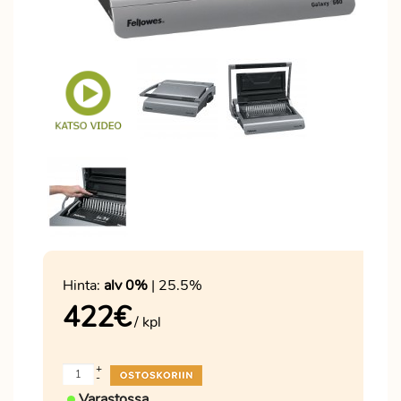
Hinta:
alv 0%
| 25.5%
422
€
/ kpl
+
-
Varastossa