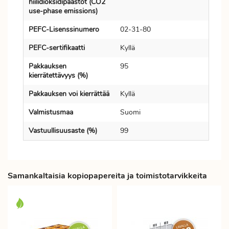
hiilidioksidipäästöt (CO2
use-phase emissions)
PEFC-Lisenssinumero
02-31-80
PEFC-sertifikaatti
Kyllä
Pakkauksen
95
kierrätettävyys (%)
Pakkauksen voi kierrättää
Kyllä
Valmistusmaa
Suomi
Vastuullisuusaste (%)
99
Samankaltaisia kopiopapereita ja toimistotarvikkeita