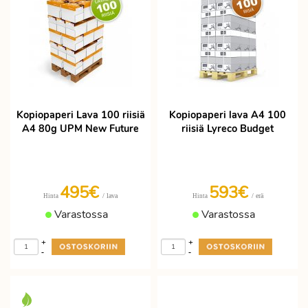
Kopiopaperi Lava 100 riisiä
Kopiopaperi lava A4 100
A4 80g UPM New Future
riisiä Lyreco Budget
495€
593€
/ lava
/ erä
Hinta
Hinta
Varastossa
Varastossa
+
+
-
-