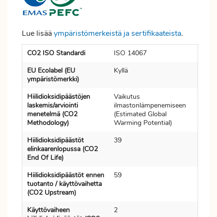
Lue lisää
ympäristömerkeistä ja sertifikaateista
.
CO2 ISO Standardi
ISO 14067
EU Ecolabel (EU
Kyllä
ympäristömerkki)
Hiilidioksidipäästöjen
Vaikutus
laskemis/arviointi
ilmastonlämpenemiseen
menetelmä (CO2
(Estimated Global
Methodology)
Warming Potential)
Hiilidioksidipäästöt
39
elinkaarenlopussa (CO2
End Of Life)
Hiilidioksidipäästöt ennen
59
tuotanto / käyttövaihetta
(CO2 Upstream)
Käyttövaiheen
2