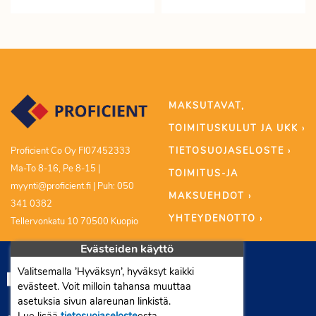
MAKSUTAVAT,
TOIMITUSKULUT JA UKK ›
TIETOSUOJASELOSTE ›
Proficient Co Oy FI07452333
Ma-To 8-16, Pe 8-15 |
TOIMITUS-JA
myynti@proficient.fi | Puh: 050
MAKSUEHDOT ›
341 0382
YHTEYDENOTTO ›
Tellervonkatu 10 70500 Kuopio
Evästeiden käyttö
Valitsemalla ’Hyväksyn’, hyväksyt kaikki
evästeet. Voit milloin tahansa muuttaa
asetuksia sivun alareunan linkistä.