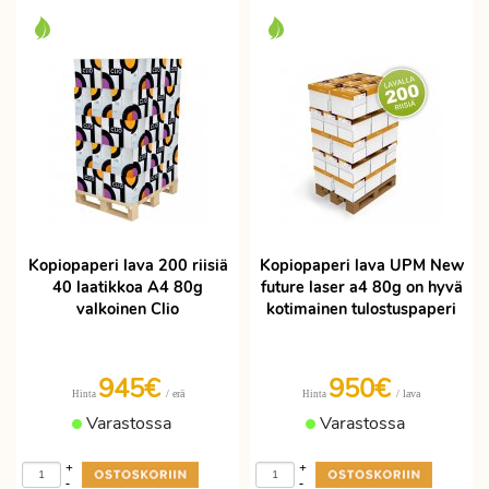
Kopiopaperi lava 200 riisiä
Kopiopaperi lava UPM New
40 laatikkoa A4 80g
future laser a4 80g on hyvä
valkoinen Clio
kotimainen tulostuspaperi
945€
950€
/ erä
/ lava
Hinta
Hinta
Varastossa
Varastossa
+
+
-
-