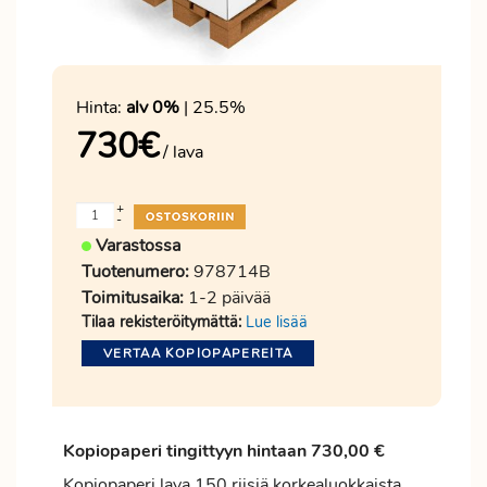
Hinta:
alv 0%
| 25.5%
730
€
/ lava
+
-
Varastossa
Tuotenumero:
978714B
Toimitusaika:
1-2 päivää
Tilaa rekisteröitymättä:
Lue lisää
VERTAA KOPIOPAPEREITA
Kopiopaperi tingittyyn hintaan 730,00 €
Kopiopaperi lava 150 riisiä korkealuokkaista