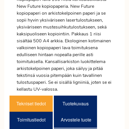
New Future kopiopaperia. New Future
kopiopaperi on arkistokelpoinen paperi ja se
sopii hyvin yksiväriseen lasertulostukseen,
yksiväriseen mustesuihkutulostukseen, sekä
kaksipuoliseen kopiointiin. Pakkaus 1 riisi
sisältää 500 A4 arkkia. Ekologinen kotimainen
valkoinen kopiopaperi lava toimituksena
edulliseen hintaan nopealla perille asti
toimituksella. Kansallisarkiston luokittelema
arkistokelpoinen paperi, joka säilyy ja pitää
tekstinsä vuosia pitempään kuin tavallinen
tulostuspaperi. Se ei sisällä ligniiniä, joten se ei
kellastu UV-valossa.
Tekniset tiedot
Tuotekuvaus
Toimitustiedot
Arvostele tuote