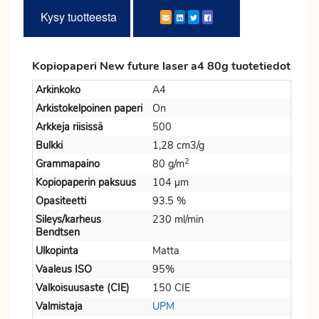
Kysy tuotteesta
Kopiopaperi New future laser a4 80g tuotetiedot
Arkinkoko
A4
Arkistokelpoinen paperi
On
Arkkeja riisissä
500
Bulkki
1,28 cm3/g
2
Grammapaino
80 g/m
Kopiopaperin paksuus
104 µm
Opasiteetti
93.5 %
Sileys/karheus
230 ml/min
Bendtsen
Ulkopinta
Matta
Vaaleus ISO
95%
Valkoisuusaste (CIE)
150 CIE
Valmistaja
UPM