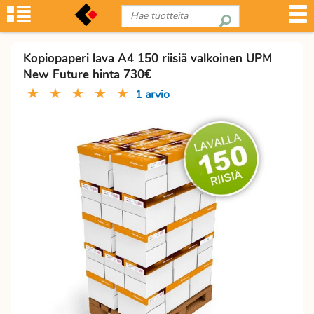
Kopiopaperi lava A4 150 riisiä valkoinen UPM
New Future hinta 730€
★
★
★
★
★
1 arvio