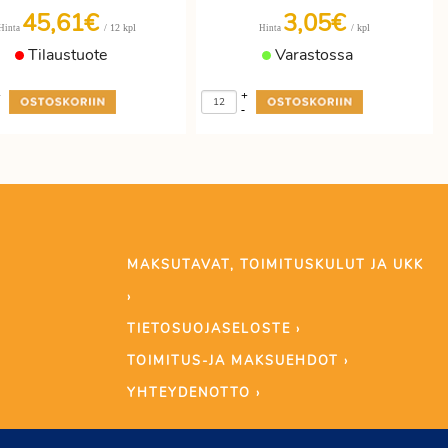
45,61€
3,05€
/ 12 kpl
/ kpl
Hinta
Hinta
Tilaustuote
Varastossa
+
+
-
MAKSUTAVAT, TOIMITUSKULUT JA UKK
›
TIETOSUOJASELOSTE ›
TOIMITUS-JA MAKSUEHDOT ›
YHTEYDENOTTO ›