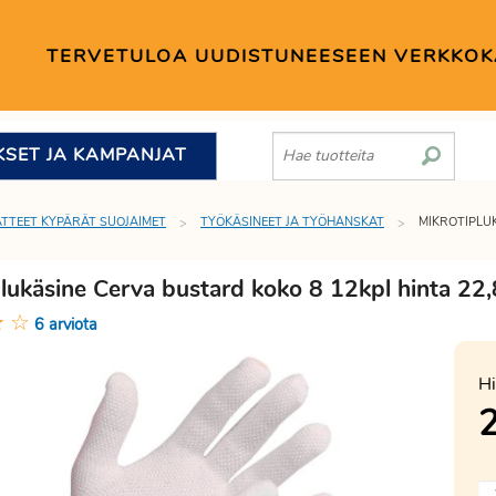
TERVETULOA UUDISTUNEESEEN VERKKO
KSET JA KAMPANJAT
TTEET KYPÄRÄT SUOJAIMET
TYÖKÄSINEET JA TYÖHANSKAT
MIKROTIPLU
plukäsine Cerva bustard koko 8 12kpl hinta 22
★
☆
6 arviota
Hi