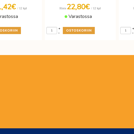
1,42€
22,80€
/ 12 kpl
/ 12 kpl
Hinta
rastossa
Varastossa
+
-
-