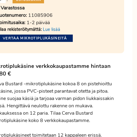
-
Varastossa
uotenumero:
11085906
oimitusaika:
1-2 päivää
ilaa rekisteröitymättä:
Lue lisää
VERTAA MIKROTIPLUKÄSINEITÄ
rotiplukäsine verkkokaupastamme hintaan
80 €
va Bustard -mikrotiplukäsine kokoa 8 on pistehioittu
äsine, jossa PVC-pisteet parantavat otetta ja pitoa.
ine suojaa käsiä ja tarjoaa varman pidon liukkaissakin
ssä. Hengittävä neulottu rakenne on mukava.
kauksessa on 12 paria. Tilaa Cerva Bustard
rotiplukäsine koko 8 verkkokaupastamme.
rotiplukäsineet toimitetaan 12 kappaleen erissä.