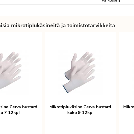
Valkoinen
sia mikrotiplukäsineitä ja toimistotarvikkeita
äsine Cerva bustard
Mikrotiplukäsine Cerva bustard
Mikro
o 7 12kpl
koko 9 12kpl