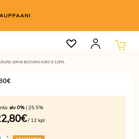
KAUPPAAN!
KÄSINE CERVA BUSTARD KOKO 8 12KPL
,80€
nta:
alv 0%
| 25.5%
22,80
€
/ 12 kpl
+