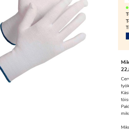
T
T
T
Mik
22,
Cer
työk
Käs
töi
Pak
mik
Mik