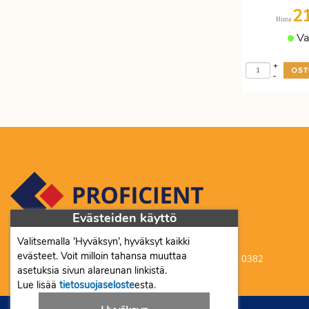
2
Etätyöhön
Värinauhat
Hinta
Va
Työkalut
+
-
Evästeiden käyttö
Valitsemalla ’Hyväksyn’, hyväksyt kaikki
Proficient Co Oy FI07452333
evästeet. Voit milloin tahansa muuttaa
Ma-To 8-16, Pe 8-15 | myynti@proficient.fi | Puh: 050 341 0382
asetuksia sivun alareunan linkistä.
Tellervonkatu 10 70500 Kuopio
Lue lisää
tietosuojaseloste
esta.