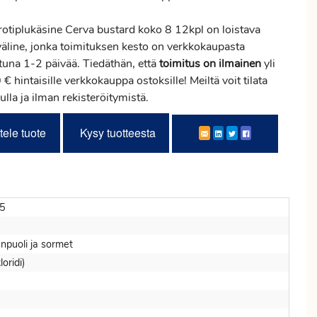
rotiplukäsine Cerva bustard koko 8 12kpl on loistava
väline, jonka toimituksen kesto on verkkokaupasta
ttuna 1-2 päivää. Tiedäthän, että
toimitus
on ilmainen
yli
€ hintaisille verkkokauppa ostoksille! Meiltä voit tilata
ulla ja ilman rekisteröitymistä.
tele tuote
Kysy tuotteesta
5
puoli ja sormet
oridi)