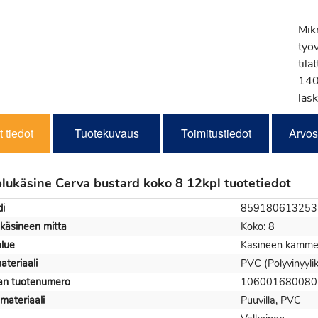
Mik
työ
tila
140 
lask
 tiedot
Tuotekuvaus
Toimitustiedot
Arvos
plukäsine Cerva bustard koko 8 12kpl tuotetiedot
i
859180613253
ukäsineen mitta
Koko: 8
alue
Käsineen kämmen
ateriaali
PVC (Polyvinyylikl
jan tuotenumero
106001680080
materiaali
Puuvilla, PVC