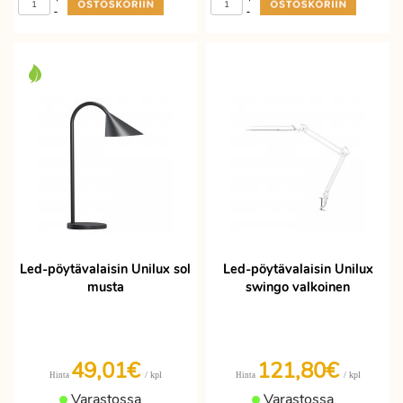
-
-
Led-pöytävalaisin Unilux sol
Led-pöytävalaisin Unilux
musta
swingo valkoinen
49,01€
121,80€
/ kpl
/ kpl
Hinta
Hinta
Varastossa
Varastossa