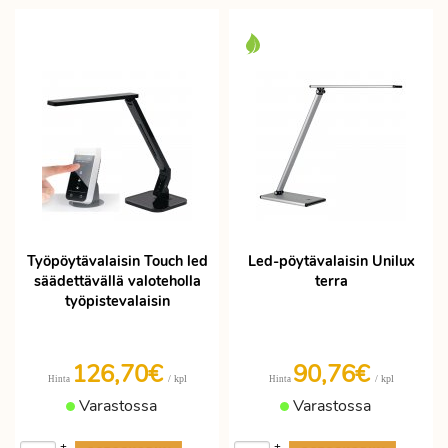
Työpöytävalaisin Touch led
Led-pöytävalaisin Unilux
säädettävällä valoteholla
terra
työpistevalaisin
126,70€
90,76€
/ kpl
/ kpl
Hinta
Hinta
Varastossa
Varastossa
+
+