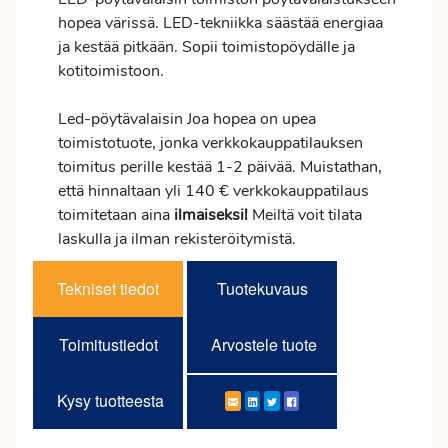
hopea värissä. LED-tekniikka säästää energiaa
ja kestää pitkään. Sopii toimistopöydälle ja
kotitoimistoon.
Led-pöytävalaisin Joa hopea on upea
toimistotuote, jonka verkkokauppatilauksen
toimitus
perille kestää 1-2 päivää. Muistathan,
että hinnaltaan yli 140 € verkkokauppatilaus
toimitetaan aina
ilmaiseksi!
Meiltä voit tilata
laskulla ja ilman rekisteröitymistä.
Tekniset tiedot
Tuotekuvaus
Toimitustiedot
Arvostele tuote
Kysy tuotteesta