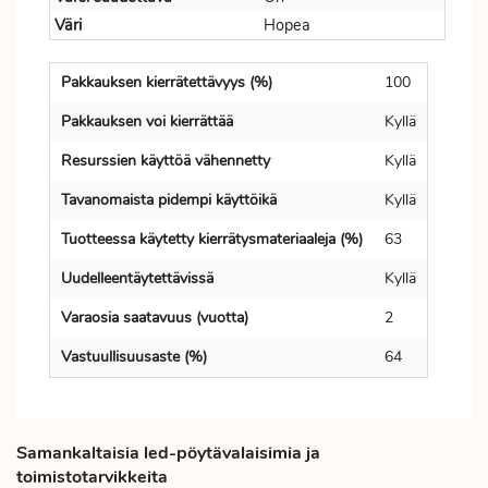
Väri
Hopea
Pakkauksen kierrätettävyys (%)
100
Pakkauksen voi kierrättää
Kyllä
Resurssien käyttöä vähennetty
Kyllä
Tavanomaista pidempi käyttöikä
Kyllä
Tuotteessa käytetty kierrätysmateriaaleja (%)
63
Uudelleentäytettävissä
Kyllä
Varaosia saatavuus (vuotta)
2
Vastuullisuusaste (%)
64
Samankaltaisia led-pöytävalaisimia ja
toimistotarvikkeita