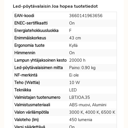
Led-pöytävalaisin Joa hopea tuotetiedot
EAN-koodi
3660141963656
ENEC-sertifikaatti
On
Energiatehokkuusluokka
F
Enimmäiskorkeus
43 cm
Ergonomia tuote
Kyllä
Himmennin
On
Lampun yhtäjaksoinen kesto
20000 h
Led-pöytävalaisimen mitta
Paino: 0.90 kg
NF-merkintä
Ei ole
Teho (Wattia)
10 W
Tekniikka
LED
Valmistajan tuotenumero
LBTJOA.35
Valmistusmateriaali
ABS-muovi, Alumiini
Valon värilämpötila
3000 K, 4000 K, 6500 K
Valoteho (lm)
450 lumenia
Varsi säädettävä
On