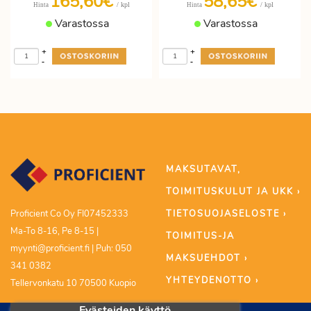
165,60€
58,65€
/ kpl
/ kpl
Hinta
Hinta
Varastossa
Varastossa
+
+
-
-
MAKSUTAVAT,
TOIMITUSKULUT JA UKK ›
TIETOSUOJASELOSTE ›
Proficient Co Oy FI07452333
Ma-To 8-16, Pe 8-15 |
TOIMITUS-JA
myynti@proficient.fi | Puh: 050
MAKSUEHDOT ›
341 0382
YHTEYDENOTTO ›
Tellervonkatu 10 70500 Kuopio
Evästeiden käyttö