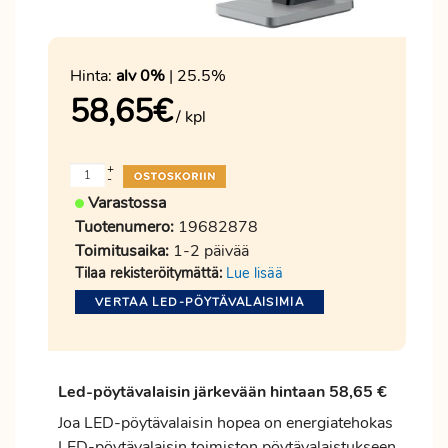
Hinta:
alv 0%
| 25.5%
58,65
€
/ kpl
+
-
Varastossa
Tuotenumero:
19682878
Toimitusaika:
1-2 päivää
Tilaa rekisteröitymättä:
Lue lisää
VERTAA LED-PÖYTÄVALAISIMIA
Led-pöytävalaisin järkevään hintaan 58,65 €
Joa LED-pöytävalaisin hopea on energiatehokas
LED-pöytävalaisin toimiston pöytävalaistukseen