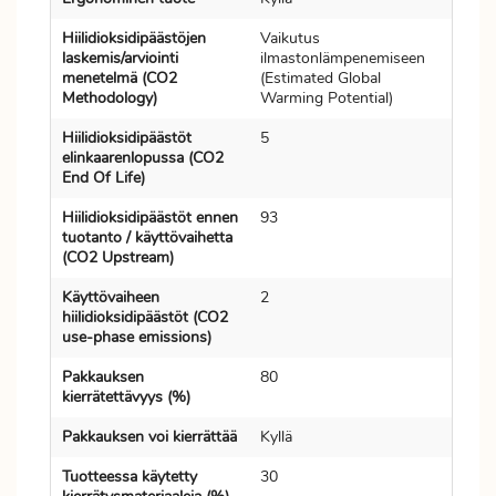
Hiilidioksidipäästöjen
Vaikutus
laskemis/arviointi
ilmastonlämpenemiseen
menetelmä (CO2
(Estimated Global
Methodology)
Warming Potential)
Hiilidioksidipäästöt
5
elinkaarenlopussa (CO2
End Of Life)
Hiilidioksidipäästöt ennen
93
tuotanto / käyttövaihetta
(CO2 Upstream)
Käyttövaiheen
2
hiilidioksidipäästöt (CO2
use-phase emissions)
Pakkauksen
80
kierrätettävyys (%)
Pakkauksen voi kierrättää
Kyllä
Tuotteessa käytetty
30