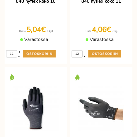
840 hyflex koko 10
840 hyflex koko 11
5,04€
4,06€
/ kpl
/ kpl
Hinta
Hinta
Varastossa
Varastossa
+
+
-
-