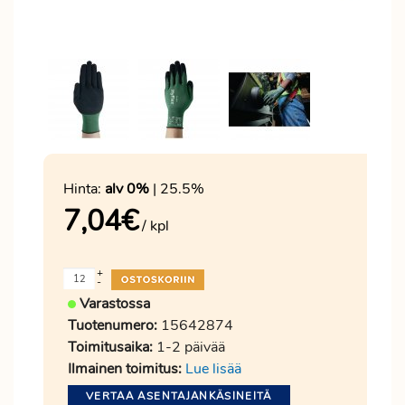
Hinta:
alv 0%
| 25.5%
7,04
€
/ kpl
+
-
Varastossa
Tuotenumero:
15642874
Toimitusaika:
1-2 päivää
Ilmainen toimitus:
Lue lisää
VERTAA ASENTAJANKÄSINEITÄ