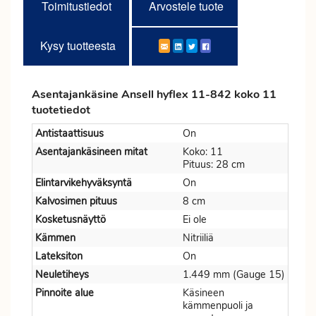
Toimitustiedot
Arvostele tuote
Kysy tuotteesta
Asentajankäsine Ansell hyflex 11-842 koko 11
tuotetiedot
Antistaattisuus
On
Asentajankäsineen mitat
Koko: 11
Pituus: 28 cm
Elintarvikehyväksyntä
On
Kalvosimen pituus
8 cm
Kosketusnäyttö
Ei ole
Kämmen
Nitriiliä
Lateksiton
On
Neuletiheys
1.449 mm (Gauge 15)
Pinnoite alue
Käsineen
kämmenpuoli ja