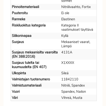
sormet
Pinnoitemateriaali
Nitriilivaahto, Fortix
Puuteroitu
Ei ole
Ranneke
Elastinen
Riskiluokitus kategoria
Kategoria II
vaatimukset täyttävä
Silikonivapaa
Kyllä
Suojaus
Mekaaniset vaarat,
Lämpö
Suojaus mekaanisilta vaaroilta
4131A
(EN 388:2016)
Suojaus tulelta tai
X1XXXX
kuumuudelta (EN 407)
Ulkopinta
Sileä
Valmistajan tuotenumero
11842110
Valmistusmateriaali
Nitriili, Spandex
Vuori
Spandex, Nailon
Väri
Vihreä, Musta