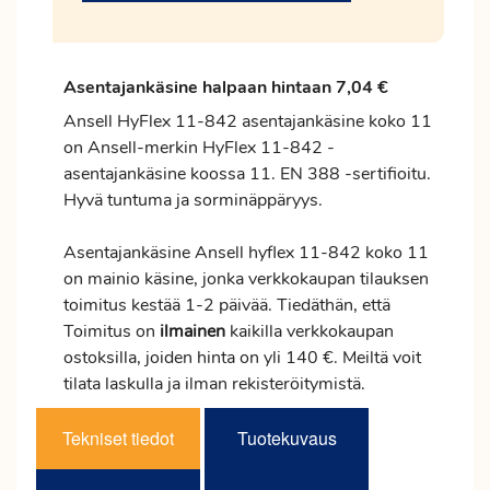
Asentajankäsine halpaan hintaan 7,04 €
Ansell HyFlex 11-842 asentajankäsine koko 11
on Ansell-merkin HyFlex 11-842 -
asentajankäsine koossa 11. EN 388 -sertifioitu.
Hyvä tuntuma ja sorminäppäryys.
Asentajankäsine Ansell hyflex 11-842 koko 11
on mainio käsine, jonka verkkokaupan tilauksen
toimitus
kestää 1-2 päivää. Tiedäthän, että
Toimitus on
ilmainen
kaikilla verkkokaupan
ostoksilla, joiden hinta on yli 140 €. Meiltä voit
tilata laskulla ja ilman rekisteröitymistä.
Tekniset tiedot
Tuotekuvaus