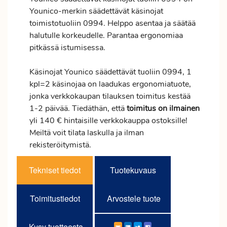
Younico-merkin säädettävät käsinojat
toimistotuoliin 0994. Helppo asentaa ja säätää
halutulle korkeudelle. Parantaa ergonomiaa
pitkässä istumisessa.
Käsinojat Younico säädettävät tuoliin 0994, 1
kpl=2 käsinojaa on laadukas ergonomiatuote,
jonka verkkokaupan tilauksen
toimitus
kestää
1-2 päivää. Tiedäthän, että
toimitus
on ilmainen
yli 140 € hintaisille verkkokauppa ostoksille!
Meiltä voit tilata laskulla ja ilman
rekisteröitymistä.
Tekniset tiedot
Tuotekuvaus
Toimitustiedot
Arvostele tuote
Kysy tuotteesta