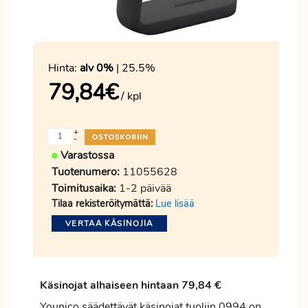
Hinta:
alv 0%
| 25.5%
79,84
€
/ kpl
+
-
Varastossa
Tuotenumero:
11055628
Toimitusaika:
1-2 päivää
Tilaa rekisteröitymättä:
Lue lisää
VERTAA KÄSINOJIA
Käsinojat alhaiseen hintaan 79,84 €
Younico säädettävät käsinojat tuoliin 0994 on