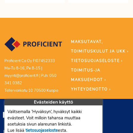
MAKSUTAVAT,
TOIMITUSKULUT JA UKK ›
TIETOSUOJASELOSTE ›
Proficient Co Oy FI07452333
Ma-To 8-16, Pe 8-15 |
TOIMITUS-JA
myynti@proficient.fi | Puh: 050
MAKSUEHDOT ›
341 0382
YHTEYDENOTTO ›
Tellervonkatu 10 70500 Kuopio
Evästeiden käyttö
Valitsemalla ’Hyväksyn’, hyväksyt kaikki
evästeet. Voit milloin tahansa muuttaa
asetuksia sivun alareunan linkistä.
Lue lisää
tietosuojaseloste
esta.