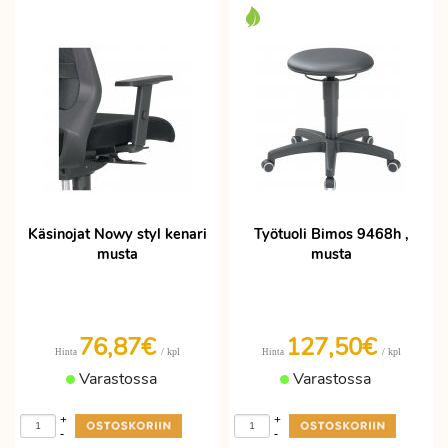
Käsinojat Nowy styl kenari
Työtuoli Bimos 9468h ,
musta
musta
76,87€
127,50€
/ kpl
/ kpl
Hinta
Hinta
Varastossa
Varastossa
+
+
-
-