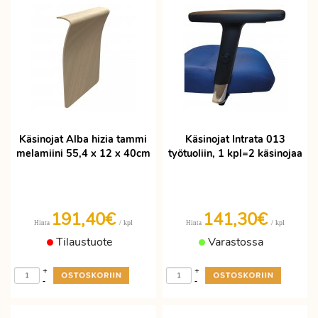
Käsinojat Alba hizia tammi
Käsinojat Intrata 013
melamiini 55,4 x 12 x 40cm
työtuoliin, 1 kpl=2 käsinojaa
191,40€
141,30€
/ kpl
/ kpl
Hinta
Hinta
Tilaustuote
Varastossa
+
+
-
-