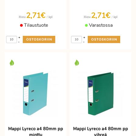
2,71€
2,71€
/ kpl
/ kpl
Hinta
Hinta
Tilaustuote
Varastossa
+
+
-
-
Mappi Lyreco a4 80mm pp
Mappi Lyreco a4 80mm pp
minttu
vihreä