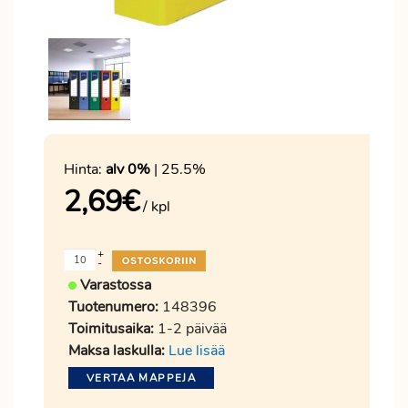
Hinta:
alv 0%
| 25.5%
2,69
€
/ kpl
+
-
Varastossa
Tuotenumero:
148396
Toimitusaika:
1-2 päivää
Maksa laskulla:
Lue lisää
VERTAA MAPPEJA