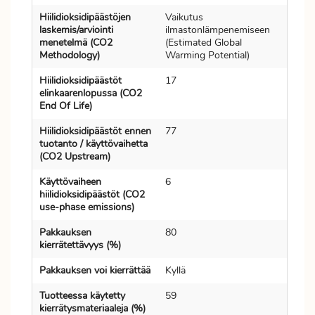
Hiilidioksidipäästöjen
Vaikutus
laskemis/arviointi
ilmastonlämpenemiseen
menetelmä (CO2
(Estimated Global
Methodology)
Warming Potential)
Hiilidioksidipäästöt
17
elinkaarenlopussa (CO2
End Of Life)
Hiilidioksidipäästöt ennen
77
tuotanto / käyttövaihetta
(CO2 Upstream)
Käyttövaiheen
6
hiilidioksidipäästöt (CO2
use-phase emissions)
Pakkauksen
80
kierrätettävyys (%)
Pakkauksen voi kierrättää
Kyllä
Tuotteessa käytetty
59
kierrätysmateriaaleja (%)