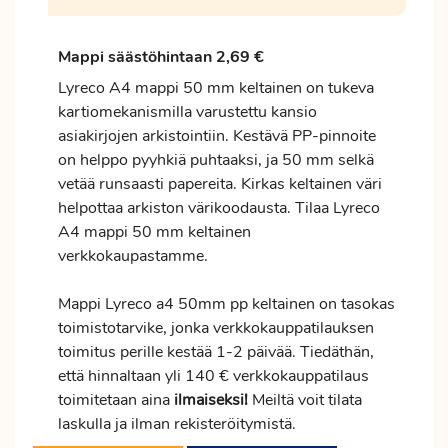
Mappi säästöhintaan 2,69 €
Lyreco A4 mappi 50 mm keltainen on tukeva
kartiomekanismilla varustettu kansio
asiakirjojen arkistointiin. Kestävä PP-pinnoite
on helppo pyyhkiä puhtaaksi, ja 50 mm selkä
vetää runsaasti papereita. Kirkas keltainen väri
helpottaa arkiston värikoodausta. Tilaa Lyreco
A4 mappi 50 mm keltainen
verkkokaupastamme.
Mappi Lyreco a4 50mm pp keltainen on tasokas
toimistotarvike, jonka verkkokauppatilauksen
toimitus
perille kestää 1-2 päivää. Tiedäthän,
että hinnaltaan yli 140 € verkkokauppatilaus
toimitetaan aina
ilmaiseksi!
Meiltä voit tilata
laskulla ja ilman rekisteröitymistä.