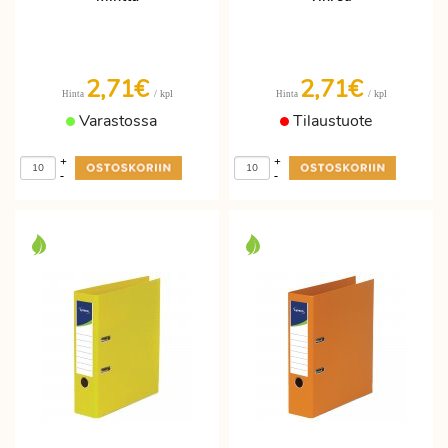
2,71€
2,71€
/ kpl
/ kpl
Hinta
Hinta
Varastossa
Tilaustuote
+
+
-
-