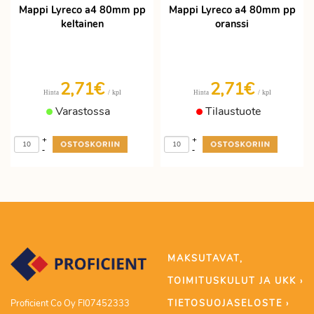
Mappi Lyreco a4 80mm pp
Mappi Lyreco a4 80mm pp
keltainen
oranssi
2,71€
2,71€
/ kpl
/ kpl
Hinta
Hinta
Varastossa
Tilaustuote
+
+
-
-
MAKSUTAVAT,
TOIMITUSKULUT JA UKK ›
TIETOSUOJASELOSTE ›
Proficient Co Oy FI07452333