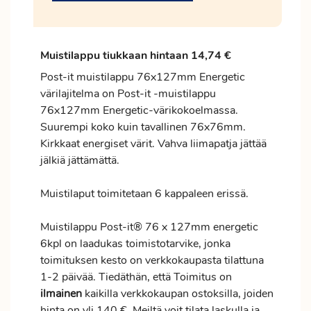
Muistilappu tiukkaan hintaan 14,74 €
Post-it muistilappu 76x127mm Energetic
värilajitelma on Post-it -muistilappu
76x127mm Energetic-värikokoelmassa.
Suurempi koko kuin tavallinen 76x76mm.
Kirkkaat energiset värit. Vahva liimapatja jättää
jälkiä jättämättä.
Muistilaput toimitetaan 6 kappaleen erissä.
Muistilappu Post-it® 76 x 127mm energetic
6kpl on laadukas toimistotarvike, jonka
toimituksen kesto on verkkokaupasta tilattuna
1-2 päivää. Tiedäthän, että Toimitus on
ilmainen
kaikilla verkkokaupan ostoksilla, joiden
hinta on yli 140 €. Meiltä voit tilata laskulla ja