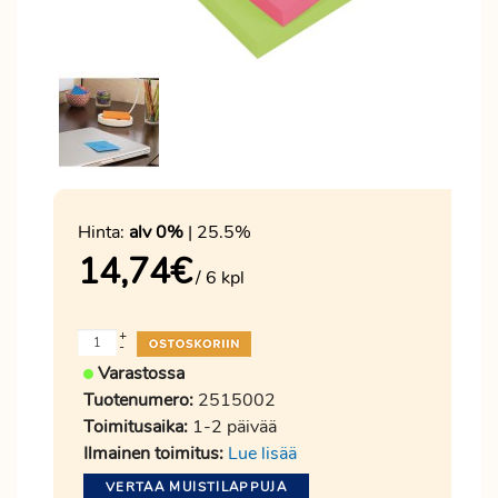
Hinta:
alv 0%
| 25.5%
14,74
€
/ 6 kpl
+
-
Varastossa
Tuotenumero:
2515002
Toimitusaika:
1-2 päivää
Ilmainen toimitus:
Lue lisää
VERTAA MUISTILAPPUJA