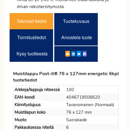
ilman rekisteröitymistä.
Tekniset tiedot
Tuotekuvaus
Toimitustiedot
Arvostele tuote
Kysy tuotteesta
Muistilappu Post-it® 76 x 127mm energetic 6kpl
tuotetiedot
Arkkeja/lappuja niteessä
100
EAN-koodi
4046719506620
Kiinnityslujuus
Tavanomainen (Normaali)
Muistilapun koko
76 x 127 mm
Muoto
Suorakaide
Pakkauksessa niteitä
6