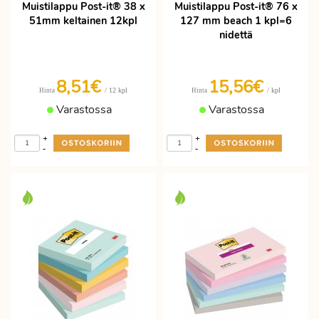
Muistilappu Post-it® 38 x
Muistilappu Post-it® 76 x
51mm keltainen 12kpl
127 mm beach 1 kpl=6
nidettä
8,51€
15,56€
/ 12 kpl
/ kpl
Hinta
Hinta
Varastossa
Varastossa
+
+
-
-