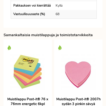
Pakkauksen voi kierrättää
Kyllä
Vastuullisuusaste (%)
68
Samankaltaisia muistilappuja ja toimistotarvikkeita
Muistilappu Post-it® 76 x
Muistilappu Post-it® 2007h
76mm energetic 6kpl
sydän 3 pinkin sävyä