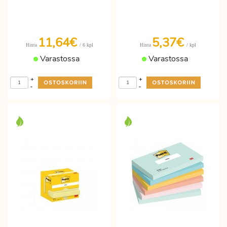
11,64€
5,37€
/ 6 kpl
/ kpl
Hinta
Hinta
Varastossa
Varastossa
+
+
-
-