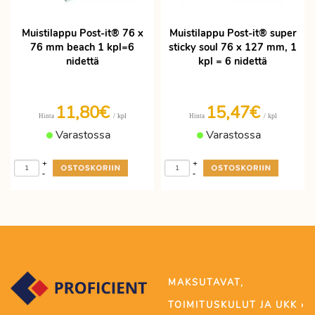
Muistilappu Post-it® 76 x
Muistilappu Post-it® super
76 mm beach 1 kpl=6
sticky soul 76 x 127 mm, 1
nidettä
kpl = 6 nidettä
11,80€
15,47€
/ kpl
/ kpl
Hinta
Hinta
Varastossa
Varastossa
+
+
-
-
MAKSUTAVAT,
TOIMITUSKULUT JA UKK ›