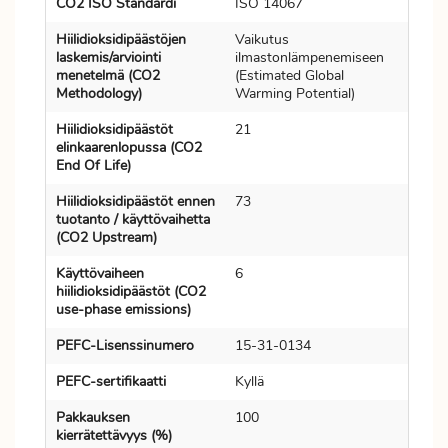
CO2 ISO Standardi
ISO 14067
Hiilidioksidipäästöjen
Vaikutus
laskemis/arviointi
ilmastonlämpenemiseen
menetelmä (CO2
(Estimated Global
Methodology)
Warming Potential)
Hiilidioksidipäästöt
21
elinkaarenlopussa (CO2
End Of Life)
Hiilidioksidipäästöt ennen
73
tuotanto / käyttövaihetta
(CO2 Upstream)
Käyttövaiheen
6
hiilidioksidipäästöt (CO2
use-phase emissions)
PEFC-Lisenssinumero
15-31-0134
PEFC-sertifikaatti
Kyllä
Pakkauksen
100
kierrätettävyys (%)