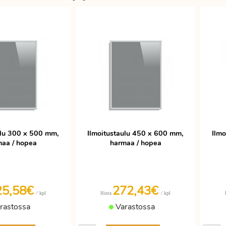
ulu 300 x 500 mm,
Ilmoitustaulu 450 x 600 mm,
Ilm
aa / hopea
harmaa / hopea
25,58€
272,43€
/ kpl
/ kpl
Hinta
rastossa
Varastossa