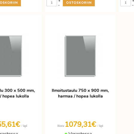
+
-
-
ulu 300 x 500 mm,
Ilmoitustaulu 750 x 900 mm,
/ hopea lukolla
harmaa / hopea lukolla
55,61€
1079,31€
/ kpl
/ kpl
Hinta