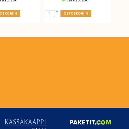
rastossa
Varastossa
+
-