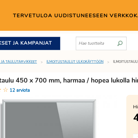
TERVETULOA UUDISTUNEESEEN VERKKO
KSET JA KAMPANJAT
 JA TAULUTARVIKKEET
ILMOITUSTAULUT ULKOKÄYTTÖÖN
ILMOITUSTAUL
staulu 450 x 700 mm, harmaa / hopea lukolla h
★
☆
12 arviota
Hi