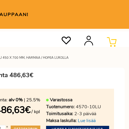
KAUPPAAN!
U 450 X 700 MM, HARMAA / HOPEA LUKOLLA
inta 486,63€
nta:
alv 0%
| 25.5%
Varastossa
Tuotenumero:
4570-10LU
486,63
€
/ kpl
Toimitusaika:
2-3 päivää
Maksa laskulla:
Lue lisää
+