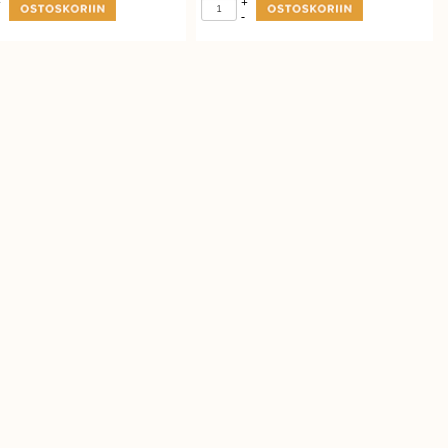
+
+
-