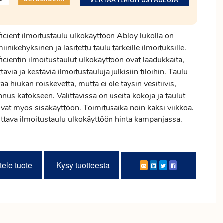
VERTAA ILMOITUSTAULUJA
-
icient ilmoitustaulu ulkokäyttöön Abloy lukolla on
iinikehyksinen ja lasitettu taulu tärkeille ilmoituksille.
icientin ilmoitustaulut ulkokäyttöön ovat laadukkaita,
täviä ja kestäviä ilmoitustauluja julkisiin tiloihin. Taulu
ää hiukan roiskevettä, mutta ei ole täysin vesitiivis,
nus katokseen. Valittavissa on useita kokoja ja taulut
ivat myös sisäkäyttöön. Toimitusaika noin kaksi viikkoa.
ittava ilmoitustaulu ulkokäyttöön hinta kampanjassa.
tele tuote
Kysy tuotteesta