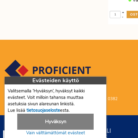
Va
Etätyöhön
Värinauhat
+
Työkalut
-
Evästeiden käyttö
Valitsemalla ’Hyväksyn’, hyväksyt kaikki
Proficient Co Oy FI07452333
evästeet. Voit milloin tahansa muuttaa
Ma-To 8-16, Pe 8-15 | myynti@proficient.fi | Puh: 050 341 0382
asetuksia sivun alareunan linkistä.
Tellervonkatu 10 70500 Kuopio
Lue lisää
tietosuojaseloste
esta.
Hyväksyn
Vain välttämättömät evästeet