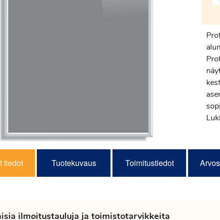
Prof
alum
Prof
näyt
kest
asen
sop
Luk
 tiedot
Tuotekuvaus
Toimitustiedot
Arvos
sia ilmoitustauluja ja toimistotarvikkeita