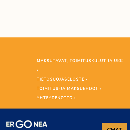
MAKSUTAVAT, TOIMITUSKULUT JA UKK
›
TIETOSUOJASELOSTE ›
TOIMITUS-JA MAKSUEHDOT ›
YHTEYDENOTTO ›