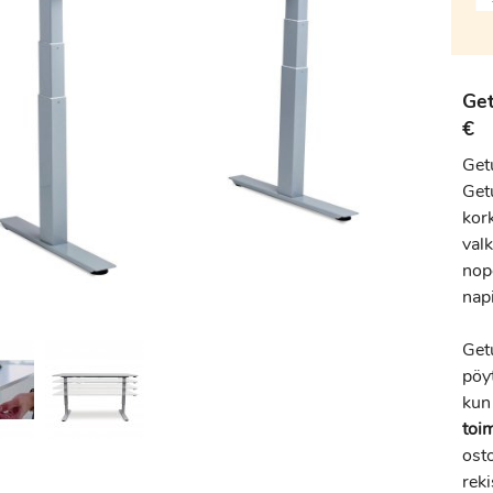
Get
€
Get
Get
kor
val
nop
napi
Get
pöy
kun 
toi
osto
reki