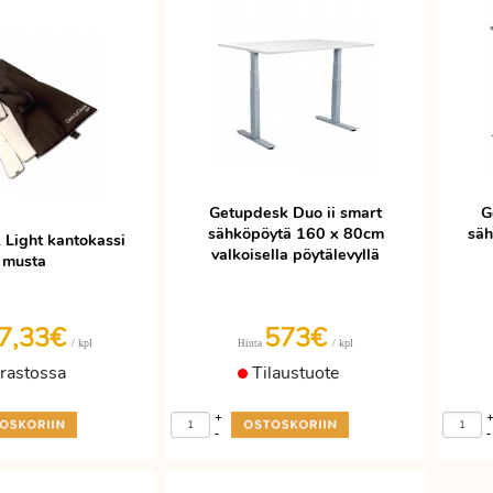
Getupdesk Duo ii smart
G
sähköpöytä 160 x 80cm
säh
 Light kantokassi
valkoisella pöytälevyllä
musta
7,33€
573€
/ kpl
/ kpl
Hinta
rastossa
Tilaustuote
+
-
-