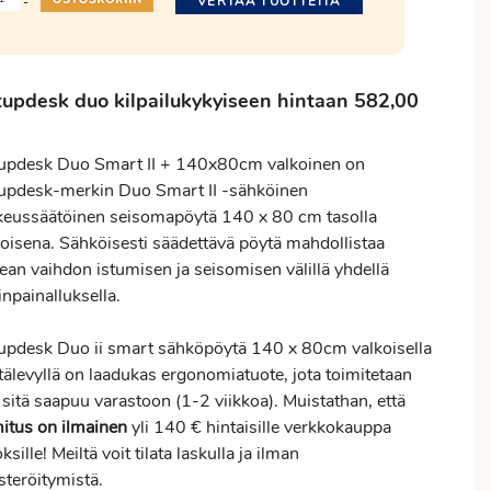
VERTAA TUOTTEITA
-
updesk duo kilpailukykyiseen hintaan 582,00
updesk Duo Smart II + 140x80cm valkoinen on
updesk-merkin Duo Smart II -sähköinen
keussäätöinen seisomapöytä 140 x 80 cm tasolla
koisena. Sähköisesti säädettävä pöytä mahdollistaa
ean vaihdon istumisen ja seisomisen välillä yhdellä
npainalluksella.
updesk Duo ii smart sähköpöytä 140 x 80cm valkoisella
tälevyllä on laadukas ergonomiatuote, jota toimitetaan
sitä saapuu varastoon (1-2 viikkoa). Muistathan, että
mitus
on ilmainen
yli 140 € hintaisille verkkokauppa
ksille! Meiltä voit tilata laskulla ja ilman
steröitymistä.