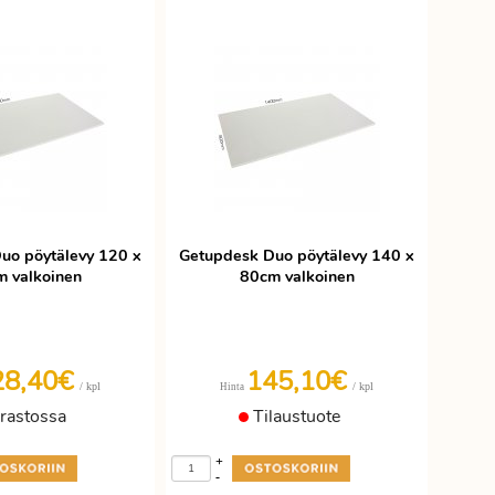
uo pöytälevy 120 x
Getupdesk Duo pöytälevy 140 x
 valkoinen
80cm valkoinen
28,40€
145,10€
/ kpl
/ kpl
Hinta
rastossa
Tilaustuote
+
-