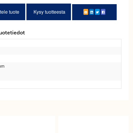
tele tuote
Kysy tuotteesta
uotetiedot
mm