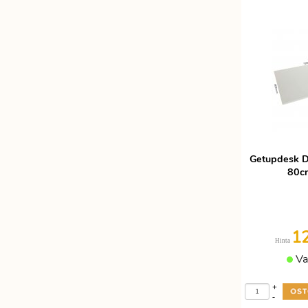
Etätyöhön
Värinauhat
Työkalut
Getupdesk D
80cm
1
Hinta
Va
+
-