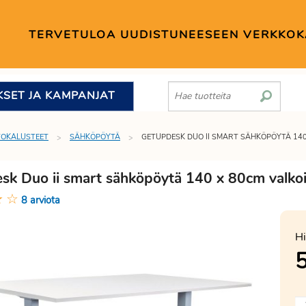
TERVETULOA UUDISTUNEESEEN VERKKO
KSET JA KAMPANJAT
TOKALUSTEET
SÄHKÖPÖYTÄ
GETUPDESK DUO II SMART SÄHKÖPÖYTÄ 140
sk Duo ii smart sähköpöytä 140 x 80cm valkois
★
☆
8 arviota
Hi