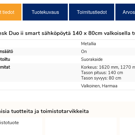
 tiedot
Tuotekuvaus
Toimitustiedot
Arvos
sk Duo ii smart sähköpöytä 140 x 80cm valkoisella t
Metallia
nsäätö
On
oiltu
Suorakaide
mitat
Korkeus: 1620 mm, 1270 
Tason pituus: 140 cm
Tason syvyys: 80 cm
Valkoinen, Harmaa
sia tuotteita ja toimistotarvikkeita
istotuote