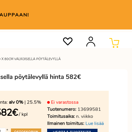
KAUPPAAN!
 X 80CM VALKOISELLA PÖYTÄLEVYLLÄ
ella pöytälevyllä hinta 582€
nta:
alv 0%
| 25.5%
Ei varastossa
Tuotenumero:
13699581
582
€
/ kpl
Toimitusaika:
n. viikko
Ilmainen toimitus:
Lue lisää
+