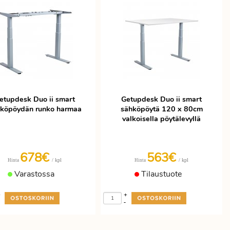
etupdesk Duo ii smart
Getupdesk Duo ii smart
köpöydän runko harmaa
sähköpöytä 120 x 80cm
valkoisella pöytälevyllä
678€
563€
/ kpl
/ kpl
Hinta
Hinta
Varastossa
Tilaustuote
+
+
-