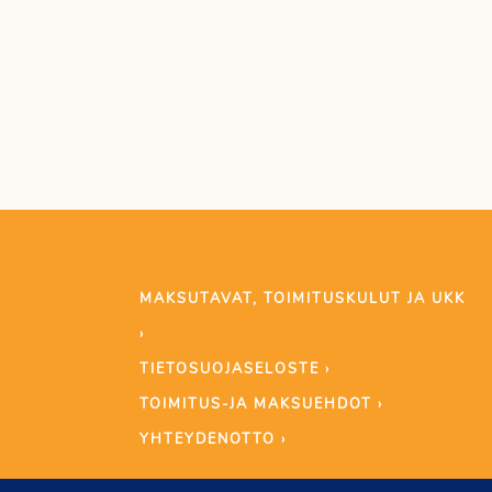
MAKSUTAVAT, TOIMITUSKULUT JA UKK
›
TIETOSUOJASELOSTE ›
TOIMITUS-JA MAKSUEHDOT ›
YHTEYDENOTTO ›