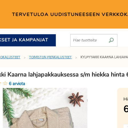
TERVETULOA UUDISTUNEESEEN VERKKO
KSET JA KAMPANJAT
TOKALUSTEET
TOIMISTON PIENKALUSTEET
KYLPYTAKKI KAARNA LAHJAPA
kki Kaarna lahjapakkauksessa s/m hiekka hinta
★
☆
6 arviota
Hi