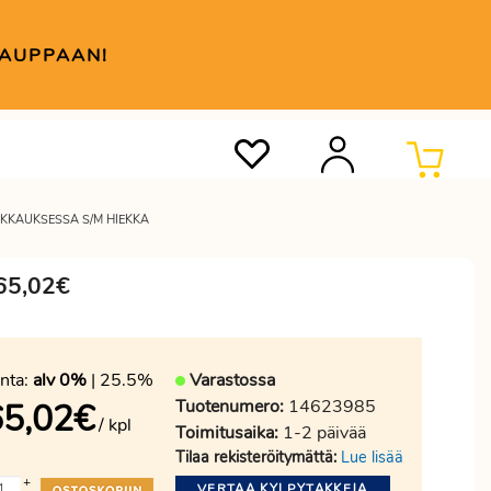
KAUPPAAN!
KKAUKSESSA S/M HIEKKA
 65,02€
nta:
alv 0%
| 25.5%
Varastossa
Tuotenumero:
14623985
65,02
€
/ kpl
Toimitusaika:
1-2 päivää
Tilaa rekisteröitymättä:
Lue lisää
+
VERTAA KYLPYTAKKEJA