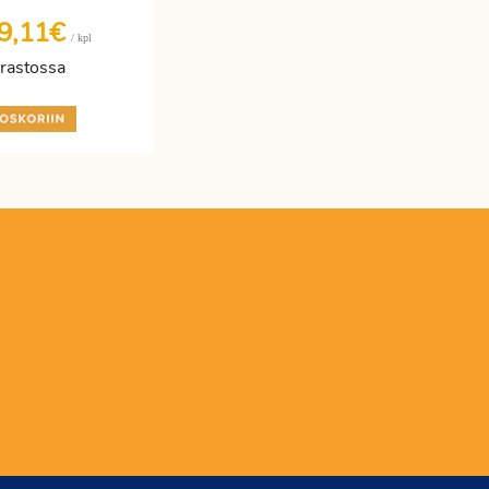
9,11€
/ kpl
rastossa