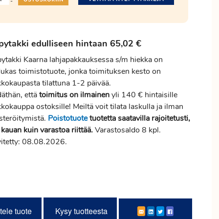
-
pytakki edulliseen hintaan 65,02 €
pytakki Kaarna lahjapakkauksessa s/m hiekka on
dukas toimistotuote, jonka toimituksen kesto on
kkokaupasta tilattuna 1-2 päivää.
däthän, että
toimitus
on ilmainen
yli 140 € hintaisille
kokauppa ostoksille! Meiltä voit tilata laskulla ja ilman
steröitymistä.
Poistotuote
tuotetta saatavilla rajoitetusti,
 kauan kuin varastoa riittää.
Varastosaldo 8 kpl.
vitetty: 08.08.2026.
tele tuote
Kysy tuotteesta