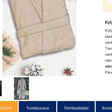
Kyl
Kyl
laa
ver
Tie
verk
reki
niin
Päi
 tiedot
Tuotekuvaus
Toimitustiedot
Arvos