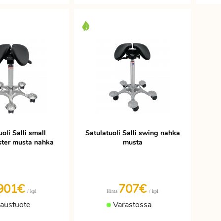
oli Salli small
Satulatuoli Salli swing nahka
ster musta nahka
musta
901€
707€
/ kpl
/ kpl
Hinta
laustuote
Varastossa