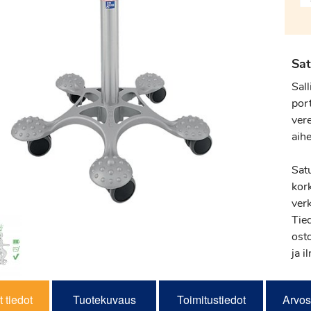
Sat
Sall
por
ver
aih
Satu
kor
ver
Tie
osto
ja i
 tiedot
Tuotekuvaus
Toimitustiedot
Arvos