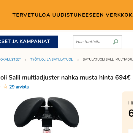
TERVETULOA UUDISTUNEESEEN VERKKO
KSET JA KAMPANJAT
TOKALUSTEET
TYÖTUOLI JA SATULATUOLI
SATULATUOLI SALLI MULTIAD
oli Salli multiadjuster nahka musta hinta 694€
☆
☆
29 arviota
Hi