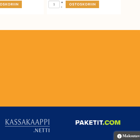
+
-
Maksutava