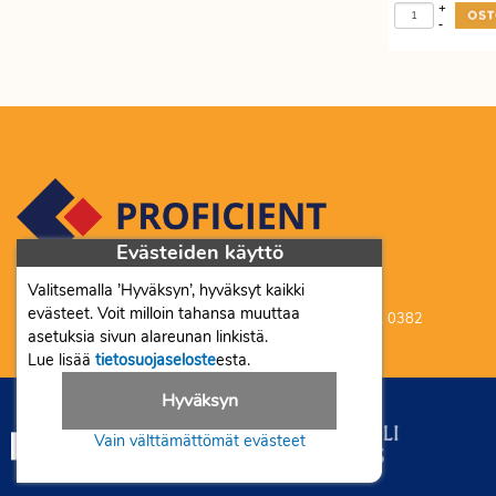
+
-
Evästeiden käyttö
Valitsemalla ’Hyväksyn’, hyväksyt kaikki
Proficient Co Oy FI07452333
evästeet. Voit milloin tahansa muuttaa
Ma-To 8-16, Pe 8-15 | myynti@proficient.fi | Puh: 050 341 0382
asetuksia sivun alareunan linkistä.
Tellervonkatu 10 70500 Kuopio
Lue lisää
tietosuojaseloste
esta.
Hyväksyn
Vain välttämättömät evästeet