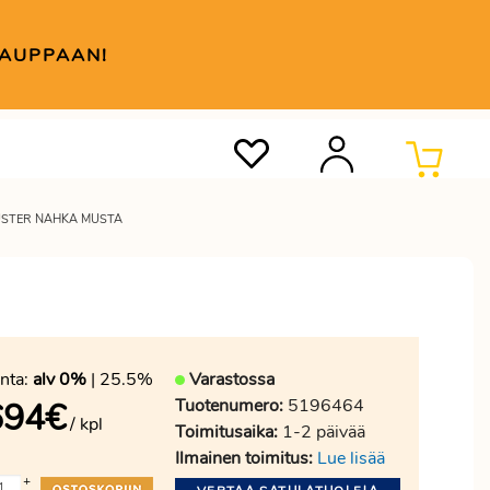
KAUPPAAN!
JUSTER NAHKA MUSTA
nta:
alv 0%
| 25.5%
Varastossa
Tuotenumero:
5196464
694
€
/ kpl
Toimitusaika:
1-2 päivää
Ilmainen toimitus:
Lue lisää
+