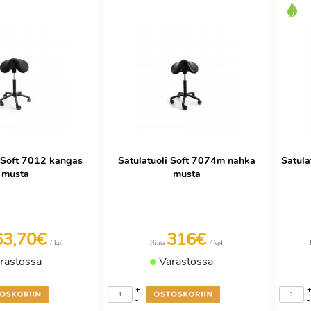
i Soft 7012 kangas
Satulatuoli Soft 7074m nahka
Satula
musta
musta
63,70€
316€
/ kpl
/ kpl
Hinta
rastossa
Varastossa
+
-
-