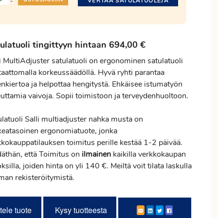
VERTAA SATULATUOLEJA
-
ulatuoli tingittyyn hintaan 694,00 €
i MultiAdjuster satulatuoli on ergonominen satulatuoli
taattomalla korkeussäädöllä. Hyvä ryhti parantaa
enkiertoa ja helpottaa hengitystä. Ehkäisee istumatyön
euttamia vaivoja. Sopii toimistoon ja terveydenhuoltoon.
latuoli Salli multiadjuster nahka musta on
keatasoinen ergonomiatuote, jonka
kkokauppatilauksen
toimitus
perille kestää 1-2 päivää.
däthän, että Toimitus on
ilmainen
kaikilla verkkokaupan
ksilla, joiden hinta on yli 140 €. Meiltä voit tilata laskulla
lman rekisteröitymistä.
tele tuote
Kysy tuotteesta