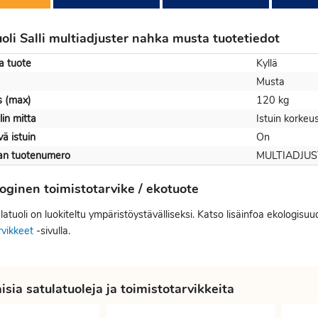
uoli Salli multiadjuster nahka musta tuotetiedot
a tuote
Kyllä
Musta
s (max)
120 kg
lin mitta
Istuin korke
ä istuin
On
jan tuotenumero
MULTIADJU
oginen toimistotarvike / ekotuote
atuoli on luokiteltu ympäristöystävälliseksi. Katso lisäinfoa ekologisuu
rvikkeet
-sivulla.
sia satulatuoleja ja toimistotarvikkeita