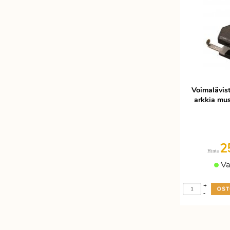
Etätyöhön
Värinauhat
Työkalut
Voimalävis
arkkia mus
2
Hinta
Va
+
-