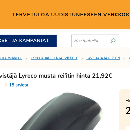
TERVETULOA UUDISTUNEESEEN VERKKO
KSET JA KAMPANJAT
TOTARVIKKEET
TYÖPÖYDÄN PIENTARVIKKEET
LÄVISTÄJÄ JA REI'ITIN
istäjä Lyreco musta rei'itin hinta 21,92€
★
☆
15 arviota
Hi