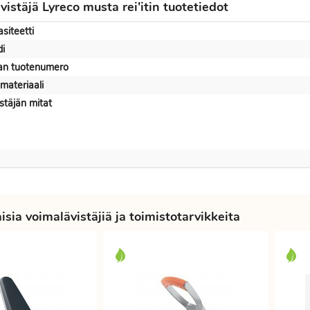
istäjä Lyreco musta rei'itin tuotetiedot
siteetti
i
jan tuotenumero
materiaali
stäjän mitat
sia voimalävistäjiä ja toimistotarvikkeita