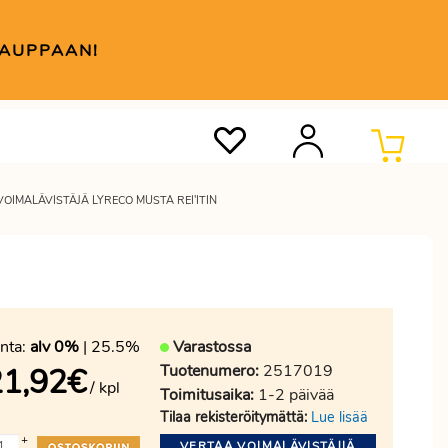
KAUPPAAN!
VOIMALÄVISTÄJÄ LYRECO MUSTA REI'ITIN
nta:
alv 0%
| 25.5%
Varastossa
Tuotenumero:
2517019
21,92
€
/ kpl
Toimitusaika:
1-2 päivää
Tilaa rekisteröitymättä:
Lue lisää
+
VERTAA VOIMALÄVISTÄJIÄ