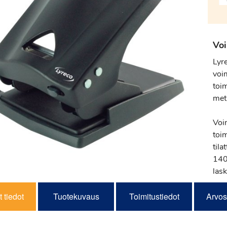
Voi
Lyr
voim
toim
met
Voi
toi
tila
140 
lask
 tiedot
Tuotekuvaus
Toimitustiedot
Arvos