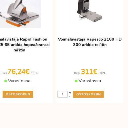
alävistäjä Rapid Fashion
Voimalävistäjä Rapesco 2160 HD
 65 arkkia hopea/oranssi
300 arkkia rei'itin
rei'itin
76,24€
311€
/ KPL
/ KPL
Hinta
Hinta
Varastossa
Varastossa
+
+
-