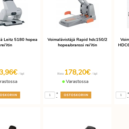
jä Leitz 5180 hopea
Voimalävistäjä Rapid hdc150/2
Voim
rei'itin
hopea/oranssi rei'itin
HDC65
3,96€
178,20€
/ kpl
/ kpl
Hinta
rastossa
Varastossa
+
-
-