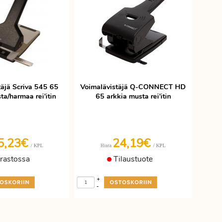
täjä Scriva 545 65
Voimalävistäjä Q-CONNECT HD
ta/harmaa rei'itin
65 arkkia musta rei'itin
5,23€
24,19€
/ KPL
/ KPL
Hinta
rastossa
Tilaustuote
+
-