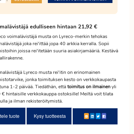
-
malävistäjä edulliseen hintaan 21,92 €
eco voimalävistäjä musta on Lyreco-merkin tehokas
alävistäjä joka rei'ittää jopa 40 arkkia kerralla. Sopii
istoihin joissa rei'itetään suuria asiakirjamääriä. Kestävä
allirakenne.
malävistäjä Lyreco musta rei'itin on erinomainen
mistotarvike, jonka toimituksen kesto on verkkokaupasta
ttuna 1-2 päivää. Tiedäthän, että
toimitus
on ilmainen
yli
€ hintaisille verkkokauppa ostoksille! Meiltä voit tilata
ulla ja ilman rekisteröitymistä.
tele tuote
Kysy tuotteesta