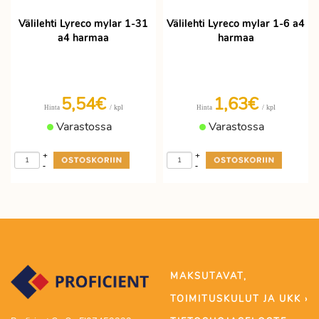
Välilehti Lyreco mylar 1-31
Välilehti Lyreco mylar 1-6 a4
a4 harmaa
harmaa
5,54€
1,63€
/ kpl
/ kpl
Hinta
Hinta
Varastossa
Varastossa
+
+
-
-
MAKSUTAVAT,
TOIMITUSKULUT JA UKK ›