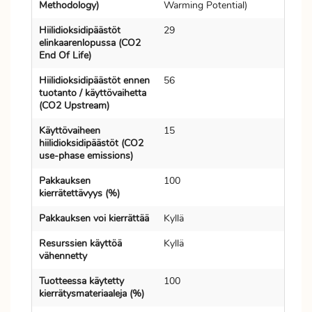
Methodology)
Warming Potential)
Hiilidioksidipäästöt
29
elinkaarenlopussa (CO2
End Of Life)
Hiilidioksidipäästöt ennen
56
tuotanto / käyttövaihetta
(CO2 Upstream)
Käyttövaiheen
15
hiilidioksidipäästöt (CO2
use-phase emissions)
Pakkauksen
100
kierrätettävyys (%)
Pakkauksen voi kierrättää
Kyllä
Resurssien käyttöä
Kyllä
vähennetty
Tuotteessa käytetty
100
kierrätysmateriaaleja (%)