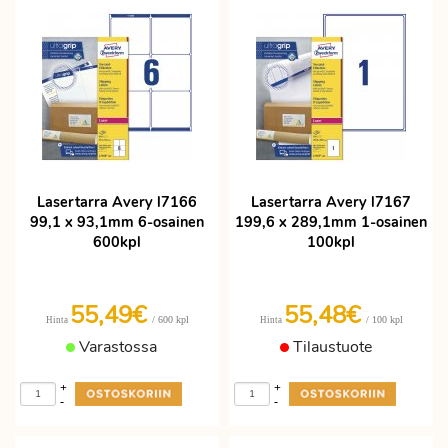
Lasertarra Avery l7166
Lasertarra Avery l7167
99,1 x 93,1mm 6-osainen
199,6 x 289,1mm 1-osainen
600kpl
100kpl
55,49€
55,48€
/ 600 kpl
/ 100 kpl
Hinta
Hinta
Varastossa
Tilaustuote
+
+
-
-