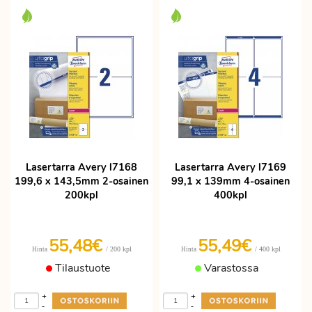
Lasertarra Avery l7168
Lasertarra Avery l7169
199,6 x 143,5mm 2-osainen
99,1 x 139mm 4-osainen
200kpl
400kpl
55,48€
55,49€
/ 200 kpl
/ 400 kpl
Hinta
Hinta
Tilaustuote
Varastossa
+
+
-
-