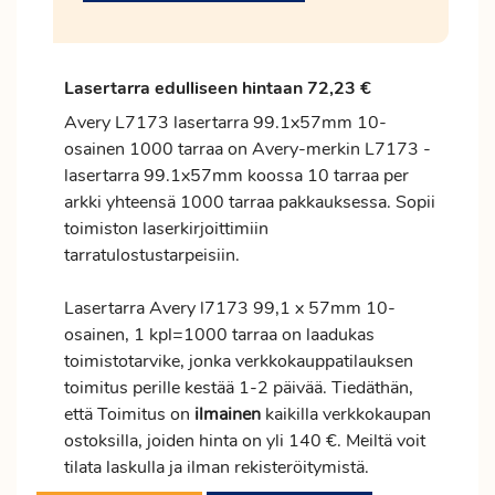
Lasertarra edulliseen hintaan 72,23 €
Avery L7173 lasertarra 99.1x57mm 10-
osainen 1000 tarraa on Avery-merkin L7173 -
lasertarra 99.1x57mm koossa 10 tarraa per
arkki yhteensä 1000 tarraa pakkauksessa. Sopii
toimiston laserkirjoittimiin
tarratulostustarpeisiin.
Lasertarra Avery l7173 99,1 x 57mm 10-
osainen, 1 kpl=1000 tarraa on laadukas
toimistotarvike, jonka verkkokauppatilauksen
toimitus
perille kestää 1-2 päivää. Tiedäthän,
että Toimitus on
ilmainen
kaikilla verkkokaupan
ostoksilla, joiden hinta on yli 140 €. Meiltä voit
tilata laskulla ja ilman rekisteröitymistä.