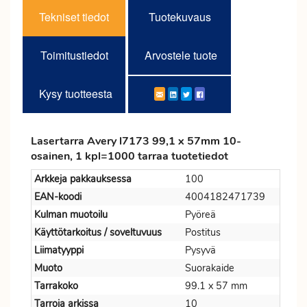
Tekniset tiedot
Tuotekuvaus
Toimitustiedot
Arvostele tuote
Kysy tuotteesta
Lasertarra Avery l7173 99,1 x 57mm 10-
osainen, 1 kpl=1000 tarraa tuotetiedot
Arkkeja pakkauksessa
100
EAN-koodi
4004182471739
Kulman muotoilu
Pyöreä
Käyttötarkoitus / soveltuvuus
Postitus
Liimatyyppi
Pysyvä
Muoto
Suorakaide
Tarrakoko
99.1 x 57 mm
Tarroja arkissa
10