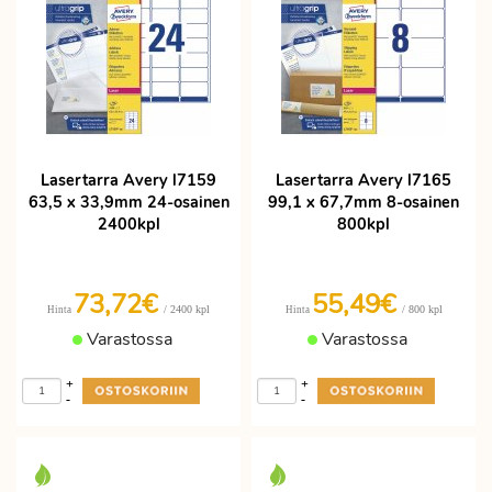
Lasertarra Avery l7159
Lasertarra Avery l7165
63,5 x 33,9mm 24-osainen
99,1 x 67,7mm 8-osainen
2400kpl
800kpl
73,72€
55,49€
/ 2400 kpl
/ 800 kpl
Hinta
Hinta
Varastossa
Varastossa
+
+
-
-