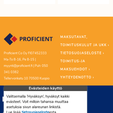
MAKSUTAVAT,
TOIMITUSKULUT JA UKK ›
TIETOSUOJASELOSTE ›
Proficient Co Oy FI07452333
Ma-To 8-16, Pe 8-15 |
TOIMITUS-JA
myynti@proficient.fi | Puh: 050
MAKSUEHDOT ›
341 0382
YHTEYDENOTTO ›
Tellervonkatu 10 70500 Kuopio
Evästeiden käyttö
Valitsemalla ’Hyväksyn’, hyväksyt kaikki
evästeet. Voit milloin tahansa muuttaa
asetuksia sivun alareunan linkistä.
Lue lisää
tietosuojaseloste
esta.