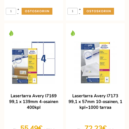
+
+
-
-
Lasertarra Avery l7169
Lasertarra Avery l7173
99,1 x 139mm 4-osainen
99,1 x 57mm 10-osainen, 1
400kpl
kpl=1000 tarraa
55,49€
72,23€