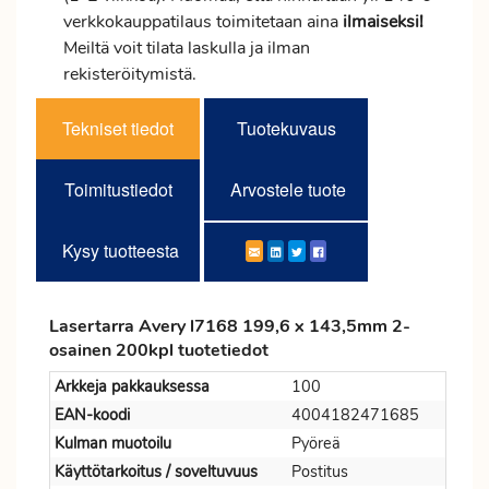
verkkokauppatilaus toimitetaan aina
ilmaiseksi!
Meiltä voit tilata laskulla ja ilman
rekisteröitymistä.
Tekniset tiedot
Tuotekuvaus
Toimitustiedot
Arvostele tuote
Kysy tuotteesta
Lasertarra Avery l7168 199,6 x 143,5mm 2-
osainen 200kpl tuotetiedot
Arkkeja pakkauksessa
100
EAN-koodi
4004182471685
Kulman muotoilu
Pyöreä
Käyttötarkoitus / soveltuvuus
Postitus