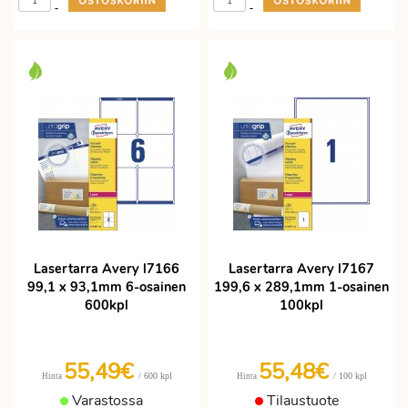
-
-
Lasertarra Avery l7166
Lasertarra Avery l7167
99,1 x 93,1mm 6-osainen
199,6 x 289,1mm 1-osainen
600kpl
100kpl
55,49€
55,48€
/ 600 kpl
/ 100 kpl
Hinta
Hinta
Varastossa
Tilaustuote