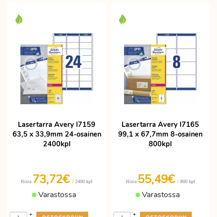
Lasertarra Avery l7159
Lasertarra Avery l7165
63,5 x 33,9mm 24-osainen
99,1 x 67,7mm 8-osainen
2400kpl
800kpl
73,72€
55,49€
/ 2400 kpl
/ 800 kpl
Hinta
Hinta
Varastossa
Varastossa
+
+