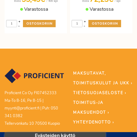
/ 400 kpl
/ kpl
Hinta
Hinta
Varastossa
Varastossa
+
+
-
-
MAKSUTAVAT,
TOIMITUSKULUT JA UKK ›
TIETOSUOJASELOSTE ›
Proficient Co Oy FI07452333
Ma-To 8-16, Pe 8-15 |
TOIMITUS-JA
myynti@proficient.fi | Puh: 050
MAKSUEHDOT ›
341 0382
YHTEYDENOTTO ›
Tellervonkatu 10 70500 Kuopio
Evästeiden käyttö