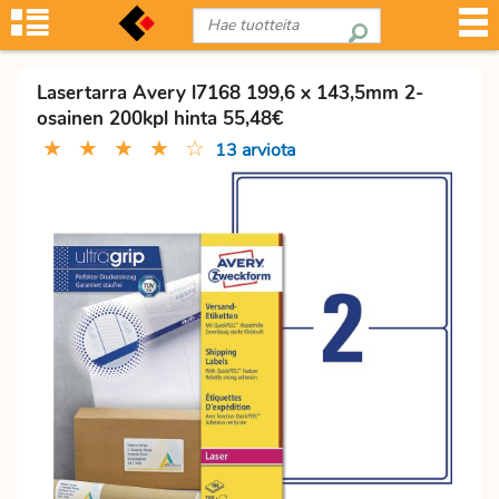
Lasertarra Avery l7168 199,6 x 143,5mm 2-
osainen 200kpl hinta 55,48€
★
★
★
★
☆
13 arviota