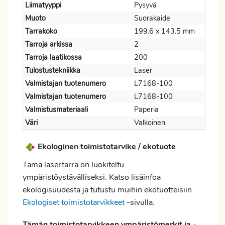
Liimatyyppi
Pysyvä
Muoto
Suorakaide
Tarrakoko
199.6 x 143.5 mm
Tarroja arkissa
2
Tarroja laatikossa
200
Tulostustekniikka
Laser
Valmistajan tuotenumero
L7168-100
Valmistajan tuotenumero
L7168-100
Valmistusmateriaali
Paperia
Väri
Valkoinen
Ekologinen toimistotarvike / ekotuote
Tämä lasertarra on luokiteltu
ympäristöystävälliseksi. Katso lisäinfoa
ekologisuudesta ja tutustu muihin ekotuotteisiin
Ekologiset toimistotarvikkeet
-sivulla.
Tämän toimistotarvikkeen ympäristömerkit ja -