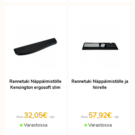
Rannetuki Näppäimistölle
Rannetuki Näppäimistölle ja
Kensington ergosoft slim
hiirelle
32,05€
57,92€
/ kpl
/ kpl
Hinta
Hinta
Varastossa
Varastossa