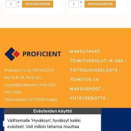
+
+
-
-
MAKSUTAVAT,
TOIMITUSKULUT JA UKK ›
TIETOSUOJASELOSTE ›
Proficient Co Oy FI07452333
Ma-To 8-16, Pe 8-15 |
TOIMITUS-JA
myynti@proficient.fi | Puh: 050
MAKSUEHDOT ›
341 0382
YHTEYDENOTTO ›
Tellervonkatu 10 70500 Kuopio
Evästeiden käyttö
Valitsemalla ’Hyväksyn’, hyväksyt kaikki
evästeet. Voit milloin tahansa muuttaa