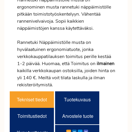
Rannetuki näppäimistölle musta on
ergonominen musta rannetuki näppäimistölle
pitkään toimistotyöskentelyyn. Vähentää
rannenivelvaivoja. Sopii kaikkien
näppäimistöjen kanssa käytettäväksi.
Rannetuki Näppäimistölle musta on
hyvälaatuinen ergonomiatuote, jonka
verkkokauppatilauksen
toimitus
perille kestää
1-2 päivää. Huomaa, että Toimitus on
ilmainen
kaikilla verkkokaupan ostoksilla, joiden hinta on
yli 140 €. Meiltä voit tilata laskulla ja ilman
rekisteröitymistä.
Tekniset tiedot
Tuotekuvaus
Toimitustiedot
Arvostele tuote