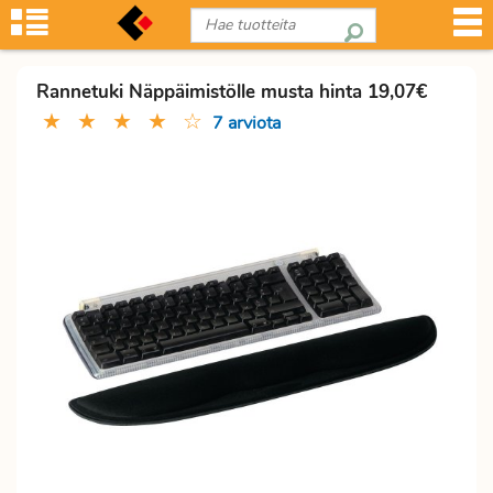
Rannetuki Näppäimistölle musta hinta 19,07€
★
★
★
★
☆
7 arviota