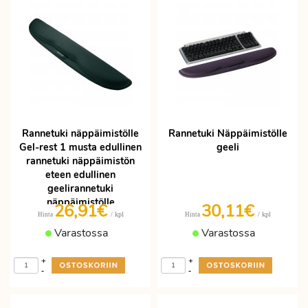
Rannetuki näppäimistölle
Rannetuki Näppäimistölle
Gel-rest 1 musta edullinen
geeli
rannetuki näppäimistön
eteen edullinen
geelirannetuki
näppäimistölle
26,91€
30,11€
/ kpl
/ kpl
Hinta
Hinta
Varastossa
Varastossa
+
+
-
-