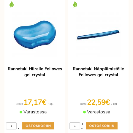
Rannetuki Hiirelle Fellowes
Rannetuki Näppäimistölle
gel crystal
Fellowes gel crystal
17,17€
22,59€
/ kpl
/ kpl
Hinta
Hinta
Varastossa
Varastossa
+
+
-
-