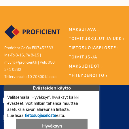
MAKSUTAVAT,
TOIMITUSKULUT JA UKK ›
TIETOSUOJASELOSTE ›
Proficient Co Oy FI07452333
Ma-To 8-16, Pe 8-15 |
TOIMITUS-JA
myynti@proficient.fi | Puh: 050
MAKSUEHDOT ›
341 0382
YHTEYDENOTTO ›
Tellervonkatu 10 70500 Kuopio
Evästeiden käyttö
Valitsemalla ’Hyväksyn’, hyväksyt kaikki
evästeet. Voit milloin tahansa muuttaa
asetuksia sivun alareunan linkistä.
Lue lisää
tietosuojaseloste
esta.
Hyväksyn