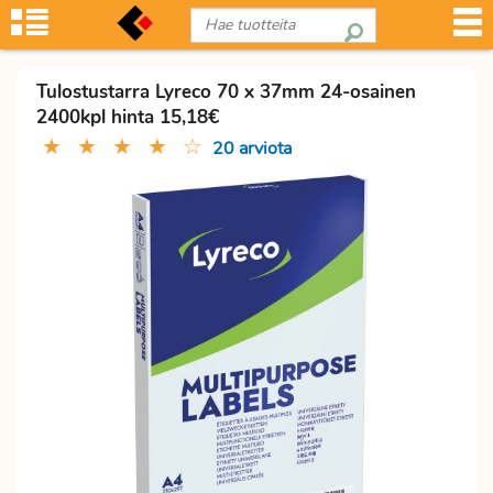
Tulostustarra Lyreco 70 x 37mm 24-osainen
2400kpl hinta 15,18€
★
★
★
★
☆
20 arviota