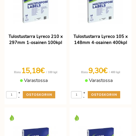
Tulostustarra Lyreco 210 x
Tulostustarra Lyreco 105 x
297mm 1-osainen 100kpl
148mm 4-osainen 400kpl
15,18€
9,30€
/ 100 kpl
/ 400 kpl
Hinta
Hinta
Varastossa
Varastossa
+
+
-
-