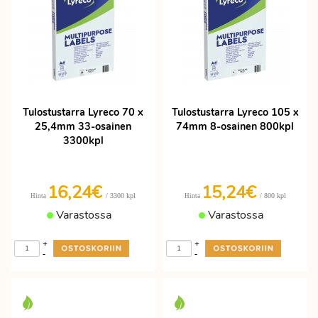
Tulostustarra Lyreco 70 x
Tulostustarra Lyreco 105 x
25,4mm 33-osainen
74mm 8-osainen 800kpl
3300kpl
16,24€
15,24€
/ 3300 kpl
/ 800 kpl
Hinta
Hinta
Varastossa
Varastossa
+
+
-
-