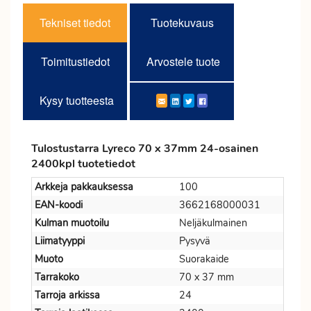
Tekniset tiedot
Tuotekuvaus
Toimitustiedot
Arvostele tuote
Kysy tuotteesta
Tulostustarra Lyreco 70 x 37mm 24-osainen
2400kpl tuotetiedot
Arkkeja pakkauksessa
100
EAN-koodi
3662168000031
Kulman muotoilu
Neljäkulmainen
Liimatyyppi
Pysyvä
Muoto
Suorakaide
Tarrakoko
70 x 37 mm
Tarroja arkissa
24