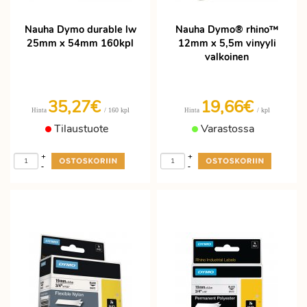
Nauha Dymo durable lw
Nauha Dymo® rhino™
25mm x 54mm 160kpl
12mm x 5,5m vinyyli
valkoinen
35,27€
19,66€
/ 160 kpl
/ kpl
Hinta
Hinta
Tilaustuote
Varastossa
+
+
-
-