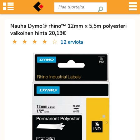
Nauha Dymo® rhino™ 12mm x 5,5m polyesteri
valkoinen hinta 20,13€
★
★
★
★
☆
12 arviota