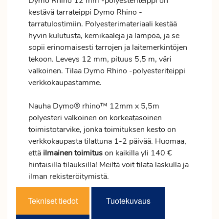
Dymo Rhino 12 mm -polyesteriteippi on
kestävä tarrateippi Dymo Rhino -
tarratulostimiin. Polyesterimateriaali kestää
hyvin kulutusta, kemikaaleja ja lämpöä, ja se
sopii erinomaisesti tarrojen ja laitemerkintöjen
tekoon. Leveys 12 mm, pituus 5,5 m, väri
valkoinen. Tilaa Dymo Rhino -polyesteriteippi
verkkokaupastamme.
Nauha Dymo® rhino™ 12mm x 5,5m
polyesteri valkoinen on korkeatasoinen
toimistotarvike, jonka toimituksen kesto on
verkkokaupasta tilattuna 1-2 päivää. Huomaa,
että
ilmainen
toimitus
on kaikilla yli 140 €
hintaisilla tilauksilla! Meiltä voit tilata laskulla ja
ilman rekisteröitymistä.
Tekniset tiedot
Tuotekuvaus