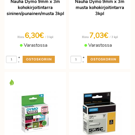
Nauha Dymo 9mm x 3m
Nauha Dymo 9mm x 3m
kohokirjoitintarra
musta kohokirjoitintarra
sininen/punainen/musta 3kpl
3kpl
6,30€
7,03€
/ 3 kpl
/ 3 kpl
Hinta
Hinta
Varastossa
Varastossa
+
+
-
-