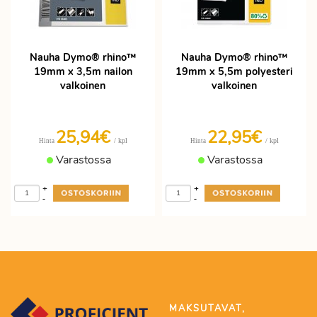
Nauha Dymo® rhino™
Nauha Dymo® rhino™
19mm x 3,5m nailon
19mm x 5,5m polyesteri
valkoinen
valkoinen
25,94€
22,95€
/ kpl
/ kpl
Hinta
Hinta
Varastossa
Varastossa
+
+
-
-
MAKSUTAVAT,