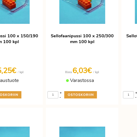
ussi 100 x 150/190
Sellofaanipussi 100 x 250/300
Sell
 100 kpl
mm 100 kpl
5,25€
6,03€
/ kpl
/ kpl
Hinta
laustuote
Varastossa
+
-
-