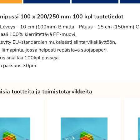
anipussi 100 x 200/250 mm 100 kpl tuotetiedot
- Leveys - 10 cm (100mm) B mitta - Pituus - 15 cm (150mm) C 
iaali 100% kierrätettävä PP-muovi.
sytty EU-standardien mukaisesti elintarvikekäyttöön.
liimapinta, jossa helposti repäistävä suojapaperi.
us sisältää 100kpl pusseja.
n paksuus 30µm.
sia tuotteita ja toimistotarvikkeita