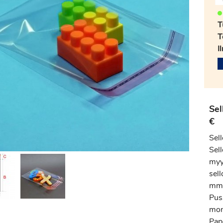
T
T
I
Sel
€
Sel
Sell
myyn
sel
mm,
Pus
moni
Pap