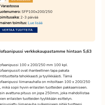
-
Varastossa
uotenumero:
SFP100x200/250
oimitusaika:
2-3 päivää
lmainen toimitus:
Lue lisää
VERTAA TUOTTEITA
lofaanipussi verkkokaupastamme hintaan 5,63
lofaanipussi 100 x 200/250 mm 100 kpl.
ofaanipussit ovat ihanteellinen tapa pakata
tituotteita tehokkaasti ja tyylikkäästi. Tämä
lofaanipussi liimanauhalla on mitoiltaan 100 x 200/250
 mikä sopii hyvin erilaisten tuotteiden pakkaamiseen.
sin avattuna pituus on jopa 250mm, joka mahdollistaa
en erilaisten tuotteiden tyylikkään esittelyn.
erisuojattu liimanauha sulkemiseen pitää tuotteesi