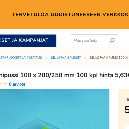
TERVETULOA UUDISTUNEESEEN VERKKO
KSET JA KAMPANJAT
STARVIKKEET JA POSTITUS
SELLOFAANIPUSSIT
SELLOFAANIPUSSI 100 X 
anipussi 100 x 200/250 mm 100 kpl hinta 5,63
★
☆
6 arviota
Hi
5