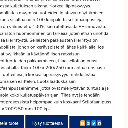
vassa kuljetuksen aikana. Korkea läpinäkyvyys
dollistaa myymäsi tuotteiden loistavan näyttämisen.
kaus sisältää noin 100 kappaletta sellofaanipusseja,
ka on valmistettu 100% kierrätettävästä PP-muovista.
äristön huomioiminen on tärkeää, joten ethän unohda
aa kierrätystä. Sellaisten pakkausten kierrätys on
ollista, johon on keräyspisteitä lähes kaikkialla. Jos
at tyylikkään ja käytännöllisen ratkaisun
ntituotteiden pakkaamiseen, tilaa sellofaanipussit
manauhalla. Koko 100 x 200/250 mm antaa runsaasti
a tuotteillesi ja korkea läpinäkyvyys mahdollistaa
omaisen esittelyn. Luota laadukkaisiin
ofaanipusseihimme, jotka ovat miellyttävän tuntuisia ja
oja koko kuljetuspäivän ajan. Tilaa nyt ja tehdään
ntiprosessista helpompaa kuin koskaan! Sellofaanipussi
 x 200/250 mm 100 kpl.
tele tuote
Kysy tuotteesta