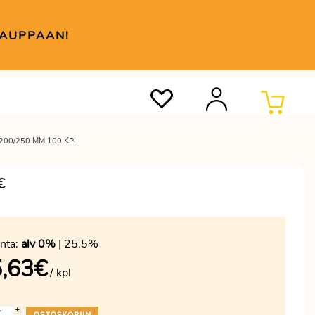
KAUPPAAN!
200/250 MM 100 KPL
€
nta:
alv 0%
| 25.5%
,63
€
/ kpl
+