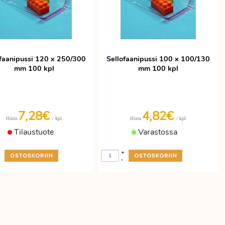
ofaanipussi 120 x 250/300
Sellofaanipussi 100 x 100/130
mm 100 kpl
mm 100 kpl
7,28€
4,82€
/ kpl
/ kpl
Hinta
Hinta
Tilaustuote
Varastossa
+
+
-