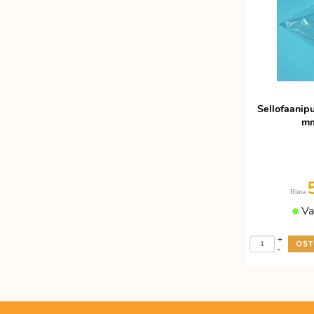
Sellofaanip
mm
Hinta
Va
+
-