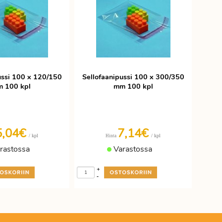
ussi 100 x 120/150
Sellofaanipussi 100 x 300/350
 100 kpl
mm 100 kpl
5,04€
7,14€
/ kpl
/ kpl
Hinta
rastossa
Varastossa
+
-