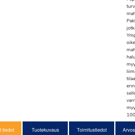
tur
mah
Pak
jot
Ymp
oike
mahd
halu
myy
lii
tila
erin
sell
varm
myy
100
 tiedot
Tuotekuvaus
Toimitustiedot
Arvos