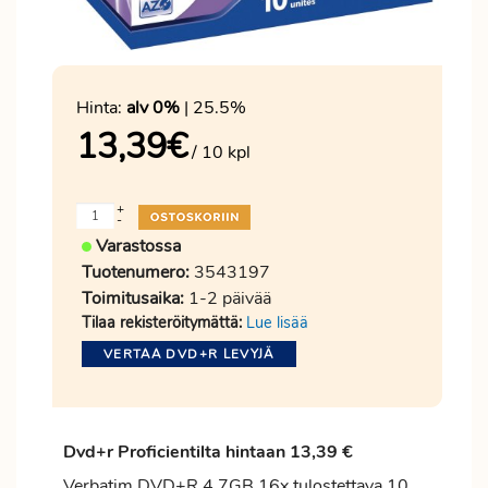
Hinta:
alv 0%
| 25.5%
13,39
€
/ 10 kpl
+
-
Varastossa
Tuotenumero:
3543197
Toimitusaika:
1-2 päivää
Tilaa rekisteröitymättä:
Lue lisää
VERTAA DVD+R LEVYJÄ
Dvd+r
Proficientilta
hintaan 13,39 €
Verbatim DVD+R 4.7GB 16x tulostettava 10