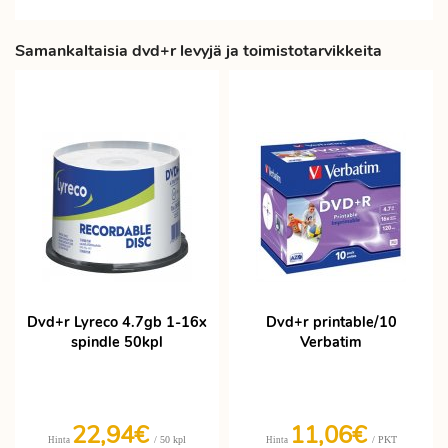
Samankaltaisia dvd+r levyjä ja toimistotarvikkeita
Dvd+r Lyreco 4.7gb 1-16x
Dvd+r printable/10
spindle 50kpl
Verbatim
22,94€
11,06€
/ 50 kpl
/ PKT
Hinta
Hinta