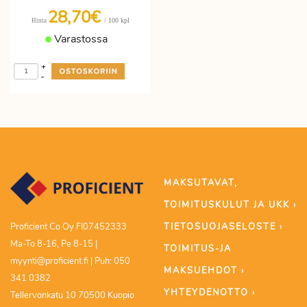
28,70€
/ 100 kpl
Hinta
Varastossa
+
-
MAKSUTAVAT,
TOIMITUSKULUT JA UKK ›
TIETOSUOJASELOSTE ›
Proficient Co Oy FI07452333
Ma-To 8-16, Pe 8-15 |
TOIMITUS-JA
myynti@proficient.fi | Puh: 050
MAKSUEHDOT ›
341 0382
YHTEYDENOTTO ›
Tellervonkatu 10 70500 Kuopio