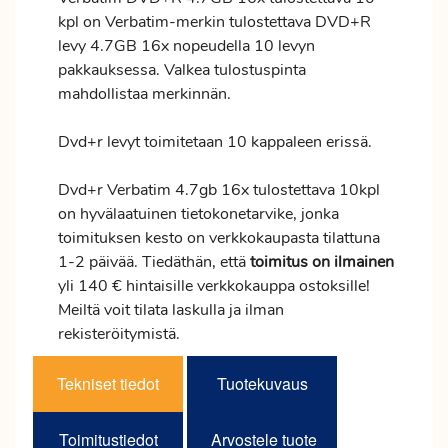
kpl on Verbatim-merkin tulostettava DVD+R
levy 4.7GB 16x nopeudella 10 levyn
pakkauksessa. Valkea tulostuspinta
mahdollistaa merkinnän.
Dvd+r levyt toimitetaan 10 kappaleen erissä.
Dvd+r Verbatim 4.7gb 16x tulostettava 10kpl
on hyvälaatuinen tietokonetarvike, jonka
toimituksen kesto on verkkokaupasta tilattuna
1-2 päivää. Tiedäthän, että
toimitus
on ilmainen
yli 140 € hintaisille verkkokauppa ostoksille!
Meiltä voit tilata laskulla ja ilman
rekisteröitymistä.
Tekniset tiedot
Tuotekuvaus
Toimitustiedot
Arvostele tuote