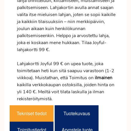
lahja onnitteluun, kiittämiseen, muistamiseen ja
palkitsemiseen. Lahjakortin avulla annat saajan
valita itse mieluisen lahjan, joten se sopii kaikille
ja kaikkiin tilaisuuksiin – niin merkkipäiviin,
joulun aikaan kuin henkilökunnan
palkitsemiseenkin. Helppo ja arvostettu lahja,
joka ei koskaan mene hukkaan. Tilaa Joyful-
lahjakortti 99 €.
Lahjakortti Joyful 99 € on upea tuote, joka
toimitetaan heti kun sitä saapuu varastoon (1-2
viikkoa). Muistathan, että Toimitus on
ilmainen
kaikilla verkkokaupan ostoksilla, joiden hinta on
yli 140 €. Meiltä voit tilata laskulla ja ilman
rekisteröitymistä.
Tekniset tiedot
Tuotekuvaus
Toimitustiedot
Arvostele tuote