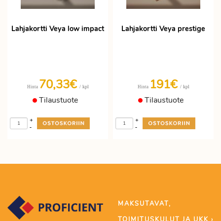
Lahjakortti Veya low impact
Lahjakortti Veya prestige
70,33€
191€
/ kpl
/ kpl
Hinta
Hinta
Tilaustuote
Tilaustuote
+
+
-
-
MAKSUTAVAT,
TOIMITUSKULUT JA UKK ›