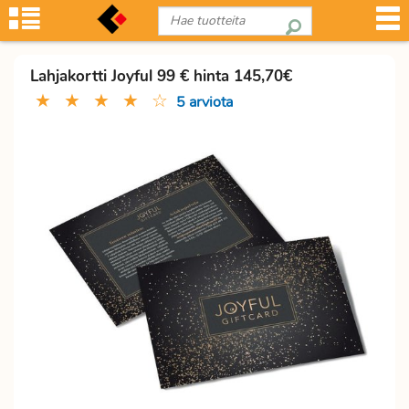
Lahjakortti Joyful 99 € hinta 145,70€
★
★
★
★
☆
5 arviota