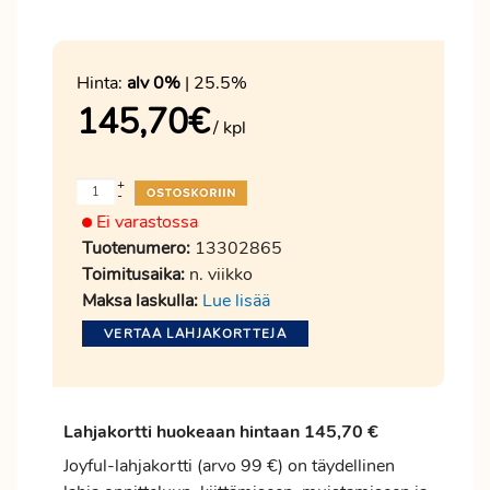
Hinta:
alv 0%
| 25.5%
145,70
€
/ kpl
+
-
Ei varastossa
Tuotenumero:
13302865
Toimitusaika:
n. viikko
Maksa laskulla:
Lue lisää
VERTAA LAHJAKORTTEJA
Lahjakortti huokeaan hintaan 145,70 €
Joyful-lahjakortti (arvo 99 €) on täydellinen