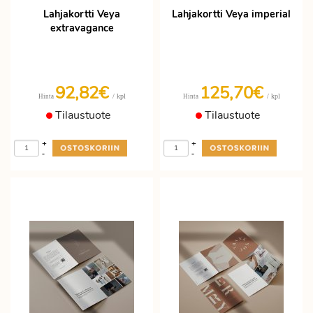
Lahjakortti Veya
Lahjakortti Veya imperial
extravagance
92,82€
125,70€
/ kpl
/ kpl
Hinta
Hinta
Tilaustuote
Tilaustuote
+
+
-
-