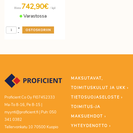
742,90€
/ kpl
Hinta
Varastossa
+
-
MAKSUTAVAT,
TOIMITUSKULUT JA UKK ›
TIETOSUOJASELOSTE ›
Proficient Co Oy FI07452333
Ma-To 8-16, Pe 8-15 |
TOIMITUS-JA
myynti@proficient.fi | Puh: 050
MAKSUEHDOT ›
341 0382
YHTEYDENOTTO ›
Tellervonkatu 10 70500 Kuopio