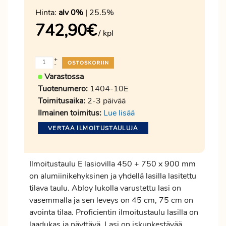
Hinta:
alv 0%
| 25.5%
742,90
€
/ kpl
+
-
Varastossa
Tuotenumero:
1404-10E
Toimitusaika:
2-3 päivää
Ilmainen toimitus:
Lue lisää
VERTAA ILMOITUSTAULUJA
Ilmoitustaulu E lasiovilla 450 + 750 x 900 mm
on alumiinikehyksinen ja yhdellä lasilla lasitettu
tilava taulu. Abloy lukolla varustettu lasi on
vasemmalla ja sen leveys on 45 cm, 75 cm on
avointa tilaa. Proficientin ilmoitustaulu lasilla on
laadukas ja näyttävä. Lasi on iskunkestävää