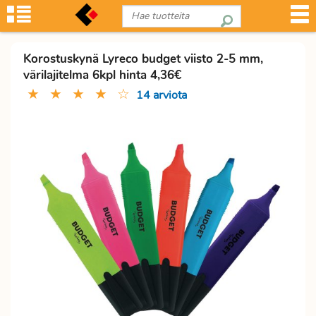
Korostuskynä Lyreco budget viisto 2-5 mm,
värilajitelma 6kpl hinta 4,36€
★
★
★
★
☆
14 arviota