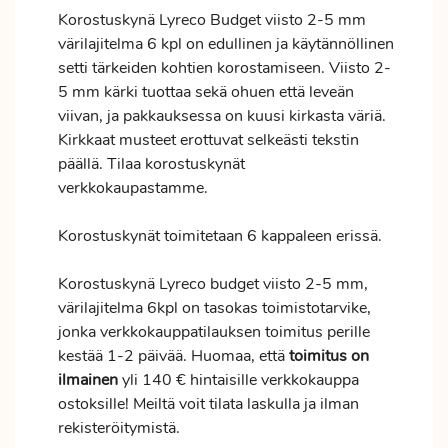
Korostuskynä Lyreco Budget viisto 2-5 mm
värilajitelma 6 kpl on edullinen ja käytännöllinen
setti tärkeiden kohtien korostamiseen. Viisto 2-
5 mm kärki tuottaa sekä ohuen että leveän
viivan, ja pakkauksessa on kuusi kirkasta väriä.
Kirkkaat musteet erottuvat selkeästi tekstin
päällä. Tilaa korostuskynät
verkkokaupastamme.
Korostuskynät toimitetaan 6 kappaleen erissä.
Korostuskynä Lyreco budget viisto 2-5 mm,
värilajitelma 6kpl on tasokas toimistotarvike,
jonka verkkokauppatilauksen
toimitus
perille
kestää 1-2 päivää. Huomaa, että
toimitus
on
ilmainen
yli 140 € hintaisille verkkokauppa
ostoksille! Meiltä voit tilata laskulla ja ilman
rekisteröitymistä.