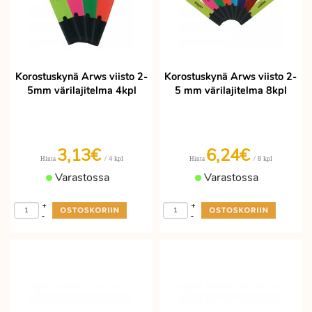
Korostuskynä Arws viisto 2-
Korostuskynä Arws viisto 2-
5mm värilajitelma 4kpl
5 mm värilajitelma 8kpl
3,13€
6,24€
/ 4 kpl
/ 8 kpl
Hinta
Hinta
Varastossa
Varastossa
+
+
-
-