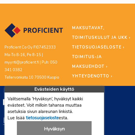
MAKSUTAVAT,
TOIMITUSKULUT JA UKK ›
TIETOSUOJASELOSTE ›
Proficient Co Oy FI07452333
Ma-To 8-16, Pe 8-15 |
TOIMITUS-JA
myynti@proficient.fi | Puh: 050
MAKSUEHDOT ›
341 0382
YHTEYDENOTTO ›
Tellervonkatu 10 70500 Kuopio
Evästeiden käyttö
Valitsemalla ’Hyväksyn’, hyväksyt kaikki
evästeet. Voit milloin tahansa muuttaa
asetuksia sivun alareunan linkistä.
Lue lisää
tietosuojaseloste
esta.
Hyväksyn