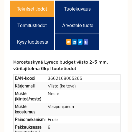
Tekniset tiedot
Tuotekuvaus
Toimitustiedot
Arvostele tuote
Kysy tuotteesta
Korostuskynä Lyreco budget viisto 2-5 mm,
värilajitelma 6kpl tuotetiedot
EAN-koodi
3662168005265
Kärjenmalli
Viisto (kalteva)
Muste
Neste
(kiinteä/neste)
Muste
Vesipohjainen
koostumus
Painomekanismi
Ei ole
Pakkauksessa
6