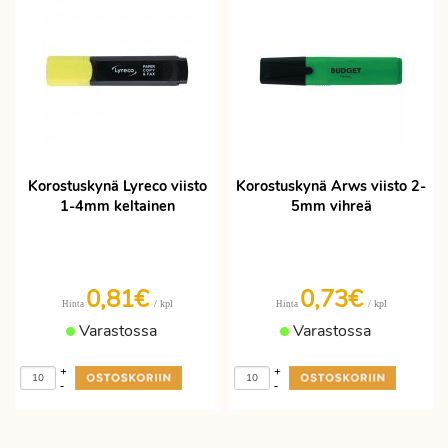
Korostuskynä Lyreco viisto
Korostuskynä Arws viisto 2-
1-4mm keltainen
5mm vihreä
0,81€
0,73€
/ kpl
/ kpl
Hinta
Hinta
Varastossa
Varastossa
+
+
-
-