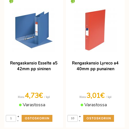
Rengaskansio Esselte a5
Rengaskansio Lyreco a4
42mm pp sininen
40mm pp punainen
4,73€
3,01€
/ kpl
/ kpl
Hinta
Hinta
Varastossa
Varastossa
+
+
-
-