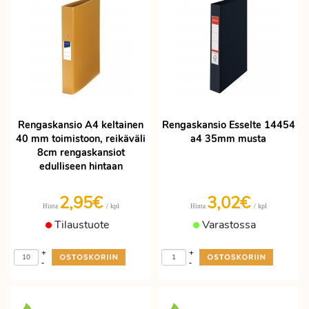
Rengaskansio A4 keltainen
Rengaskansio Esselte 14454
40 mm toimistoon, reikäväli
a4 35mm musta
8cm rengaskansiot
edulliseen hintaan
2,95€
3,02€
/ kpl
/ kpl
Hinta
Hinta
Tilaustuote
Varastossa
+
+
-
-