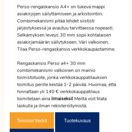
Perso-rengaskansio A4+ on tukeva mappi
asiakirjojen säilyttämiseen ja arkistointiin.
Combimekanismi pitää lehdet siististi
järjestyksessä ja avautuu tarvittaessa nopeasti.
Selkämyksen leveys 30 mm sopii kohtalaisen
asiakirjamäärän säilytykseen. Väri valkoinen.
Tilaa Perso-rengaskansio verkkokaupastamme.
Rengaskansio Perso a4+ 30 mm
combimekanismi valkoinen on mainio
toimistotuote, jonka verkkokauppatilauksen
toimitus
perille kestää 1-2 päivää. Huomaa, että
hinnaltaan yli 140 € verkkokauppatilaus
toimitetaan aina
ilmaiseksi!
Meiltä voit tilata
laskulla ja ilman rekisteröitymistä.
Tekniset tiedot
Tuotekuvaus