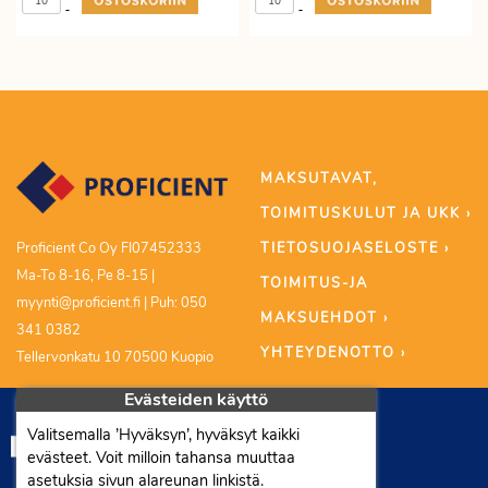
-
-
MAKSUTAVAT,
TOIMITUSKULUT JA UKK ›
TIETOSUOJASELOSTE ›
Proficient Co Oy FI07452333
Ma-To 8-16, Pe 8-15 |
TOIMITUS-JA
myynti@proficient.fi | Puh: 050
MAKSUEHDOT ›
341 0382
YHTEYDENOTTO ›
Tellervonkatu 10 70500 Kuopio
Evästeiden käyttö
Valitsemalla ’Hyväksyn’, hyväksyt kaikki
evästeet. Voit milloin tahansa muuttaa
asetuksia sivun alareunan linkistä.