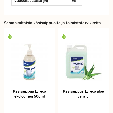
Vastuullisuusaste (%)
69
Samankaltaisia käsisaippuoita ja toimistotarvikkeita
Käsisaippua Lyreco
Käsisaippua Lyreco aloe
ekologinen 500ml
vera 5l