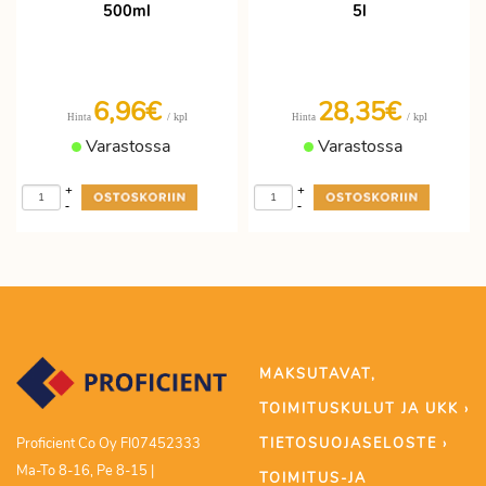
500ml
5l
6,96€
28,35€
/ kpl
/ kpl
Hinta
Hinta
Varastossa
Varastossa
+
+
-
-
MAKSUTAVAT,
TOIMITUSKULUT JA UKK ›
TIETOSUOJASELOSTE ›
Proficient Co Oy FI07452333
Ma-To 8-16, Pe 8-15 |
TOIMITUS-JA