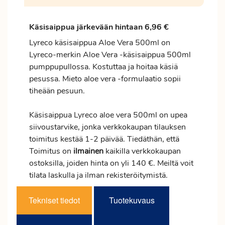
Käsisaippua järkevään hintaan 6,96 €
Lyreco käsisaippua Aloe Vera 500ml on
Lyreco-merkin Aloe Vera -käsisaippua 500ml
pumppupullossa. Kostuttaa ja hoitaa käsiä
pesussa. Mieto aloe vera -formulaatio sopii
tiheään pesuun.
Käsisaippua Lyreco aloe vera 500ml on upea
siivoustarvike, jonka verkkokaupan tilauksen
toimitus
kestää 1-2 päivää. Tiedäthän, että
Toimitus on
ilmainen
kaikilla verkkokaupan
ostoksilla, joiden hinta on yli 140 €. Meiltä voit
tilata laskulla ja ilman rekisteröitymistä.
Tekniset tiedot
Tuotekuvaus