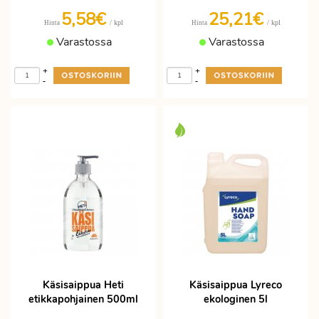
5,58€
25,21€
/ kpl
/ kpl
Hinta
Hinta
Varastossa
Varastossa
+
+
-
-
Käsisaippua Heti
Käsisaippua Lyreco
etikkapohjainen 500ml
ekologinen 5l