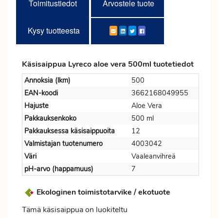
Toimitustiedot
Arvostele tuote
Kysy tuotteesta
Käsisaippua Lyreco aloe vera 500ml tuotetiedot
Annoksia (lkm)
500
EAN-koodi
3662168049955
Hajuste
Aloe Vera
Pakkauksenkoko
500 ml
Pakkauksessa käsisaippuoita
12
Valmistajan tuotenumero
4003042
Väri
Vaaleanvihreä
pH-arvo (happamuus)
7
Ekologinen toimistotarvike / ekotuote
Tämä käsisaippua on luokiteltu