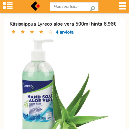
Käsisaippua Lyreco aloe vera 500ml hinta 6,96€
★
★
★
★
☆
4 arviota