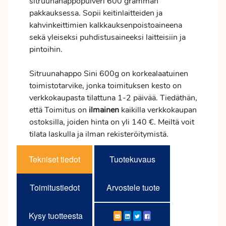
sitruunahappopulveri 600 gramman
pakkauksessa. Sopii keitinlaitteiden ja
kahvinkeittimien kalkkauksenpoistoaineena
sekä yleiseksi puhdistusaineeksi laitteisiin ja
pintoihin.
Sitruunahappo Sini 600g on korkealaatuinen
toimistotarvike, jonka toimituksen kesto on
verkkokaupasta tilattuna 1-2 päivää. Tiedäthän,
että Toimitus on
ilmainen
kaikilla verkkokaupan
ostoksilla, joiden hinta on yli 140 €. Meiltä voit
tilata laskulla ja ilman rekisteröitymistä.
Tekniset tiedot
Tuotekuvaus
Toimitustiedot
Arvostele tuote
Kysy tuotteesta