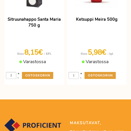
Sitruunahappo Santa Maria
Ketsuppi Meira 500g
750 g
8,15€
5,98€
/ KPL
/ kpl
Hinta
Hinta
Varastossa
Varastossa
+
+
-
-
MAKSUTAVAT,