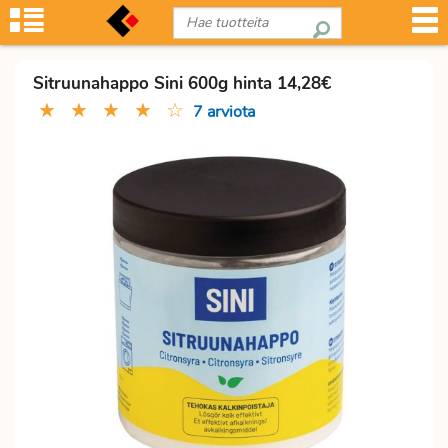
Sitruunahappo Sini 600g hinta 14,28€
★
★
★
★
☆
7 arviota