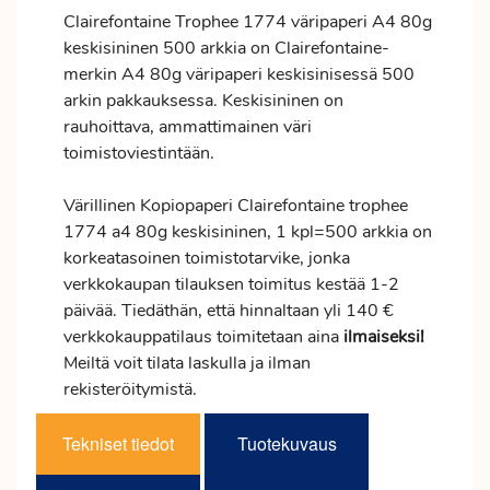
Clairefontaine Trophee 1774 väripaperi A4 80g
keskisininen 500 arkkia on Clairefontaine-
merkin A4 80g väripaperi keskisinisessä 500
arkin pakkauksessa. Keskisininen on
rauhoittava, ammattimainen väri
toimistoviestintään.
Värillinen Kopiopaperi Clairefontaine trophee
1774 a4 80g keskisininen, 1 kpl=500 arkkia on
korkeatasoinen toimistotarvike, jonka
verkkokaupan tilauksen
toimitus
kestää 1-2
päivää. Tiedäthän, että hinnaltaan yli 140 €
verkkokauppatilaus toimitetaan aina
ilmaiseksi!
Meiltä voit tilata laskulla ja ilman
rekisteröitymistä.
Tekniset tiedot
Tuotekuvaus