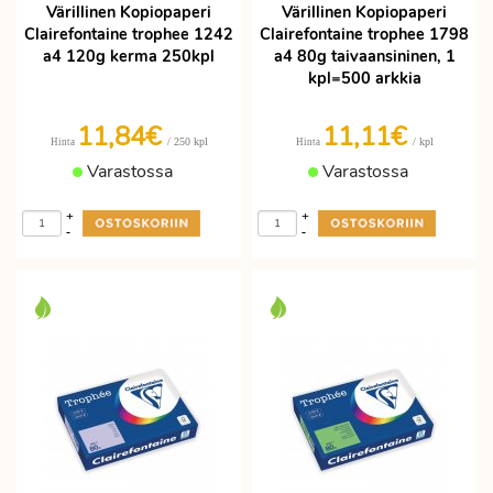
Värillinen Kopiopaperi
Värillinen Kopiopaperi
Clairefontaine trophee 1242
Clairefontaine trophee 1798
a4 120g kerma 250kpl
a4 80g taivaansininen, 1
kpl=500 arkkia
11,84€
11,11€
/ 250 kpl
/ kpl
Hinta
Hinta
Varastossa
Varastossa
+
+
-
-