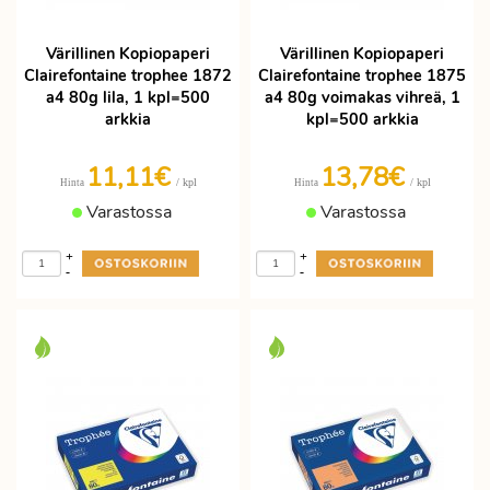
Värillinen Kopiopaperi
Värillinen Kopiopaperi
Clairefontaine trophee 1872
Clairefontaine trophee 1875
a4 80g lila, 1 kpl=500
a4 80g voimakas vihreä, 1
arkkia
kpl=500 arkkia
11,11€
13,78€
/ kpl
/ kpl
Hinta
Hinta
Varastossa
Varastossa
+
+
-
-