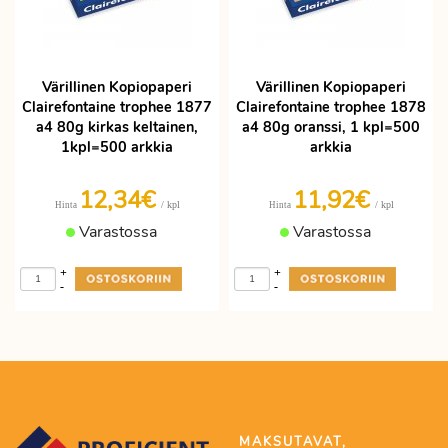
Värillinen Kopiopaperi
Värillinen Kopiopaperi
Clairefontaine trophee 1877
Clairefontaine trophee 1878
a4 80g kirkas keltainen,
a4 80g oranssi, 1 kpl=500
1kpl=500 arkkia
arkkia
12,34€
11,92€
/ kpl
/ kpl
Hinta
Hinta
Varastossa
Varastossa
+
+
-
-
MAKSUTAVAT,