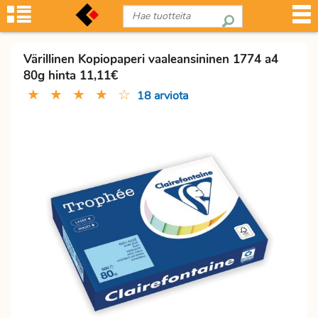
Värillinen Kopiopaperi vaaleansininen 1774 a4
80g hinta 11,11€
★
★
★
★
☆
18 arviota