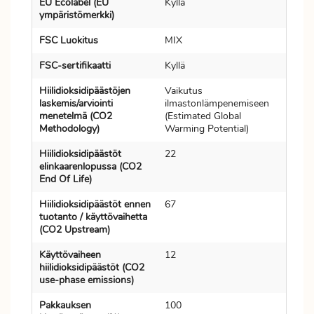
EU Ecolabel (EU
Kyllä
ympäristömerkki)
FSC Luokitus
MIX
FSC-sertifikaatti
Kyllä
Hiilidioksidipäästöjen
Vaikutus
laskemis/arviointi
ilmastonlämpenemiseen
menetelmä (CO2
(Estimated Global
Methodology)
Warming Potential)
Hiilidioksidipäästöt
22
elinkaarenlopussa (CO2
End Of Life)
Hiilidioksidipäästöt ennen
67
tuotanto / käyttövaihetta
(CO2 Upstream)
Käyttövaiheen
12
hiilidioksidipäästöt (CO2
use-phase emissions)
Pakkauksen
100