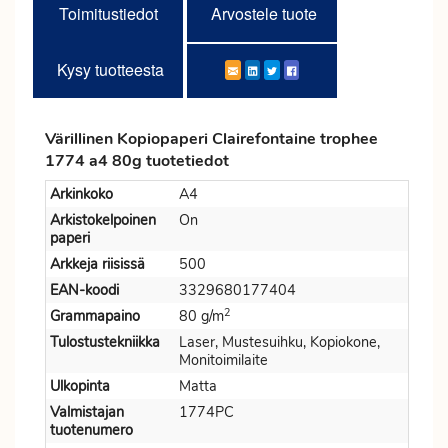
Toimitustiedot
Arvostele tuote
Kysy tuotteesta
Värillinen Kopiopaperi Clairefontaine trophee
1774 a4 80g tuotetiedot
Arkinkoko
A4
Arkistokelpoinen
On
paperi
Arkkeja riisissä
500
EAN-koodi
3329680177404
2
Grammapaino
80 g/m
Tulostustekniikka
Laser, Mustesuihku, Kopiokone,
Monitoimilaite
Ulkopinta
Matta
Valmistajan
1774PC
tuotenumero